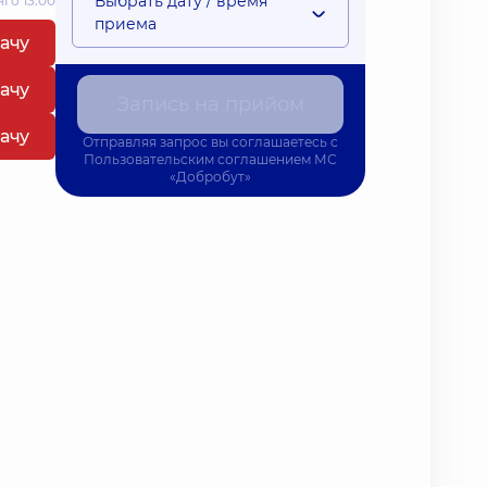
Выбрать дату / время
 о 13:00
приема
рачу
рачу
Запись на прийом
рачу
Отправляя запрос вы соглашаетесь с
Пользовательским соглашением
МС
«Добробут»