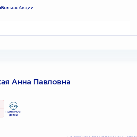
ы
Больше
Акции
ая Анна Павловна
принимает
детей