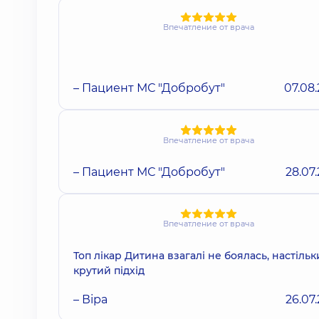
Впечатление от врача
– Пациент МС "Добробут"
07.08
Впечатление от врача
– Пациент МС "Добробут"
28.07
Впечатление от врача
Топ лікар Дитина взагалі не боялась, настільк
крутий підхід
– Віра
26.07