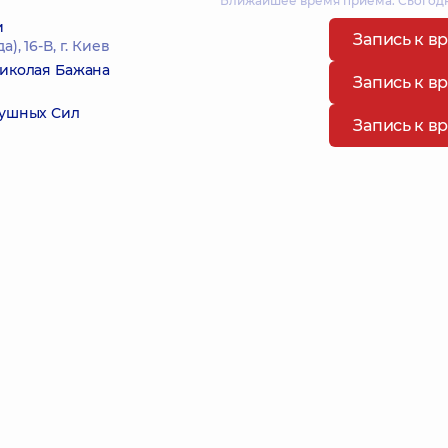
Ближайшее время приема: Сьогодні
и
Запись к в
, 16-В, г. Киев
Николая Бажана
Запись к в
душных Сил
Запись к в