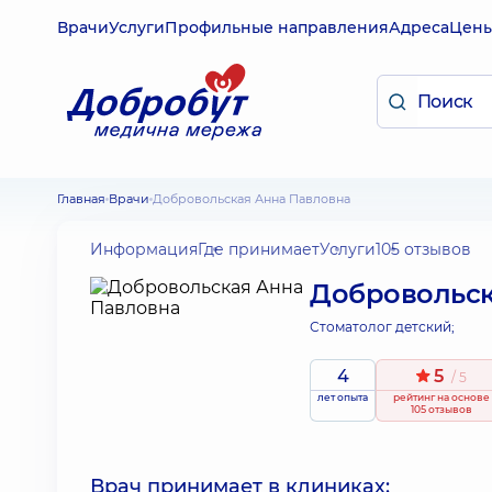
Врачи
Услуги
Профильные направления
Адреса
Цен
Главная
Врачи
Добровольская Анна Павловна
Информация
Где принимает
Услуги
105 отзывов
Добровольск
Стоматолог детский;
4
5
/ 5
лет опыта
рейтинг
на основе
105 отзывов
Врач принимает в клиниках: