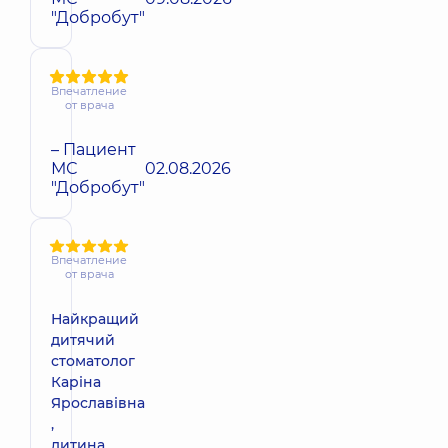
"Добробут"
Впечатление
от врача
– Пациент
МС
02.08.2026
"Добробут"
Впечатление
от врача
Найкращий
дитячий
стоматолог
Каріна
Ярославівна
,
дитина