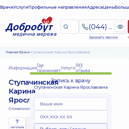
Врачи
Услуги
Профильные направления
Адреса
Цены
Больш
(044) 495-2-888
Заказать звонок
Главная
Врачи
Ступачинская Карина Ярославовна
Где
393
Информация
Услуги
принимает
отзыва
Запись к врачу
Ступачинская
Ступачинская Карина Ярославовна
Карина
Ярославовна
Стоматолог детский;
7
5
/ 5
лет опыта
рейтинг
на основе
принимает