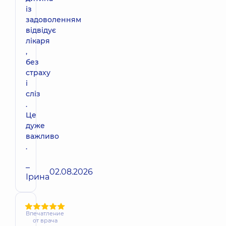
із
задоволенням
відвідує
лікаря
,
без
страху
і
сліз
.
Це
дуже
важливо
.
–
02.08.2026
Ірина
Впечатление
от врача