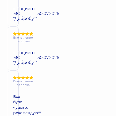
– Пациент
МС
30.07.2026
"Добробут"
Впечатление
от врача
– Пациент
МС
30.07.2026
"Добробут"
Впечатление
от врача
Все
було
чудово,
рекомендую!!!