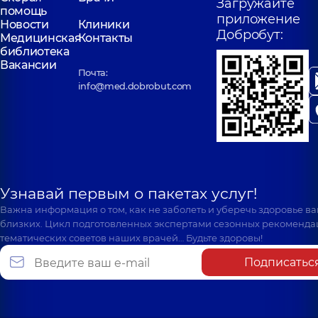
Загружайте
помощь
приложение
Новости
Клиники
Добробут:
Медицинская
Контакты
библиотека
Вакансии
Почта:
info@med.dobrobut.com
Узнавай первым о пакетах услуг!
Важна информация о том, как не заболеть и уберечь здоровье в
близких. Цикл подготовленных экспертами сезонных рекоменда
тематических советов наших врачей… Будьте здоровы!
Подписатьс