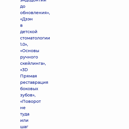
эндодонтии
до
обновления»,
«Дзэн
в
детской
стоматологии
1.0»,
«Основы
ручного
скейлинга»,
«3D
Прямая
реставрация
боковых
зубов»,
«Поворот
не
туда
или
шаг