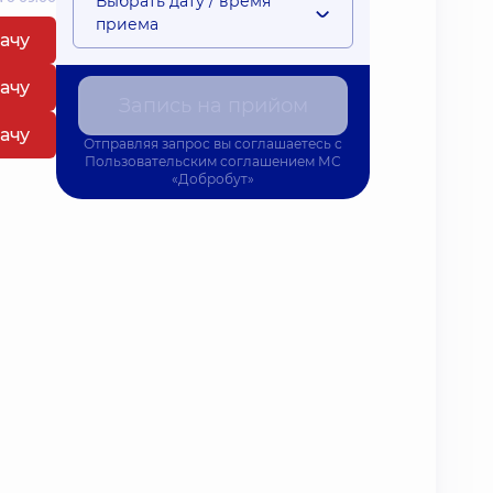
Выбрать дату / время
приема
рачу
рачу
Запись на прийом
рачу
Отправляя запрос вы соглашаетесь с
Пользовательским соглашением
МС
«Добробут»