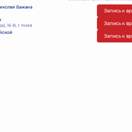
Николая Бажана
Запись к в
и
Запись к в
, 16-В, г. Киев
йской
Запись к в