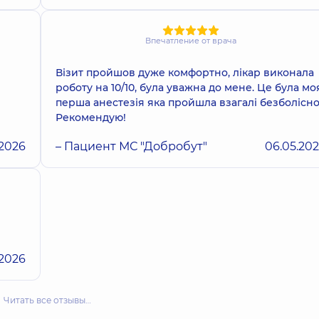
Впечатление от врача
Візит пройшов дуже комфортно, лікар виконала
роботу на 10/10, була уважна до мене. Це була мо
перша анестезія яка пройшла взагалі безболісно
Рекомендую!
.2026
– Пациент МС "Добробут"
06.05.20
.2026
Читать все отзывы…