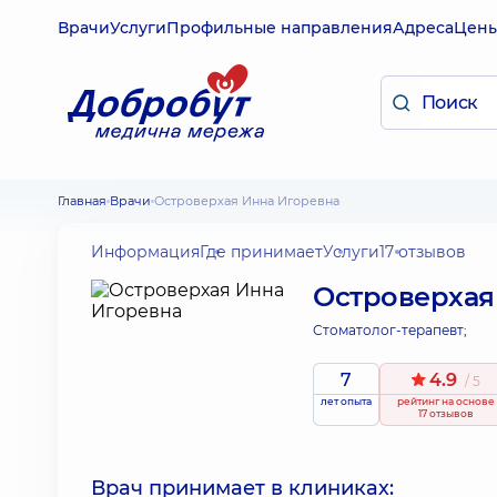
Врачи
Услуги
Профильные направления
Адреса
Цен
Главная
Врачи
Островерхая Инна Игоревна
Информация
Где принимает
Услуги
17 отзывов
Островерхая
Стоматолог-терапевт;
7
4.9
/ 5
лет опыта
рейтинг
на основе
17 отзывов
Врач принимает в клиниках: