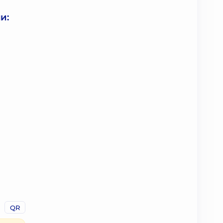
и:
QR