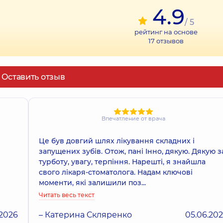
4.9
/ 5
рейтинг на основе
17
отзывов
Оставить отзыв
Впечатление от врача
Це був довгий шлях лікування складних і
запущених зубів. Отож, пані Інно, дякую. Дякую з
турботу, увагу, терпіння. Нарешті, я знайшла
свого лікаря-стоматолога. Надам ключові
моменти, які залишили поз...
Читать весь текст
.2026
– Катерина Cкляренко
05.06.20