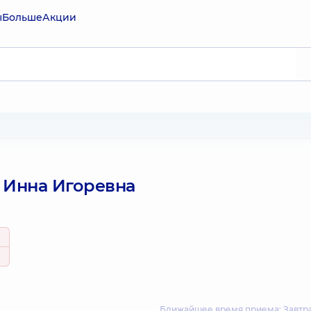
ы
Больше
Акции
 Инна Игоревна
Ближайшее время приема: Завтра