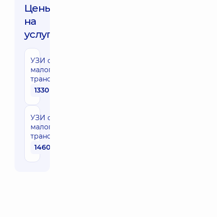
Цены
на
услуги:
УЗИ органов
малого таза
трансабдоминально
1330 грн
УЗИ органов
малого таза
трансвагинально
1460 грн