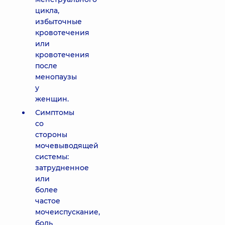
цикла,
избыточные
кровотечения
или
кровотечения
после
менопаузы
у
женщин.
Симптомы
со
стороны
мочевыводящей
системы:
затрудненное
или
более
частое
мочеиспускание,
боль