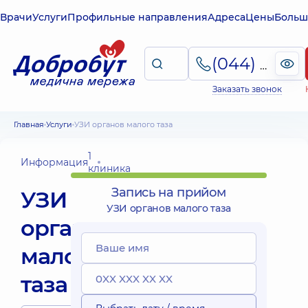
Врачи
Услуги
Профильные направления
Адреса
Цены
Больш
(044) 495-2-888
Заказать звонок
Главная
Услуги
УЗИ органов малого таза
1
Информация
клиника
Запись на прийом
УЗИ
УЗИ органов малого таза
органов
малого
таза