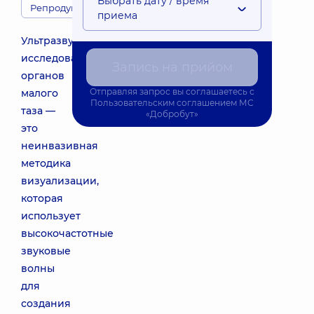
Выбрать дату / время
Репродуктология
приема
Ультразвуковое
исследование
Запись на прийом
органов
Отправляя запрос вы соглашаетесь с
малого
Пользовательским соглашением
МС
таза —
«Добробут»
это
неинвазивная
методика
визуализации,
которая
использует
высокочастотные
звуковые
волны
для
создания