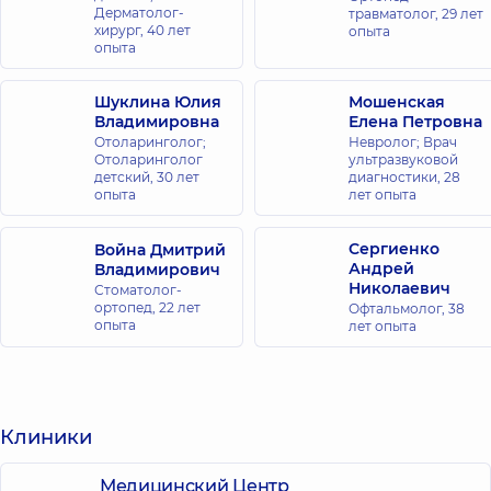
Дерматолог-
травматолог,
29 лет
хирург,
40 лет
опыта
опыта
Шуклина Юлия
Мошенская
Владимировна
Елена Петровна
Отоларинголог;
Невролог; Врач
Отоларинголог
ультразвуковой
детский,
30 лет
диагностики,
28
опыта
лет опыта
Сергиенко
Война Дмитрий
Андрей
Владимирович
Николаевич
Стоматолог-
ортопед,
22 лет
Офтальмолог,
38
опыта
лет опыта
Клиники
Медицинский Центр