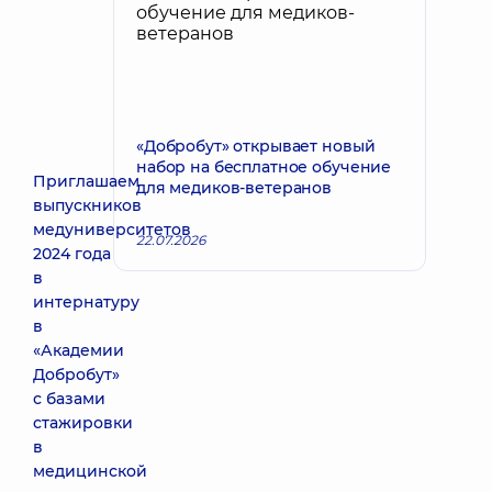
«Добробут» открывает новый
набор на бесплатное обучение
Приглашаем
для медиков-ветеранов
выпускников
медуниверситетов
22.07.2026
2024 года
в
интернатуру
в
«Академии
Добробут»
с базами
стажировки
в
медицинской