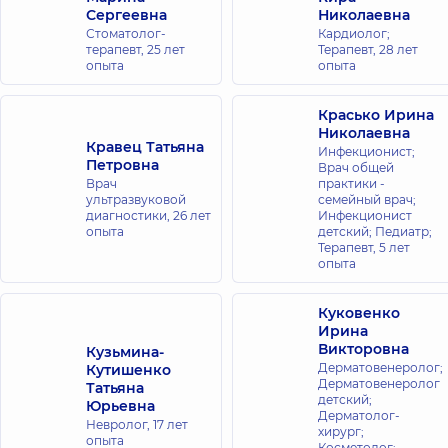
Сергеевна
Николаевна
Стоматолог-
Кардиолог;
терапевт,
25 лет
Терапевт,
28 лет
опыта
опыта
Красько Ирина
Николаевна
Кравец Татьяна
Инфекционист;
Петровна
Врач общей
Врач
практики -
ультразвуковой
семейный врач;
диагностики,
26 лет
Инфекционист
опыта
детский; Педиатр;
Терапевт,
5 лет
опыта
Куковенко
Ирина
Викторовна
Кузьмина-
Дерматовенеролог;
Кутишенко
Дерматовенеролог
Татьяна
детский;
Юрьевна
Дерматолог-
Невролог,
17 лет
хирург;
опыта
Косметолог;