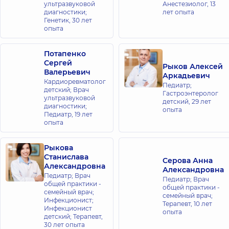
ультразвуковой
Анестезиолог,
13
диагностики;
лет опыта
Генетик,
30 лет
опыта
Потапенко
Сергей
Рыков Алексей
Валерьевич
Аркадьевич
Кардиоревматолог
Педиатр;
детский; Врач
Гастроэнтеролог
ультразвуковой
детский,
29 лет
диагностики;
опыта
Педиатр,
19 лет
опыта
Рыкова
Станислава
Серова Анна
Александровна
Александровна
Педиатр; Врач
Педиатр; Врач
общей практики -
общей практики -
семейный врач;
семейный врач;
Инфекционист;
Терапевт,
10 лет
Инфекционист
опыта
детский; Терапевт,
30 лет опыта