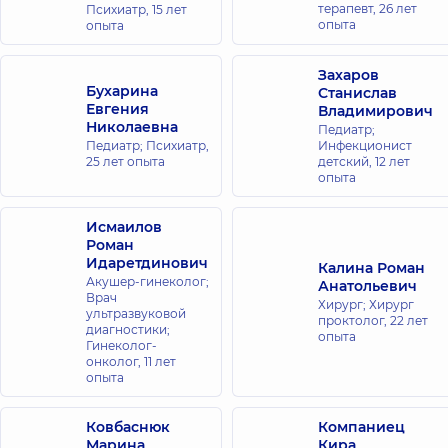
терапевт,
26 лет
Психиатр,
15 лет
опыта
опыта
Захаров
Бухарина
Станислав
Евгения
Владимирович
Николаевна
Педиатр;
Педиатр; Психиатр,
Инфекционист
25 лет опыта
детский,
12 лет
опыта
Исмаилов
Роман
Идаретдинович
Калина Роман
Акушер-гинеколог;
Анатольевич
Врач
Хирург; Хирург
ультразвуковой
проктолог,
22 лет
диагностики;
опыта
Гинеколог-
онколог,
11 лет
опыта
Ковбаснюк
Компаниец
Марина
Кира