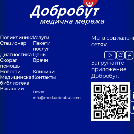
Поликлиника
Услуги
Мы в социальн
Стационар
Пакети
сетях:
послуг
Диагностика
Цены
Скорая
Врачи
Загружайте
помощь
приложение
Новости
Клиники
Добробут:
Медицинская
Контакты
библиотека
Вакансии
Почта:
info@med.dobrobut.com