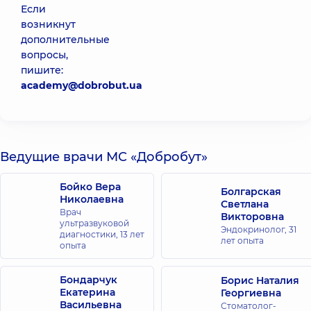
Если
возникнут
дополнительные
вопросы,
пишите:
academy@dobrobut.ua
Ведущие врачи МС «Добробут»
Бойко Вера
Болгарская
Николаевна
Светлана
Врач
Викторовна
ультразвуковой
Эндокринолог,
31
диагностики,
13 лет
лет опыта
опыта
Бондарчук
Борис Наталия
Екатерина
Георгиевна
Васильевна
Стоматолог-