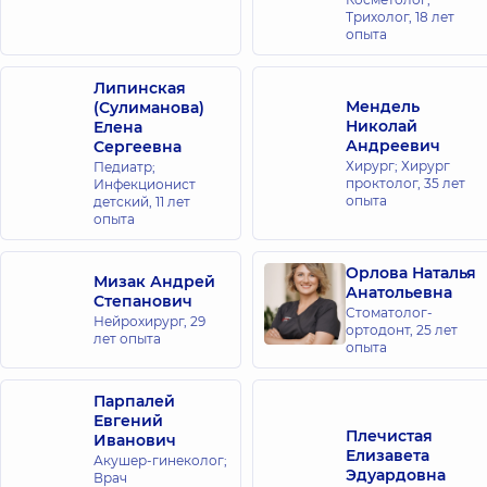
Трихолог,
18 лет
опыта
Липинская
Мендель
(Сулиманова)
Николай
Елена
Андреевич
Сергеевна
Хирург; Хирург
Педиатр;
проктолог,
35 лет
Инфекционист
опыта
детский,
11 лет
опыта
Орлова Наталья
Мизак Андрей
Анатольевна
Степанович
Стоматолог-
Нейрохирург,
29
ортодонт,
25 лет
лет опыта
опыта
Парпалей
Евгений
Плечистая
Иванович
Елизавета
Акушер-гинеколог;
Эдуардовна
Врач