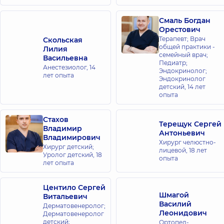
Смаль Богдан
Орестович
Терапевт; Врач
Скольская
общей практики -
Лилия
семейный врач;
Васильевна
Педиатр;
Анестезиолог,
14
Эндокринолог;
лет опыта
Эндокринолог
детский,
14 лет
опыта
Стахов
Терещук Сергей
Владимир
Антоньевич
Владимирович
Хирург челюстно-
Хирург детский;
лицевой,
18 лет
Уролог детский,
18
опыта
лет опыта
Центило Сергей
Шмагой
Витальевич
Василий
Дерматовенеролог;
Леонидович
Дерматовенеролог
детский;
Ортопед-