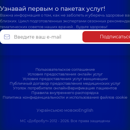
Узнавай первым о пакетах услуг!
Важна информация о том, как не заболеть и уберечь здоровье в
близких. Цикл подготовленных экспертами сезонных рекоменда
тематических советов наших врачей… Будьте здоровы!
Подписатьс
Пользовательское соглашение
Условия предоставления онлайн услуг
Условия предоставления услуг вакцинации
Публичный договор предоставления медицинских услуг
Уголок потребителя онлайн
Верификация пациентов
Правила внутреннего распорядка
Политика конфиденциальности и использования файлов cookie
Українською мовою
English
МС «Добробут» 2012 - 2026. Все права защищены