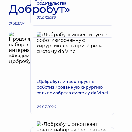
родительства
Добробут»
30.07.2026
31.05.2024
«Добробут» инвестирует в
роботизированную хирургию:
сеть приобрела систему da Vinci
28.07.2026