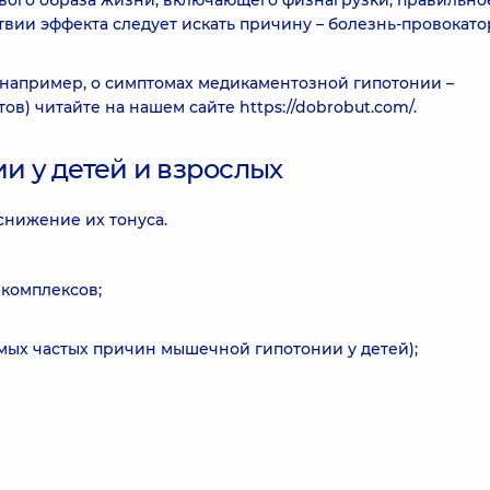
вого образа жизни, включающего физнагрузки, правильно
твии эффекта следует искать причину – болезнь-провокатор
например, о симптомах медикаментозной гипотонии –
) читайте на нашем сайте https://dobrobut.com/.
 у детей и взрослых
нижение их тонуса.
комплексов;
амых частых причин мышечной гипотонии у детей);