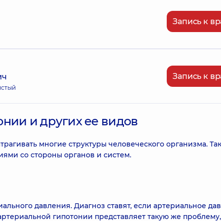
Запись к вр
Запись к вр
ич
истый
нии и других ее видов
атрагивать многие структуры человеческого организма. Та
ями со стороны органов и систем.
ального давления. Диагноз ставят, если артериальное да
артериальной гипотонии представляет такую же проблему,