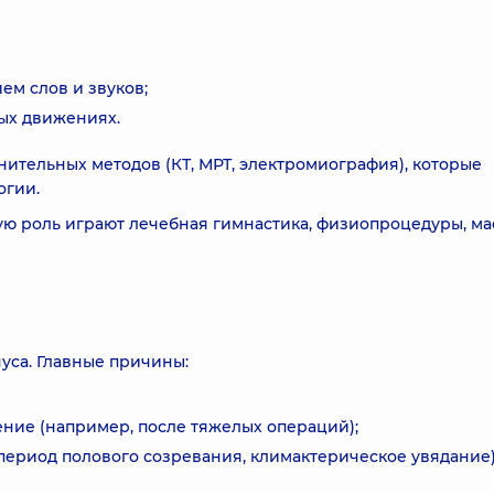
м слов и звуков;
ных движениях.
нительных методов (КТ, МРТ, электромиография), которые
огии.
ую роль играют лечебная гимнастика, физиопроцедуры, м
нуса. Главные причины:
ие (например, после тяжелых операций);
период полового созревания, климактерическое увядание)