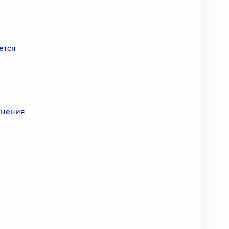
ется
жнения