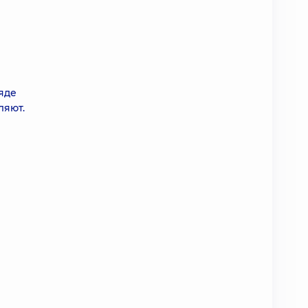
яде
ляют.