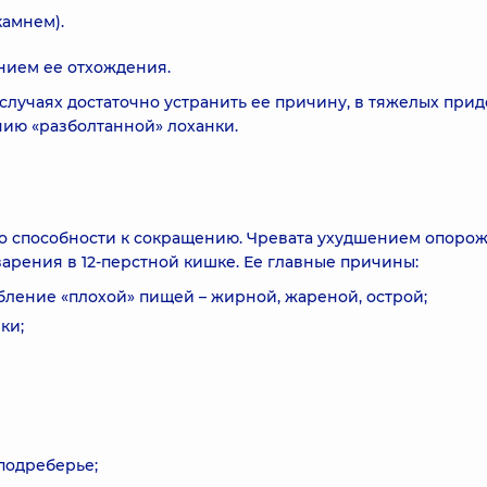
камнем).
нием ее отхождения.
случаях достаточно устранить ее причину, в тяжелых прид
ию «разболтанной» лоханки.
го способности к сокращению. Чревата ухудшением опоро
арения в 12-перстной кишке. Ее главные причины:
бление «плохой» пищей – жирной, жареной, острой;
ки;
подреберье;