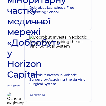
частку
Dobrobut Launches a Free
Parenting School
медичної
30.07.2026
мережі
«Добробут»
у
Horizon
Capital
Dobrobut Invests in Robotic
Surgery by Acquiring the da Vinci
Surgical System
25.03.2021
28.07.2026