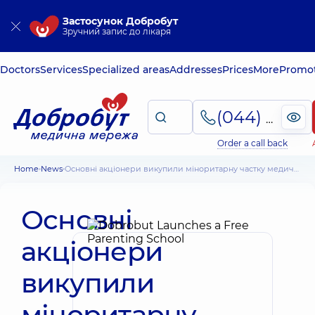
Застосунок Добробут
Зручний запис до лікаря
Doctors
Services
Specialized areas
Addresses
Prices
More
Promot
(044) 495-2-888
Order a call back
Home
News
Основні акціонери викупили міноритарну частку медичної мережі «Добробут» у Horizon Capital
Основні
акціонери
викупили
міноритарну