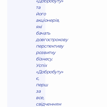
«Добробуту»
та
його
акціонерів,
які
бачать
довгострокову
перспективу
розвитку
бізнесу.
Успіх
«Добробуту»
є,
перш
за
все,
свідченням