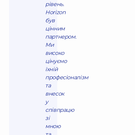
рівень.
Horizon
був
цінним
партнером.
Ми
високо
цінуємо
їхній
професіоналізм
та
внесок
у
співпрацю
зі
мною
та