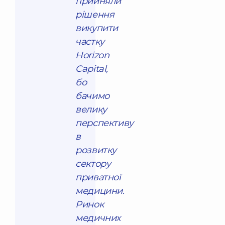
прийняли
рішення
викупити
частку
Horizon
Capital,
бо
бачимо
велику
перспективу
в
розвитку
сектору
приватної
медицини.
Ринок
медичних