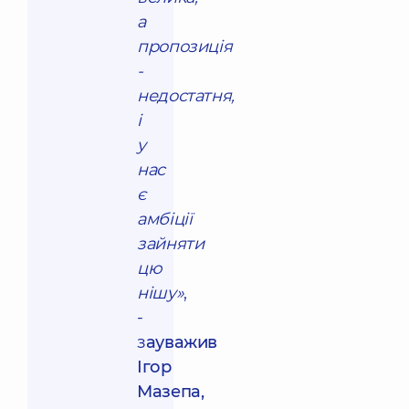
а
пропозиція
-
недостатня,
і
у
нас
є
амбіції
зайняти
цю
нішу»
,
-
з
ауважив
Ігор
Мазепа,