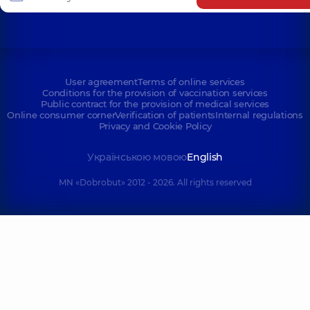
User agreement
Terms of online services
Conditions for the provision of vaccination services
Public contract for the provision of medical services
Online consumer corner
Verification of patients
Internal regulations
Privacy and Cookie Policy
Українською мовою
English
MN «Dobrobut» 2012 - 2026. All rights reserved