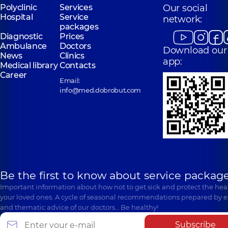
Polyclinic
Services
Our social
Hospital
Service
network:
packages
Diagnostic
Prices
Ambulance
Doctors
Download our
News
Clinics
app:
Medical library
Contacts
Career
Email:
info@med.dobrobut.com
Be the first to know about service package
Important information about how not to get sick and protect the heal
your loved ones. A cycle of seasonal recommendations prepared by e
and thematic advice of our doctors… Be healthy!
Subscribe