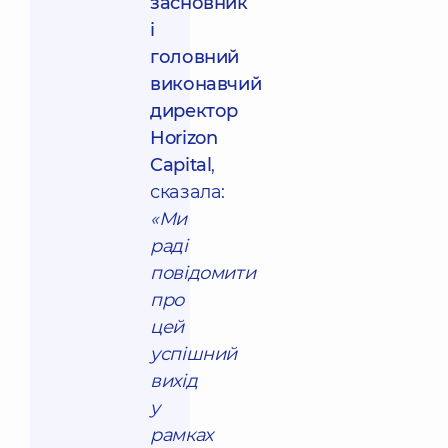
засновник
і
головний
виконавчий
директор
Horizon
Capital
,
сказала:
«Ми
раді
повідомити
про
цей
успішний
вихід
у
рамках