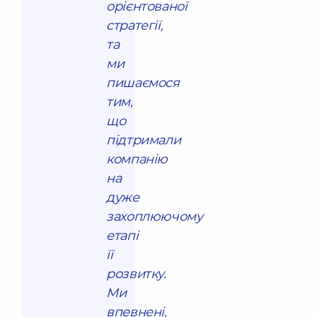
орієнтованої
стратегії,
та
ми
пишаємося
тим,
що
підтримали
компанію
на
дуже
захоплюючому
етапі
її
розвитку.
Ми
впевнені,