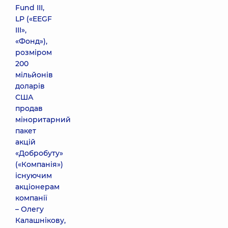
Fund III,
LP («EEGF
III»,
«Фонд»),
розміром
200
мільйонів
доларів
США
продав
міноритарний
пакет
акцій
«Добробуту»
(«Компанія»)
існуючим
акціонерам
компанії
– Олегу
Калашнікову,