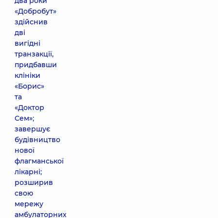
два роки
«Добробут»
здійснив
дві
вигідні
транзакції,
придбавши
клініки
«Борис»
та
«Доктор
Сем»;
завершує
будівництво
нової
флагманської
лікарні;
розширив
свою
мережу
амбулаторних