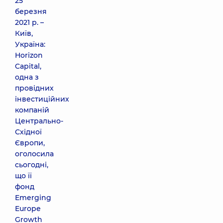
25
березня
2021 р. –
Київ,
Україна:
Horizon
Capital,
одна з
провідних
інвестиційних
компаній
Центрально-
Східної
Європи,
оголосила
сьогодні,
що її
фонд
Emerging
Europe
Growth