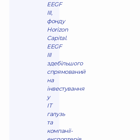
EEGF
III,
фонду
Horizon
Capital.
EEGF
III
здебільшого
спрямований
на
інвестування
у
ІТ
галузь
та
компанії-
експортерів,