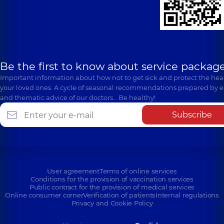
Be the first to know about service package
Important information about how not to get sick and protect the heal
your loved ones. A cycle of seasonal recommendations prepared by e
and thematic advice of our doctors… Be healthy!
Subscribe
User agreement
Terms of online services
Conditions for the provision of vaccination services
Public contract for the provision of medical services
Online consumer corner
Verification of patients
Internal regulations
Privacy and Cookie Policy