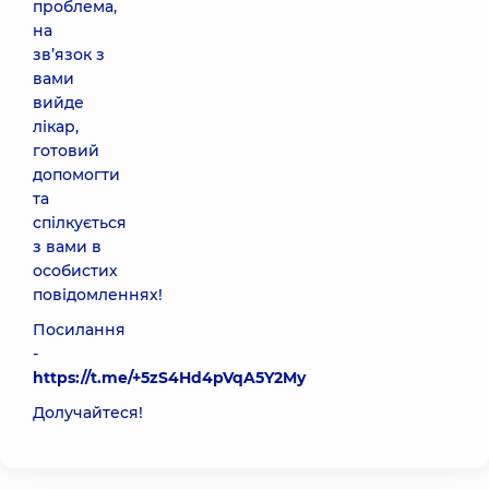
проблема,
на
зв’язок з
вами
вийде
лікар,
готовий
допомогти
та
спілкується
з вами в
особистих
повідомленнях!
Посилання
-
https://t.me/+5zS4Hd4pVqA5Y2My
Долучайтеся!