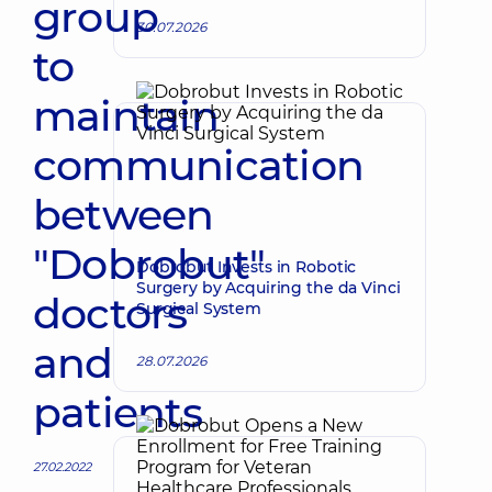
group
30.07.2026
to
maintain
communication
between
"Dobrobut"
Dobrobut Invests in Robotic
Surgery by Acquiring the da Vinci
doctors
Surgical System
and
28.07.2026
patients
27.02.2022