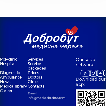
Polyclinic
Services
Our social
Hospital
Service
network:
packages
Diagnostic
Prices
Ambulance
Doctors
Download our
News
Clinics
app:
Medical library
Contacts
Career
Email:
info@med.dobrobut.com