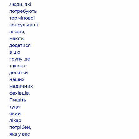
Люди, які
потребують
термінової
консультації
лікаря,
мають
додатися
в цю
групу, де
також є
десятки
наших
медичних
фахівців.
Пишіть
туди:
який
лікар
потрібен,
яка у вас