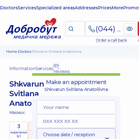
Doctors
Services
Specialized areas
Addresses
Prices
More
Promot
(044) 495-2-888
Order a call back
Home
Doctors
Shkvarun Svitlana Anatoliivna
89
Information
Services
reviews
Make an appointment
Shkvarun
Shkvarun Svitlana Anatoliivna
Svitlana
Anatoliivna
Masseur;
3
5
/ 5
experience
raiting
based on
Choose date / reception
(y.)
89 reviews