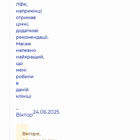
ЛФК,
наприкінці
отримав
цінні,
додаткові
рекомендації.
Масаж
напевно
найкращий,
що
мені
робили
в
даній
клініці
–
24.06.2025
Віктор
Вікторе,