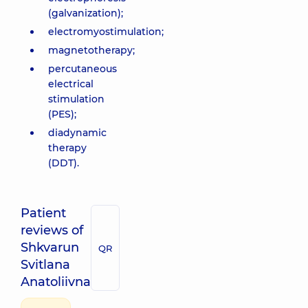
(galvanization);
electromyostimulation;
magnetotherapy;
percutaneous
electrical
stimulation
(PES);
diadynamic
therapy
(DDT).
Patient
reviews of
Shkvarun
QR
Svitlana
Anatoliivna