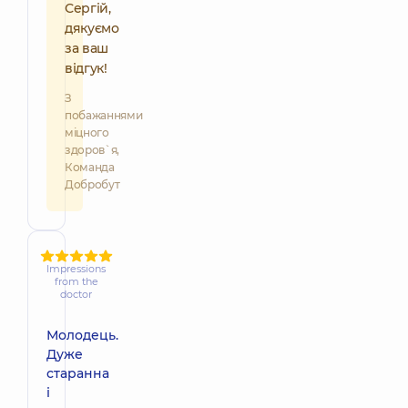
Сергій,
дякуємо
за ваш
відгук!
З
побажаннями
міцного
здоров`я,
Команда
Добробут
Impressions
from the
doctor
Молодець.
Дуже
старанна
і