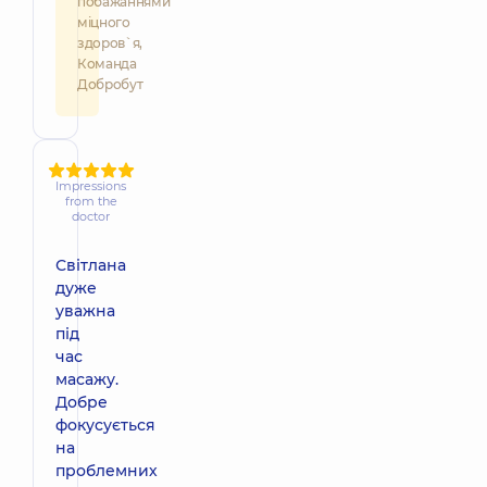
побажаннями
міцного
здоров`я,
Команда
Добробут
Impressions
from the
doctor
Світлана
дуже
уважна
під
час
масажу.
Добре
фокусується
на
проблемних