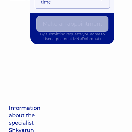
time
Make an appointment
By submitting requests you agree to
User agreement
MN «Dobrobut»
Information
about the
specialist
Shkvarun