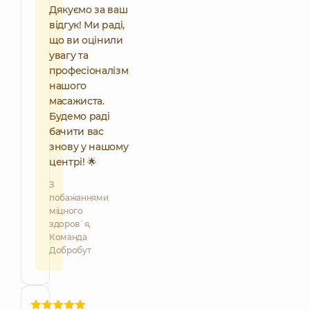
Дякуємо за ваш
відгук! Ми раді,
що ви оцінили
увагу та
професіоналізм
нашого
масажиста.
Будемо раді
бачити вас
знову у нашому
центрі! 🌟
З
побажаннями
міцного
здоров`я,
Команда
Добробут