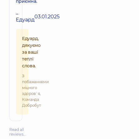
приємна.
–
03.01.2025
Едуард
Едуард,
дякуємо
за ваші
теплі
слова.
З
побажаннями
міцного
здоров`я,
Команда
Добробут
Read all
reviews…