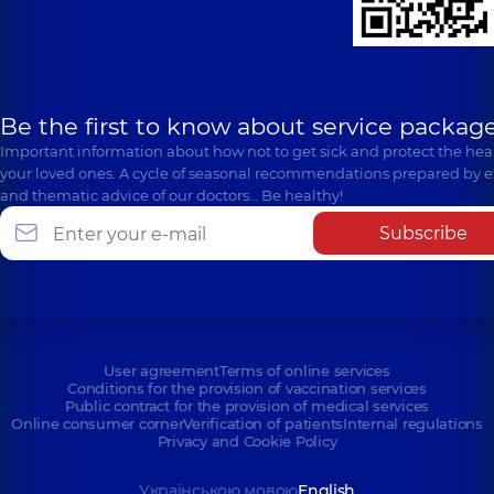
Be the first to know about service package
Important information about how not to get sick and protect the heal
your loved ones. A cycle of seasonal recommendations prepared by e
and thematic advice of our doctors… Be healthy!
Subscribe
User agreement
Terms of online services
Conditions for the provision of vaccination services
Public contract for the provision of medical services
Online consumer corner
Verification of patients
Internal regulations
Privacy and Cookie Policy
Українською мовою
English