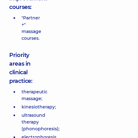
courses:
"Partner
+"
massage
courses.
Priority
areas in
clinical
practice:
therapeutic
massage;
kinesiotherapy;
ultrasound
therapy
(phonophoresis);
electrophoresis