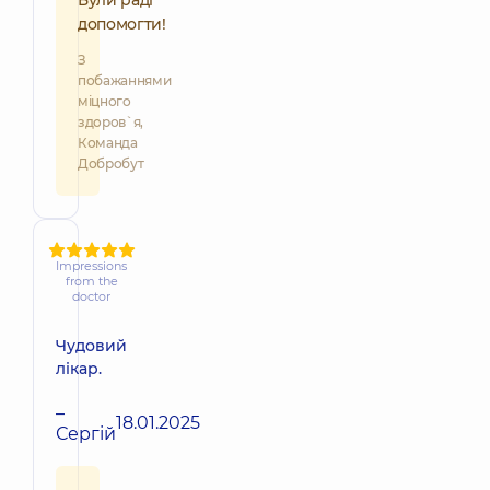
Були раді
допомогти!
З
побажаннями
міцного
здоров`я,
Команда
Добробут
Impressions
from the
doctor
Чудовий
лікар.
–
18.01.2025
Сергій