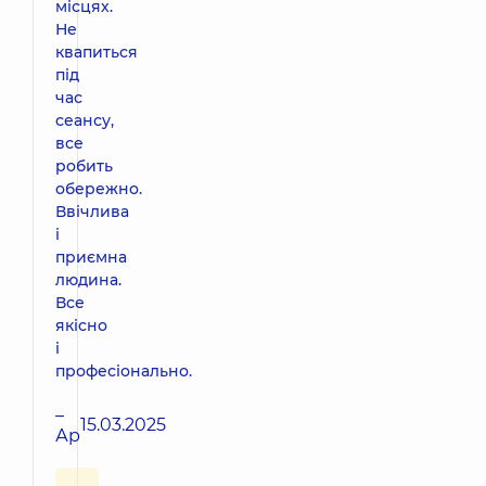
місцях.
Не
квапиться
під
час
сеансу,
все
робить
обережно.
Ввічлива
і
приємна
людина.
Все
якісно
і
професіонально.
–
15.03.2025
Ар