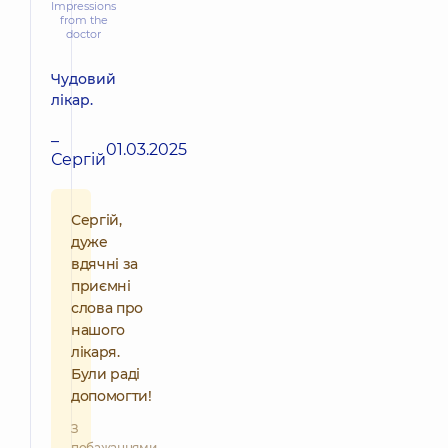
Impressions
from the
doctor
Чудовий
лікар.
–
01.03.2025
Сергій
Сергій,
дуже
вдячні за
приємні
слова про
нашого
лікаря.
Були раді
допомогти!
З
побажаннями