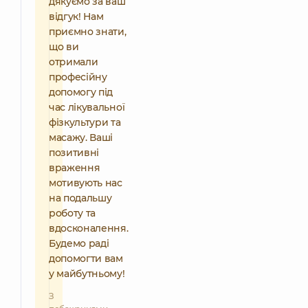
дякуємо за ваш
відгук! Нам
приємно знати,
що ви
отримали
професійну
допомогу під
час лікувальної
фізкультури та
масажу. Ваші
позитивні
враження
мотивують нас
на подальшу
роботу та
вдосконалення.
Будемо раді
допомогти вам
у майбутньому!
З