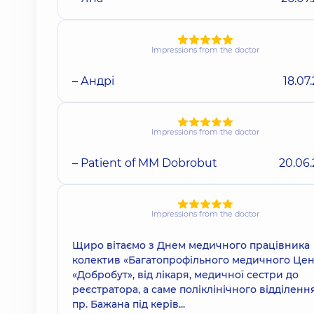
Impressions from the doctor
– Андрі
18.07
Impressions from the doctor
– Patient of MM Dobrobut
20.06
Impressions from the doctor
Щиро вітаємо з Днем медичного працівника
колектив «Багатопрофільного медичного Це
«Добробут», від лікаря, медичної сестри до
реєстратора, а саме поліклінічного відділенн
пр. Бажана під керів...