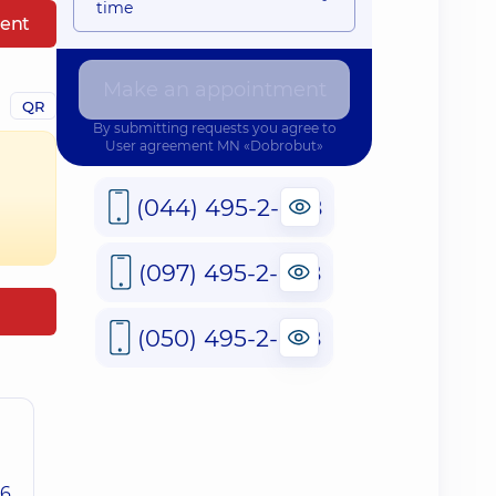
time
ent
Make an appointment
QR
By submitting requests you agree to
User agreement
MN «Dobrobut»
(044) 495-2-888
(097) 495-2-888
(050) 495-2-888
26