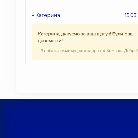
– Катерина
15.03
Катерина, дякуємо за ваш відгук! Були раді
допомогти!
З побажаннями міцного здоров`я, Команда Добро