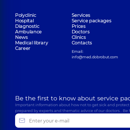
Polyclinic
Services
Hospital
Service packages
Diagnostic
Prices
Ambulance
Doctors
News
Clinics
Medical library
Contacts
Career
Email:
info@med.dobrobut.com
Be the first to know about service pa
Important information about how not to get sick and protect
prepared by experts and thematic advice of our doctors… Be 