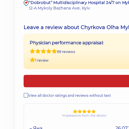
“Dobrobut” Multidisciplinary Hospital 24/7 on M
12-A Mykoly Bazhana Ave, Kyiv
Leave a review about Chyrkova Olha My
Physician performance appraisal:
69 reviews
1 review
View all doctor ratings and reviews without text
Impressions from the doctor
– Яна
26.07