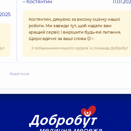
– Костянтин
11.01.20
.2025
Костянтин, дякуємо за високу оцінку нашої
роботи. Ми завжди тут, щоб надати вам
кращий сервіс і вирішити будь-які питання.
Щиро вдячні за ваші слова 😊✨
бут
З побажаннями міцного здоров`я, Команда Добробут
Read more