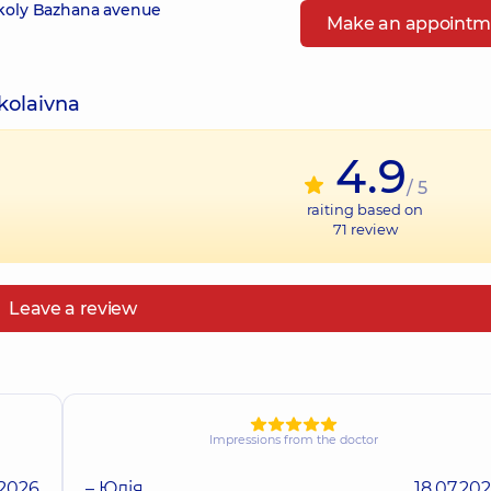
ykoly Bazhana avenue
Make an appointm
kolaivna
4.9
/ 5
raiting based on
71
review
Leave a review
Impressions from the doctor
.2026
– Юлія
18.07.20