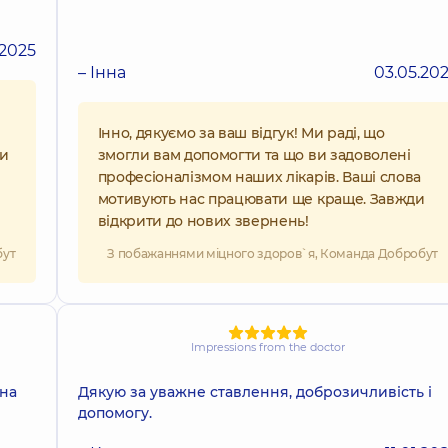
.2025
– Інна
03.05.20
Інно, дякуємо за ваш відгук! Ми раді, що
ти
змогли вам допомогти та що ви задоволені
професіоналізмом наших лікарів. Ваші слова
мотивують нас працювати ще краще. Завжди
відкрити до нових звернень!
бут
З побажаннями міцного здоров`я, Команда Добробут
Impressions from the doctor
чна
Дякую за уважне ставлення, доброзичливість і
допомогу.