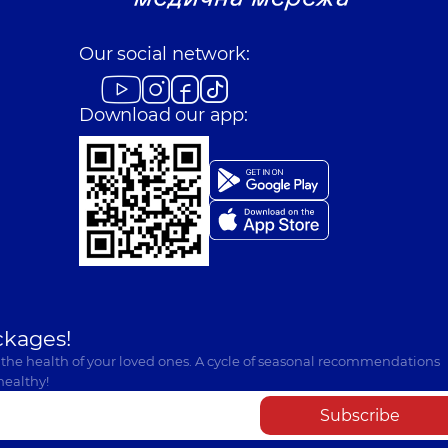
Our social network:
Download our app:
ckages!
 the health of your loved ones. A cycle of seasonal recommendations
healthy!
Subscribe