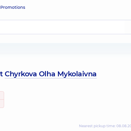
e
Promotions
ut
Chyrkova Olha Mykolaivna
Nearest pickup time: 08.08.2