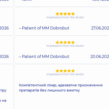
Impressions from the doctor
.2026
– Patient of MM Dobrobut
27.06.20
Impressions from the doctor
.2026
– Patient of MM Dobrobut
20.06.20
Impressions from the doctor
Компетентний лікар, адекватне призначення
нтру
препаратів без лишнього вжитку
я на