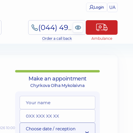
UA
Login
(044) 495-2-888
Order a call back
Ambulance
Make an appointment
Chyrkova Olha Mykolaivna
026 10:00
Choose date / reception