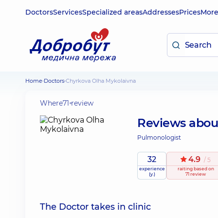
Doctors
Services
Specialized areas
Addresses
Prices
Mor
Home
Doctors
Chyrkova Olha Mykolaivna
Where
71 review
Reviews abo
Pulmonologist
32
4.9
/ 5
experience
raiting
based on
(y.)
71 review
The Doctor takes in clinic