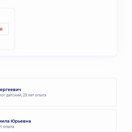
я
Сергеевич
лог детский,
23 лет опыта
мила Юрьевна
ет опыта