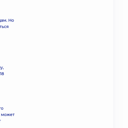
ам. Но
ться
у,
18
то
ы может
т