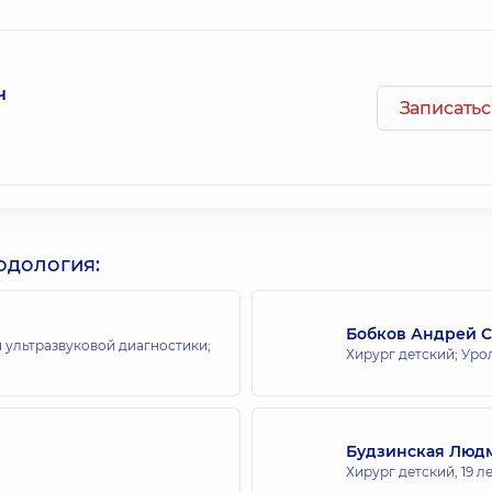
ч
Записатьс
одология:
Бобков Андрей 
 ультразвуковой диагностики;
Хирург детский; Уро
Будзинская Люд
Хирург детский,
19 л