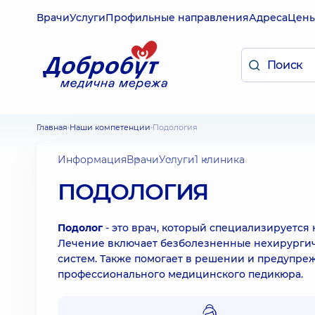
Врачи
Услуги
Профильные направления
Адреса
Цен
Главная
Наши компетенции
Подология
Информация
Врачи
Услуги
1 клиника
ПОДОЛОГИЯ
Подолог
- это врач, который специализируется 
Лечение включает безболезненные нехирургич
систем. Также помогает в решении и предупре
профессионального медицинского педикюра.