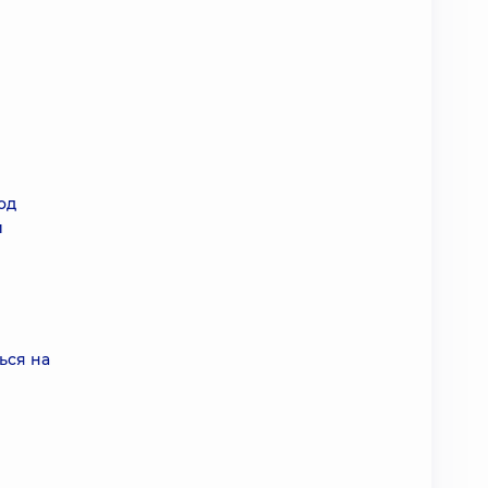
ы
од
и
ься на
е