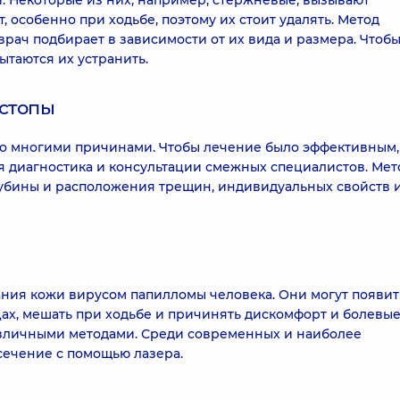
. Некоторые из них, например, стержневые, вызывают
особенно при ходьбе, поэтому их стоит удалять. Метод
ач подбирает в зависимости от их вида и размера. Чтоб
таются их устранить.
стопы
со многими причинами. Чтобы лечение было эффективным,
я диагностика и консультации смежных специалистов. Мет
лубины и расположения трещин, индивидуальных свойств 
ния кожи вирусом папилломы человека. Они могут появит
льцах, мешать при ходьбе и причинять дискомфорт и болевы
зличными методами. Среди современных и наиболее
сечение с помощью лазера.