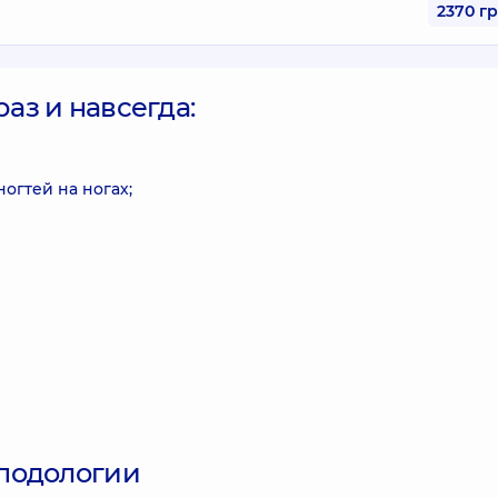
2370 г
з и навсегда:
огтей на ногах;
подологии