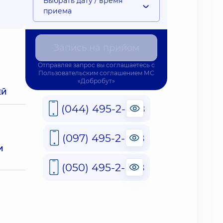
Выбрать дату / время
приема
Запись на прийом
Отправляя запрос вы соглашаетесь с
Пользовательским соглашением
МС
«Добробут»
ЕЙ
(044) 495-2-888
(097) 495-2-888
И
(050) 495-2-888