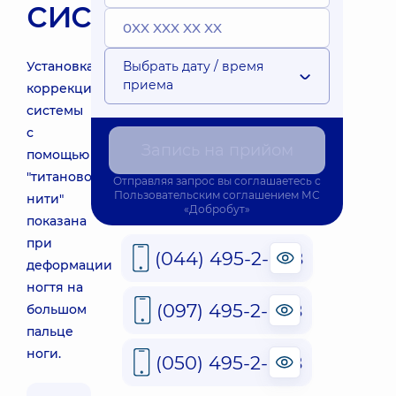
система
Установка
Выбрать дату / время
приема
коррекционной
системы
с
Запись на прийом
помощью
"титановой
Отправляя запрос вы соглашаетесь с
Пользовательским соглашением
МС
нити"
«Добробут»
показана
при
(044) 495-2-888
деформации
ногтя на
(097) 495-2-888
большом
пальце
ноги.
(050) 495-2-888