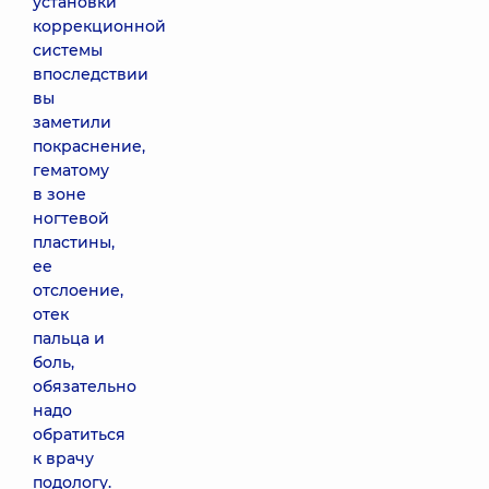
установки
коррекционной
системы
впоследствии
вы
заметили
покраснение,
гематому
в зоне
ногтевой
пластины,
ее
отслоение,
отек
пальца и
боль,
обязательно
надо
обратиться
к врачу
подологу.