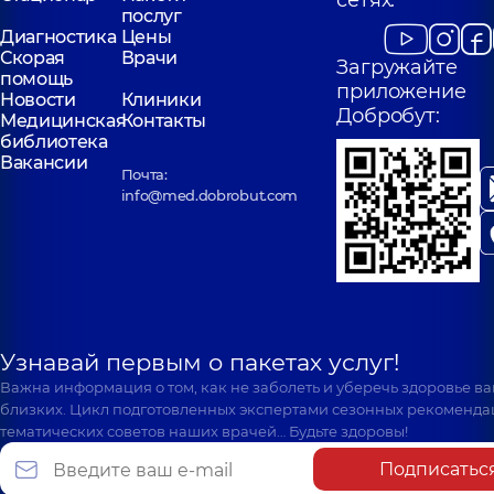
сетях:
послуг
Диагностика
Цены
Скорая
Врачи
Загружайте
помощь
приложение
Новости
Клиники
Добробут:
Медицинская
Контакты
библиотека
Вакансии
Почта:
info@med.dobrobut.com
Узнавай первым о пакетах услуг!
Важна информация о том, как не заболеть и уберечь здоровье в
близких. Цикл подготовленных экспертами сезонных рекоменда
тематических советов наших врачей… Будьте здоровы!
Подписатьс