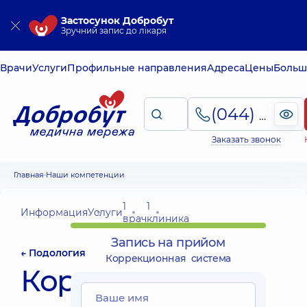
Застосунок Добробут
Зручний запис до лікаря
Врачи
Услуги
Профильные направления
Адреса
Цены
Больш
(044) 495-2-888
Заказать звонок
Главная
Наши компетенции
1
1
Информация
Услуги
врач
клиника
Запись на прийом
← Подология
Коррекционная система
Коррекционная