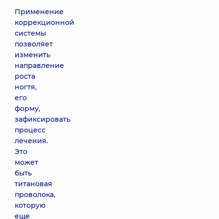
Применение
Установка
3600 грн
коррекционной
коррекционной
системы
системы
титановая нить
позволяет
изменить
направление
Установка
3600 грн
коррекционной
роста
скоби Фрезера
ногтя,
его
форму,
Протезирование
1860 грн
зафиксировать
ногтя I степени
сложности
процесс
лечения.
Это
Протезирование
2120 грн
может
ногтя II степени
быть
сложности
титановая
проволока,
которую
еще