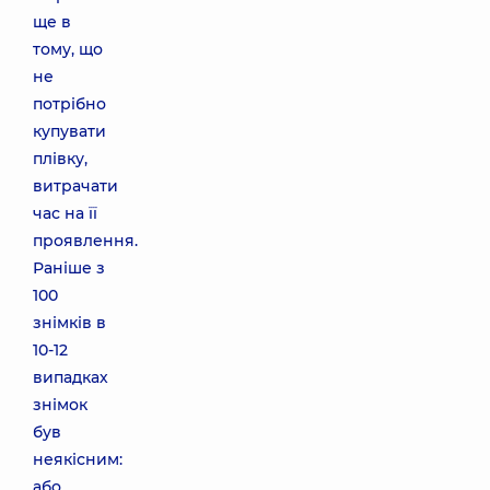
ще в
тому, що
не
потрібно
купувати
плівку,
витрачати
час на її
проявлення.
Раніше з
100
знімків в
10-12
випадках
знімок
був
неякісним:
або