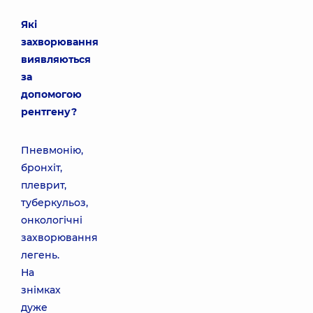
Які
захворювання
виявляються
за
допомогою
рентгену?
Пневмонію,
бронхіт,
плеврит,
туберкульоз,
онкологічні
захворювання
легень.
На
знімках
дуже