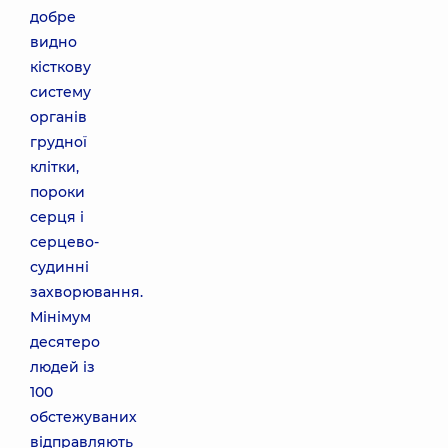
добре
видно
кісткову
систему
органів
грудної
клітки,
пороки
серця і
серцево-
судинні
захворювання.
Мінімум
десятеро
людей із
100
обстежуваних
відправляють