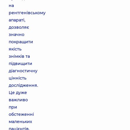
на
рентгенівському
апараті,
дозволяє
значно
покращити
якість
знімків та
підвищити
діагностичну
цінність
дослідження.
Це дуже
важливо
при
обстеженні
маленьких
пацієнтів,