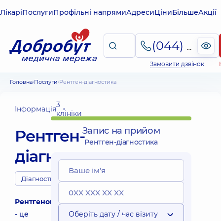
Лікарі
Послуги
Профільні напрями
Адреси
Ціни
Більше
Акції
(044) 495-2-888
Замовити дзвінок
Головна
Послуги
Рентген-діагностика
3
Інформація
клініки
Запис на прийом
Рентген-
Рентген-діагностика
діагностика
Діагности
Рентгенографія
- це
Оберіть дату / час візиту