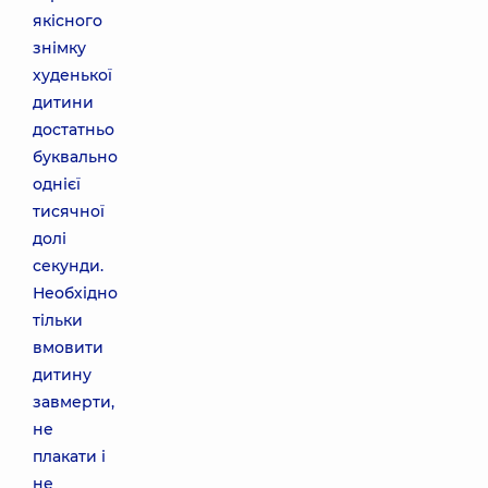
якісного
знімку
худенької
дитини
достатньо
буквально
однієї
тисячної
долі
секунди.
Необхідно
тільки
вмовити
дитину
завмерти,
не
плакати і
не