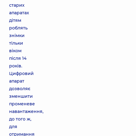
старих
апаратах
дітям
роблять
знімки
тільки
віком
після 14
років.
Цифровий
апарат
дозволяє
зменшити
променеве
навантаження,
до того ж,
для
отримання