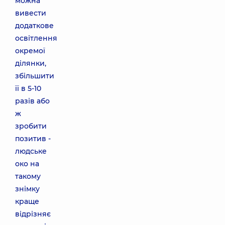
можна
вивести
додаткове
освітлення
окремої
ділянки,
збільшити
її в 5-10
разів або
ж
зробити
позитив -
людське
око на
такому
знімку
краще
відрізняє