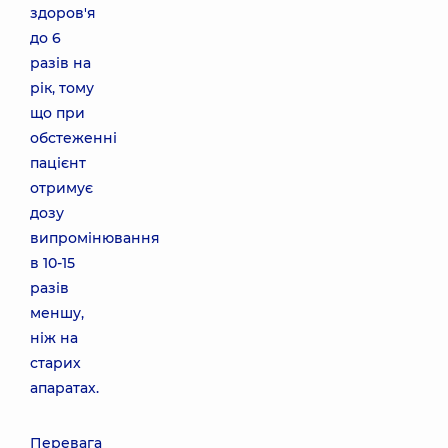
здоров'я
до 6
разів на
рік, тому
що при
обстеженні
пацієнт
отримує
дозу
випромінювання
в 10-15
разів
меншу,
ніж на
старих
апаратах.
Перевага