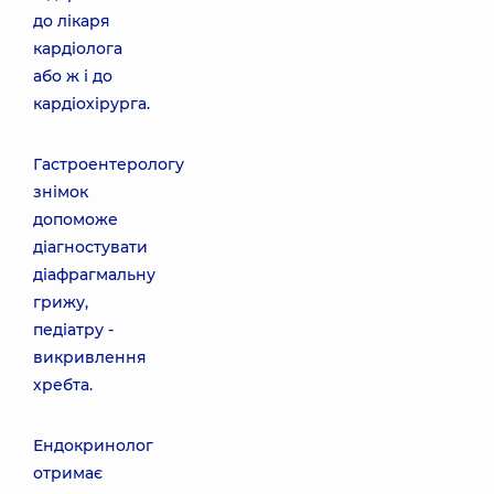
до лікаря
кардіолога
або ж і до
кардіохірурга.
Гастроентерологу
знімок
допоможе
діагностувати
діафрагмальну
грижу,
педіатру -
викривлення
хребта.
Ендокринолог
отримає