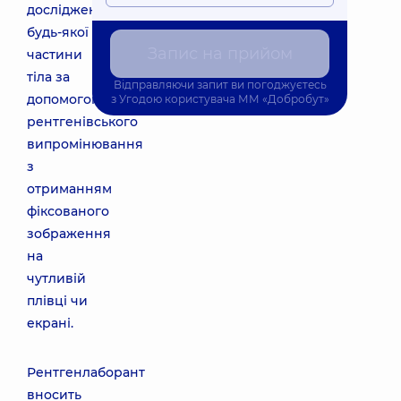
дослідження
будь-якої
Запис на прийом
частини
тіла за
Відправляючи запит ви погоджуєтесь
допомогою
з
Угодою користувача
ММ «Добробут»
рентгенівського
випромінювання
з
отриманням
фіксованого
зображення
на
чутливій
плівці чи
екрані.
Рентгенлаборант
вносить