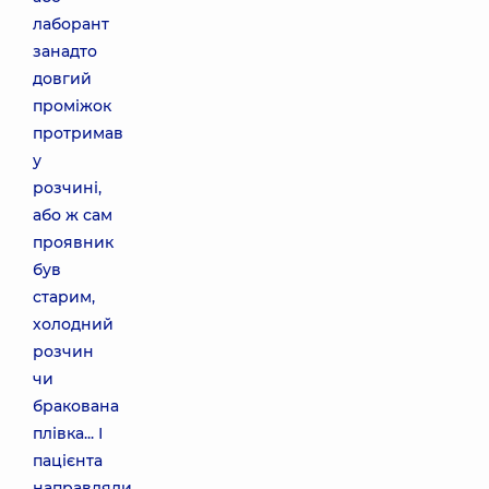
лаборант
занадто
довгий
проміжок
протримав
у
розчині,
або ж сам
проявник
був
старим,
холодний
розчин
чи
бракована
плівка... І
пацієнта
направляли