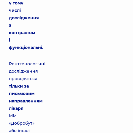
у тому
числі
дослідження
з
контрастом
і
функціональні.
Рентгенологічні
дослідження
проводяться
тільки за
письмовим
направленням
лікаря
ММ
«Добробут»
або іншої