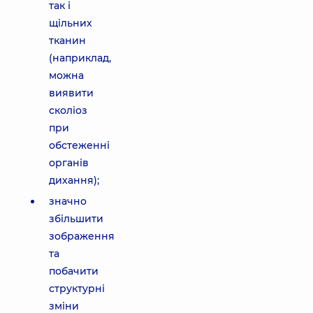
так і
щільних
тканин
(наприклад,
можна
виявити
сколіоз
при
обстеженні
органів
дихання);
значно
збільшити
зображення
та
побачити
структурні
зміни