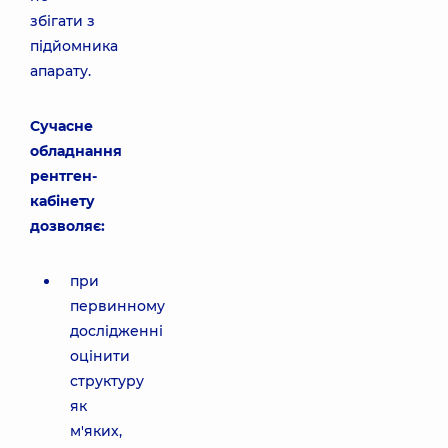
збігати з
підйомника
апарату.
Сучасне
обладнання
рентген-
кабінету
дозволяє:
при
первинному
дослідженні
оцінити
структуру
як
м'яких,