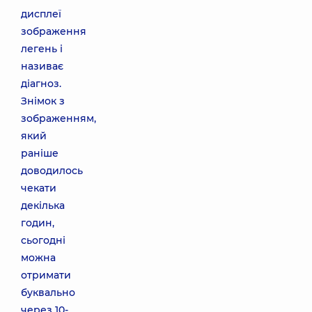
дисплеї
зображення
легень і
називає
діагноз.
Знімок з
зображенням,
який
раніше
доводилось
чекати
декілька
годин,
сьогодні
можна
отримати
буквально
через 10-