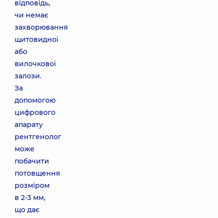
відповідь,
чи немає
захворювання
щитовидної
або
вилочкової
залози.
За
допомогою
цифрового
апарату
рентгенолог
може
побачити
потовщення
розміром
в 2-3 мм,
що дає