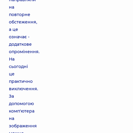
на
повторне
обстеження,
а це
означає -
додаткове
опромінення.
На
сьогодні
це
практично
виключення.
За
допомогою
комп'ютера
на
зображення