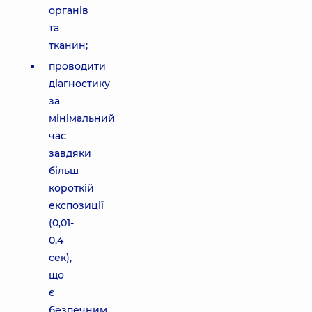
органів
та
тканин;
проводити
діагностику
за
мінімальний
час
завдяки
більш
короткій
експозиції
(0,01-
0,4
сек),
що
є
безпечним