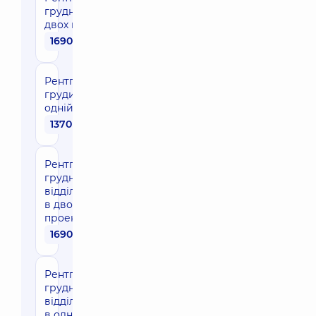
груднини в
двох проекціях
1690 грн
Рентгенографія
грудини в
одній проекції
1370 грн
Рентгенографія
грудного
відділу хребта
в двох
проекціях
1690 грн
Рентгенографія
грудного
відділу хребта
в одній