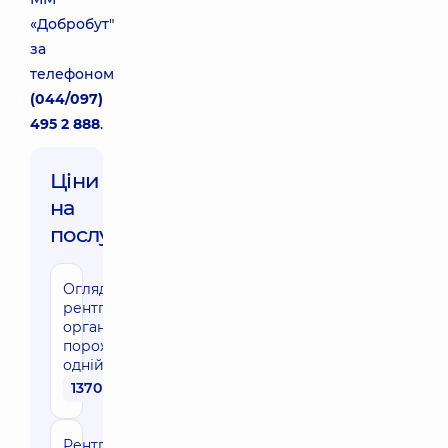
«Добробут"
за
телефоном
(044/097)
495 2 888
.
Ціни
на
послуги:
Оглядова
рентгенографія
органів грудної
порожнини в
одній проекції
1370 грн
Рентгенографія