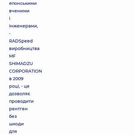
японськими
вченими
і
інженерами,
-
RADSpeed
виробництва
MF
SHIMADZU
CORPORATION
в 2009
році, - це
дозволяє
проводити
рентген
без
шкоди
для