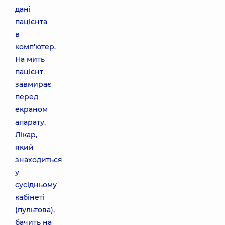
дані
пацієнта
в
комп'ютер.
На мить
пацієнт
завмирає
перед
екраном
апарату.
Лікар,
який
знаходиться
у
сусідньому
кабінеті
(пультова),
бачить на