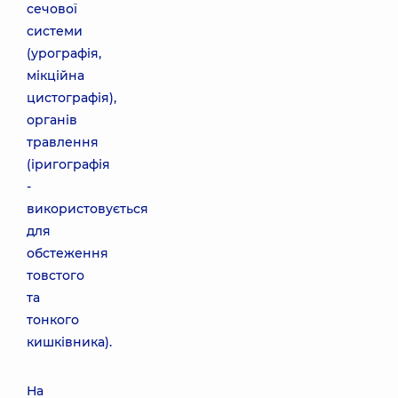
сечової
системи
(урографія,
мікційна
цистографія),
органів
травлення
(іригографія
-
використовується
для
обстеження
товстого
та
тонкого
кишківника).
На