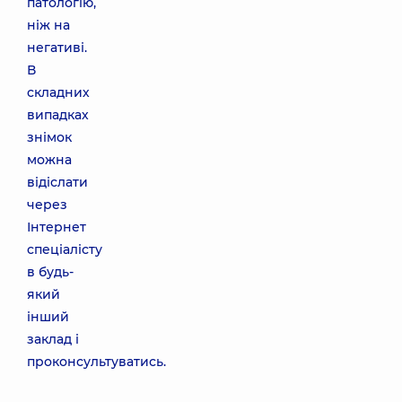
патологію,
ніж на
негативі.
В
складних
випадках
знімок
можна
відіслати
через
Інтернет
спеціалісту
в будь-
який
інший
заклад і
проконсультуватись.