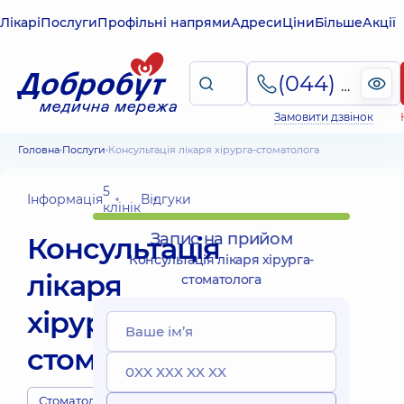
Лікарі
Послуги
Профільні напрями
Адреси
Ціни
Більше
Акції
(044) 495-2-888
Замовити дзвінок
Головна
Послуги
Консультація лікаря хірурга-стоматолога
5
Інформація
Відгуки
клінік
Запис на прийом
Консультація
Консультація лікаря хірурга-
лікаря
стоматолога
хірурга-
стоматолога
Стоматологи