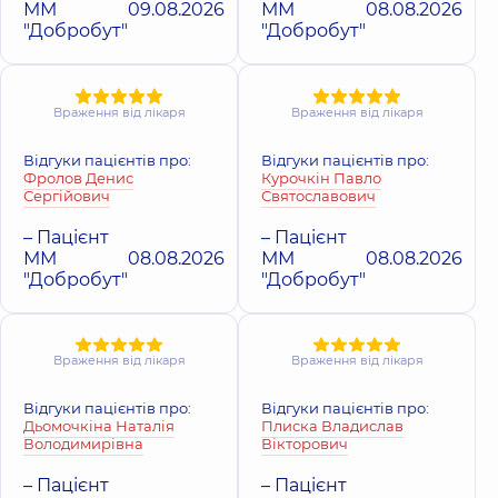
досвіду
досвіду
ММ
09.08.2026
ММ
08.08.2026
"Добробут"
"Добробут"
Охріменко
Война Дмитро
Олександр
Володимирович
Іванович
Стоматолог-
Враження від лікаря
Враження від лікаря
Стоматолог-
ортопед,
22 років
терапевт,
13 років
досвіду
досвіду
Відгуки пацієнтів про:
Відгуки пацієнтів про:
Фролов Денис
Курочкін Павло
Сергійович
Святославович
Оробець Лілія
Кілбас Олексій
Сергіївна
Юрійович
– Пацієнт
– Пацієнт
Стоматолог-
ММ
08.08.2026
ММ
08.08.2026
Стоматолог-хірург,
терапевт,
5 років
19 років досвіду
"Добробут"
"Добробут"
досвіду
Нікіфоров
Єфіменко
Сергій
Враження від лікаря
Враження від лікаря
Олена Юріївна
Андрійович
Стоматолог-
Стоматолог
пародонтолог,
13
Відгуки пацієнтів про:
Відгуки пацієнтів про:
дитячий,
5 років
років досвіду
Дьомочкіна Наталія
Плиска Владислав
досвіду
Володимирівна
Вікторович
– Пацієнт
– Пацієнт
Гергель Ірина