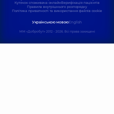
Куточок споживача онлайн
Верифікація пацієнтів
ортодонт,
3 років
дитячий,
6 років
Правила внутрішнього розпорядку
досвіду
досвіду
Політика приватності та використання файлів cookie
Никонюк
Новак Тетяна
Українською мовою
English
Святослав
Сергіївна
Вікторович
Стоматолог-
ММ «Добробут» 2012 - 2026. Всі права захищені
пародонтолог,
25
Стоматолог-хірург,
років досвіду
13 років досвіду
Грабовська
Островерха
Світлана
Інна Ігорівна
Євгенівна
Стоматолог-
Стоматолог
терапевт,
7 років
дитячий,
25 років
досвіду
досвіду
Дьомочкіна
Луцик
Наталія
Олександра
Володимирівна
Юріївна
Стоматолог
Стоматолог-
дитячий,
12 років
пародонтолог,
13
досвіду
років досвіду