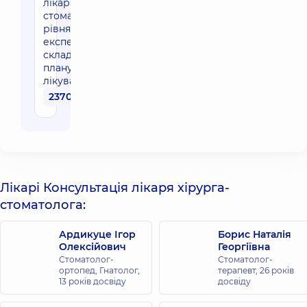
лікаря-
стоматолога
рівня
експерт зі
складанням
плану
лікування
2370 грн
Лікарі Консультація лікаря хірурга-
стоматолога:
Ардикуце Ігор
Борис Наталія
Олексійович
Георгіївна
Стоматолог-
Стоматолог-
ортопед, Гнатолог,
терапевт,
26 років
13 років досвіду
досвіду