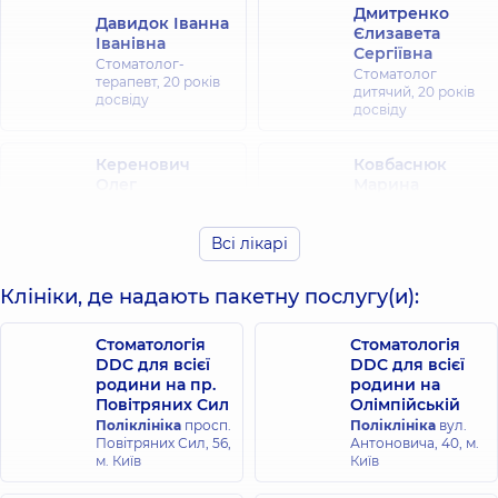
Дмитренко
Давидок Іванна
Єлизавета
Іванівна
Сергіївна
Стоматолог-
Стоматолог
терапевт,
20 років
дитячий,
20 років
досвіду
досвіду
Керенович
Ковбаснюк
Олег
Марина
Миколайович
Сергіївна
Стоматолог-
Стоматолог-
Всі лікарі
пародонтолог,
15
терапевт,
25 років
років досвіду
досвіду
Клініки, де надають пакетну послугу(и):
Бакуліна
Корж Віта
(Місюра)
Стоматологія
Стоматологія
Іванівна
Вероніка
DDC для всієї
DDC для всієї
Василівна
Стоматолог-
родини на пр.
родини на
пародонтолог,
14
Стоматолог-
Повітряних Сил
Олімпійській
років досвіду
ортодонт,
13 років
Поліклініка
просп.
Поліклініка
вул.
досвіду
Повітряних Сил, 56,
Антоновича, 40, м.
м. Київ
Київ
Мнухіна Наталя
Орлова Наталя