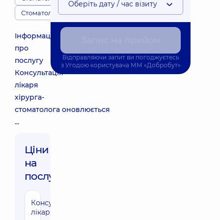
Оберіть дату / час візиту
Стоматологія
Інформація
Запис на прийом
про
Відправляючи запит ви погоджуєтесь
послугу
з
Угодою користувача
ММ «Добробут»
Консультація
лікаря
хірурга-
стоматолога оновлюється
...
Ціни
на
послуги:
Консультація
лікаря -