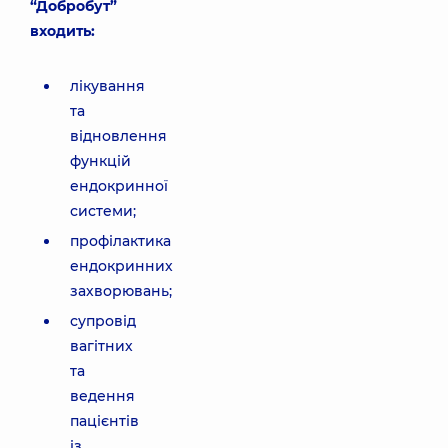
“Добробут”
входить:
лікування
та
відновлення
функцій
ендокринної
системи;
профілактика
ендокринних
захворювань;
супровід
вагітних
та
ведення
пацієнтів
із