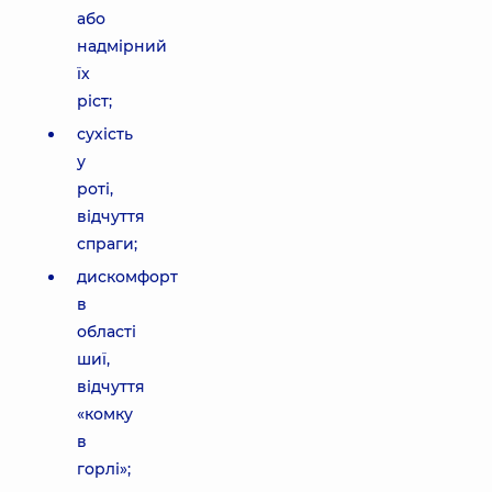
або
надмірний
їх
ріст;
сухість
у
роті,
відчуття
спраги;
дискомфорт
в
області
шиї,
відчуття
«комку
в
горлі»;