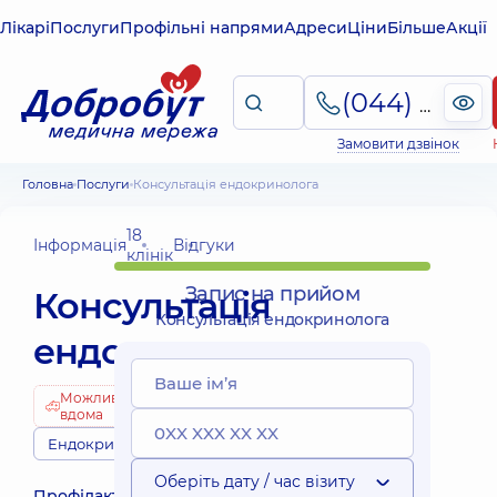
Лікарі
Послуги
Профільні напрями
Адреси
Ціни
Більше
Акції
(044) 495-2-888
Замовити дзвінок
Головна
Послуги
Консультація ендокринолога
18
Інформація
Відгуки
клінік
Запис на прийом
Консультація
Консультація ендокринолога
ендокринолога
Можливо
вдома
Ендокринологи
Оберіть дату / час візиту
Профілактикою,