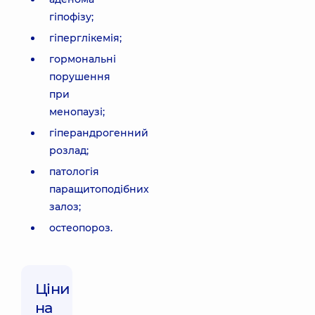
гіпофізу;
гіперглікемія;
гормональні
порушення
при
менопаузі;
гіперандрогенний
розлад;
патологія
паращитоподібних
залоз;
остеопороз.
Ціни
на