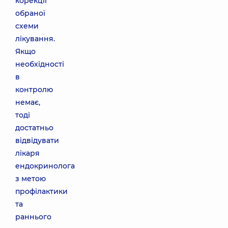
корекції
обраної
схеми
лікування.
Якщо
необхідності
в
контролю
немає,
тоді
достатньо
відвідувати
лікаря
ендокринолога
з метою
профілактики
та
раннього