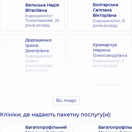
Болгарська
Бельська Надія
Світлана
Віталіївна
Вікторівна
Ендокринолог;
Психотерапевт,
26
Ендокринолог,
31
років досвіду
років досвіду
Дорошенко
Крамарчук
Ірина
Марина
Дмитрівна
Олександрівна
Ендокринолог;
Лікар з
Ендокринолог,
11
ультразвукової
років досвіду
діагностики,
Неводовська
Тетяна
Литвинова
Сергіївна
Наталія
Всі лікарі
Ендокринолог;
Олександрівна
Ендокринолог
Ендокринолог;
дитячий; Лікар з
Дієтолог,
35 років
Клініки, де надають пакетну послугу(и):
ультразвукової
досвіду
діагностики,
20
років досвіду
Багатопрофільний
Багатопрофіл