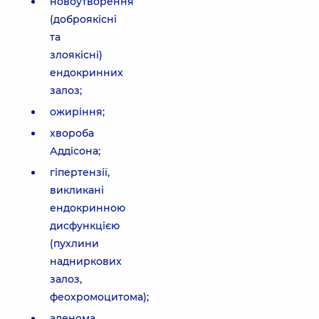
новоутворення
(доброякісні
та
злоякісні)
ендокринних
залоз;
ожиріння;
хвороба
Аддісона;
гіпертензії,
викликані
ендокринною
дисфункцією
(пухлини
надниркових
залоз,
феохромоцитома);
аденома