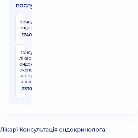
послуги:
Консультація
ендокринолога
1740 грн
Консультація
лікаря-
ендокринолога
експерта
напрямку в
клініці
2330 грн
Лікарі Консультація ендокринолога: