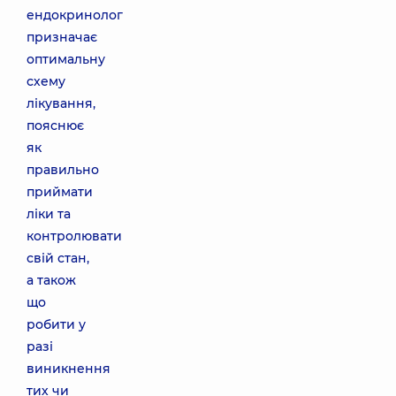
ендокринолог
призначає
оптимальну
схему
лікування,
пояснює
як
правильно
приймати
ліки та
контролювати
свій стан,
а також
що
робити у
разі
виникнення
тих чи