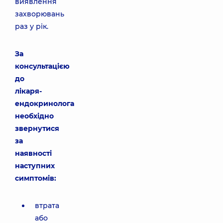
виявлення
захворювань
раз у рік.
За
консультацією
до
лікаря-
ендокринолога
необхідно
звернутися
за
наявності
наступних
симптомів:
втрата
або