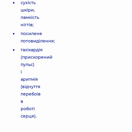
сухість
шкіри,
ламкість
нігтів;
посилене
потовиділення;
тахікардія
(прискорений
пульс)
і
аритмія
(відчуття
перебоїв
в
роботі
серця).