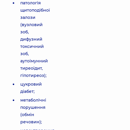
патологія
щитоподібної
залози
(вузловий
зоб,
дифузний
токсичний
зоб,
аутоімунний
тиреоїдит,
гіпотиреоз);
цукровий
діабет;
метаболічні
порушення
(обмін
речовин);