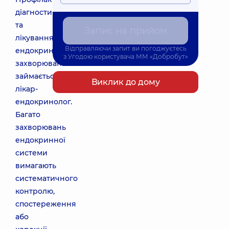
діагностикою
та
Запис на прийом
лікуванням
Відправляючи запит ви погоджуєтесь
ендокринних
з
Угодою користувача
ММ «Добробут»
захворювань
займається
Виклик до дому
лікар-
ендокринолог.
Багато
захворювань
ендокринної
системи
вимагають
систематичного
контролю,
спостереження
або