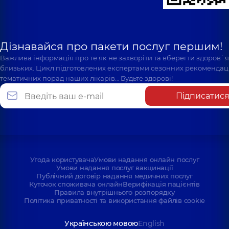
Дізнавайся про пакети послуг першим!
Важлива інформація про те як не захворіти та вберегти здоров`
близьких. Цикл підготовлених експертами сезонних рекомендаці
тематичних порад наших лікарів… Будьте здорові!
Підписатис
Угода користувача
Умови надання онлайн послуг
Умови надання послуг вакцинації
Публічний договір надання медичних послуг
Куточок споживача онлайн
Верифікація пацієнтів
Правила внутрішнього розпорядку
Політика приватності та використання файлів cookie
Українською мовою
English