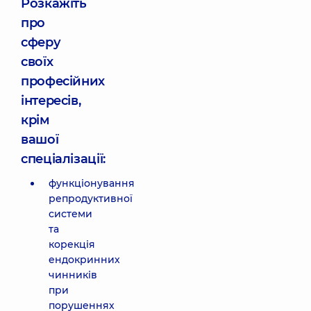
Розкажіть
про
сферу
своїх
професійних
інтересів,
крім
вашої
спеціалізації:
функціонування
репродуктивної
системи
та
корекція
ендокринних
чинників
при
порушеннях