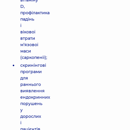
вітаміну
D,
профілактика
падінь
і
вікової
втрати
м’язової
маси
(саркопенії);
скринінгові
програми
для
раннього
виявлення
ендокринних
порушень
у
дорослих
і
пацієнтів