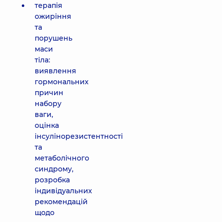
терапія
ожиріння
та
порушень
маси
тіла:
виявлення
гормональних
причин
набору
ваги,
оцінка
інсулінорезистентності
та
метаболічного
синдрому,
розробка
індивідуальних
рекомендацій
щодо