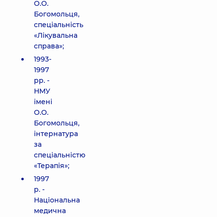
О.О.
Богомольця,
спеціальність
«Лікувальна
справа»;
1993-
1997
рр. -
НМУ
імені
О.О.
Богомольця,
інтернатура
за
спеціальністю
«Терапія»;
1997
р. -
Національна
медична