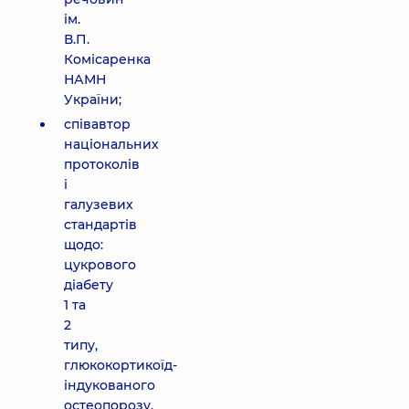
ім.
В.П.
Комісаренка
НАМН
України;
співавтор
національних
протоколів
і
галузевих
стандартів
щодо:
цукрового
діабету
1 та
2
типу,
глюкокортикоїд-
індукованого
остеопорозу,