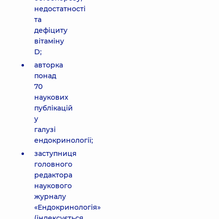
недостатності
та
дефіциту
вітаміну
D;
авторка
понад
70
наукових
публікацій
у
галузі
ендокринології;
заступниця
головного
редактора
наукового
журналу
«Ендокринологія»
(індексується