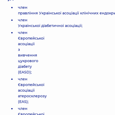
член
правління Української асоціації клінічних ендокр
член
Української діабетичної асоціації;
член
Європейської
асоціації
з
вивчення
цукрового
діабету
(EASD);
член
Європейської
асоціації
атеросклерозу
(EAS);
член
Європейської