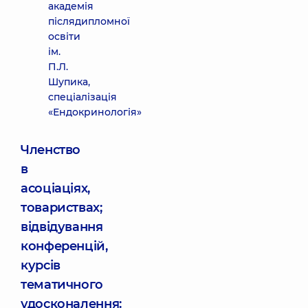
академія
післядипломної
освіти
ім.
П.Л.
Шупика,
спеціалізація
«Ендокринологія»
Членство
в
асоціаціях,
товариствах;
відвідування
конференцій,
курсів
тематичного
удосконалення: