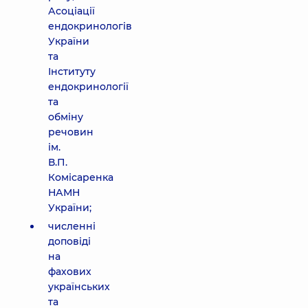
Асоціації
ендокринологів
України
та
Інституту
ендокринології
та
обміну
речовин
ім.
В.П.
Комісаренка
НАМН
України;
численні
доповіді
на
фахових
українських
та