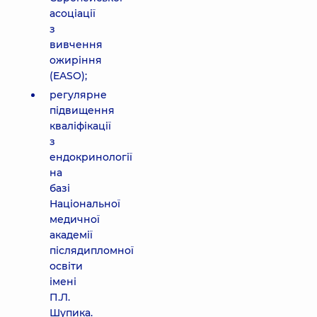
асоціації
з
вивчення
ожиріння
(EASO);
регулярне
підвищення
кваліфікації
з
ендокринології
на
базі
Національної
медичної
академії
післядипломної
освіти
імені
П.Л.
Шупика.