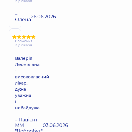
від лікаря
–
26.06.2026
Олена
Враження
від лікаря
Валерія
Леонідівна
-
висококласний
лікар,
дуже
уважна
і
небайдужа.
– Пацієнт
ММ
03.06.2026
"Добробут"