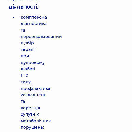
діяльності:
комплексна
діагностика
та
персоналізований
підбір
терапії
при
цукровому
діабеті
1 і 2
типу,
профілактика
ускладнень
та
корекція
супутніх
метаболічних
порушень;