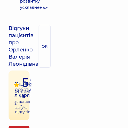
розвитку
ускладнень.»
Відгуки
пацієнтів
про
QR
Орленко
Валерія
Леонідівна
5
/
Оцінки
5
роботи
рейтинг
лікаря:
на
підставі
24
24
відгука
відгуків