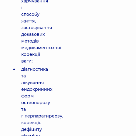
харчування
і
способу
життя,
застосування
доказових
методів
медикаментозної
корекції
ваги;
діагностика
та
лікування
ендокринних
форм
остеопорозу
та
гіперпаратиреозу,
корекція
дефіциту