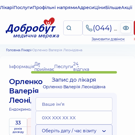
Лікарі
Послуги
Профільні напрями
Адреси
Ціни
Більше
Акції
(044) 495-2-888
Замовити дзвінок
Головна
Лікарі
Орленко Валерія Леонідівна
Де
24
Інформація
Послуги
приймає
відгука
Запис до лікаря
Орленко
Орленко Валерія Леонідівна
Валерія
Леонідівна
Ендокринолог;
33
5
/ 5
років
рейтинг
на підставі
Оберіть дату / час візиту
досвіду
24 відгука