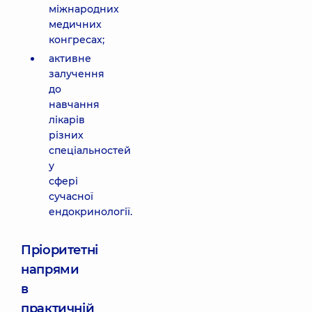
міжнародних
медичних
конгресах;
активне
залучення
до
навчання
лікарів
різних
спеціальностей
у
сфері
сучасної
ендокринології.
Пріоритетні
напрями
в
практичній