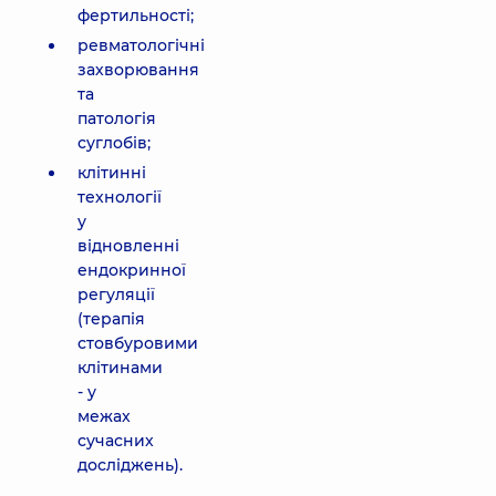
фертильності;
ревматологічні
захворювання
та
патологія
суглобів;
клітинні
технології
у
відновленні
ендокринної
регуляції
(терапія
стовбуровими
клітинами
- у
межах
сучасних
досліджень).