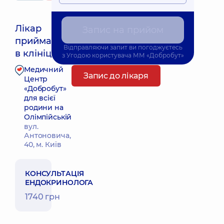
Лікар
Запис на прийом
приймає
Найближчий час прийому: 26.08.2026 16:30
Відправляючи запит ви погоджуєтесь
в клініці
з
Угодою користувача
ММ «Добробут»
Медичний
Запис до лікаря
Центр
«Добробут»
для всієї
родини на
Олімпійській
вул.
Антоновича,
40, м. Київ
КОНСУЛЬТАЦІЯ
ЕНДОКРИНОЛОГА
1740 грн