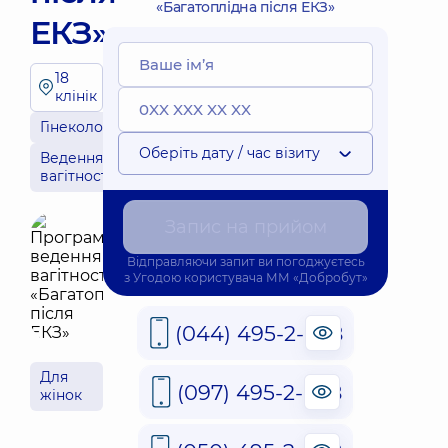
«Багатоплідна після ЕКЗ»
ЕКЗ»
18
клінік
Гінекологія
Оберіть дату / час візиту
Ведення
вагітності
Запис на прийом
Відправляючи запит ви погоджуєтесь
з
Угодою користувача
ММ «Добробут»
(044) 495-2-888
Для
(097) 495-2-888
жінок