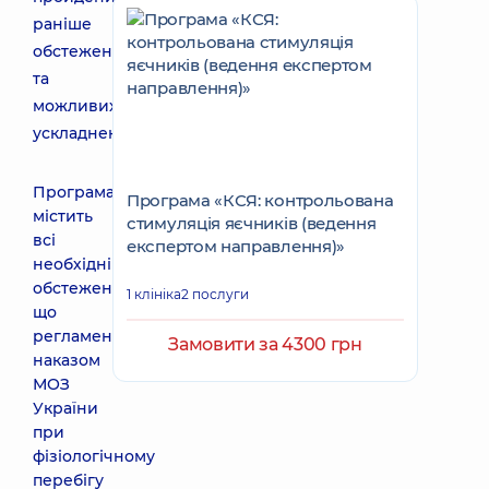
раніше
обстежень
та
можливих
ускладнень.
Програма
Програма «КСЯ: контрольована
містить
стимуляція яєчників (ведення
всі
експертом направлення)»
необхідні
обстеження,
1 клініка
2 послуги
що
регламентовані
Замовити за 4300 грн
наказом
МОЗ
України
при
фізіологічному
перебігу