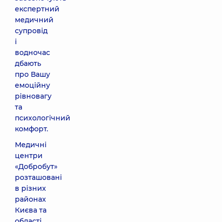
експертний
медичний
супровід
і
водночас
дбають
про Вашу
емоційну
рівновагу
та
психологічний
комфорт.
Медичні
центри
«Добробут»
розташовані
в різних
районах
Києва та
області,