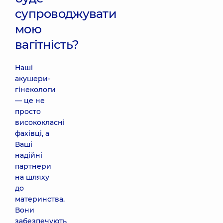
супроводжувати
мою
вагітність?
Наші
акушери-
гінекологи
— це не
просто
висококласні
фахівці, а
Ваші
надійні
партнери
на шляху
до
материнства.
Вони
забезпечують