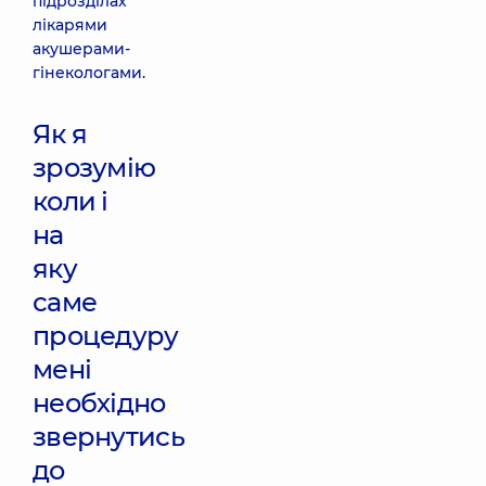
підрозділах
лікарями
акушерами-
гінекологами.
Як я
зрозумію
коли і
на
яку
саме
процедуру
мені
необхідно
звернутись
до