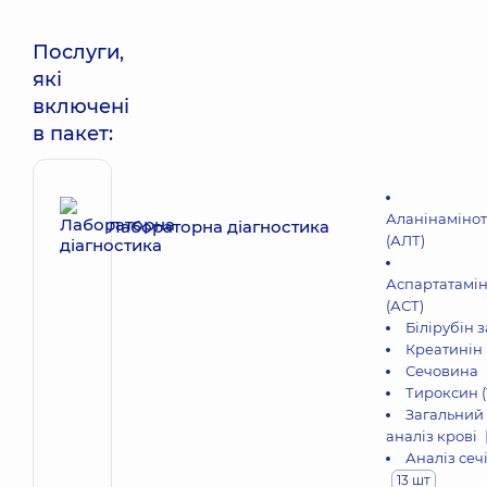
Послуги,
які
включені
в пакет:
Аланінаміно
Лабораторна діагностика
(АЛТ)
Аспартатамі
(АСТ)
Білірубін 
Креатинін 
Сечовина
Тироксин (
Загальний
аналіз крові
Аналіз сеч
13 шт