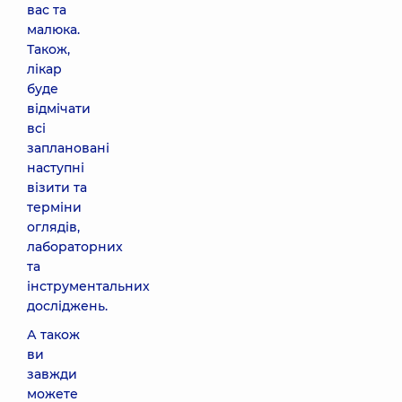
вас та
малюка.
Також,
лікар
буде
відмічати
всі
заплановані
наступні
візити та
терміни
оглядів,
лабораторних
та
інструментальних
досліджень.
А також
ви
завжди
можете