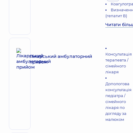
Коагулогр
Визначенн
(гепатит В)
Читати біль
Консультація
Лікарський амбулаторний
терапевта /
прийом
сімейного
лікаря
Допологова
консультація
педіатра /
сімейного
лікаря по
догляду за
малюком