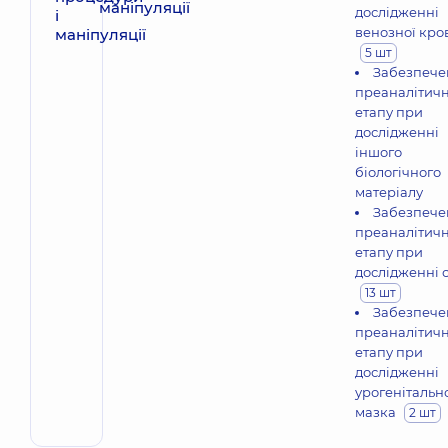
маніпуляції
дослідженні
венозної кро
5 шт
Забезпече
преаналітич
етапу при
дослідженні
іншого
біологічного
матеріалу
Забезпече
преаналітич
етапу при
дослідженні с
13 шт
Забезпече
преаналітич
етапу при
дослідженні
урогенітальн
мазка
2 шт