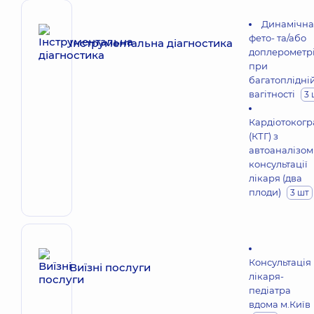
Динамічна
фето- та/або
Інструментальна діагностика
доплерометр
при
багатоплідні
вагітності
3 
Кардіотокогр
(КТГ) з
автоаналізом
консультації
лікаря (два
плоди)
3 шт
Консультація
Виїзні послуги
лікаря-
педіатра
вдома м.Київ