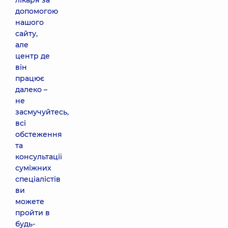
лікаря за
допомогою
нашого
сайту,
але
центр де
він
працює
далеко –
не
засмучуйтесь,
всі
обстеження
та
консультації
суміжних
спеціалістів
ви
можете
пройти в
будь-