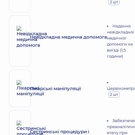
2 шт
Надання
невідкладної
Невідкладна медична допомога
медичної
допомоги на
виїзді (1,5
години)
Лікарські маніпуляції
Цервікометр
2 шт
Забезпече
преаналітич
Сестринські процедури і
етапу при