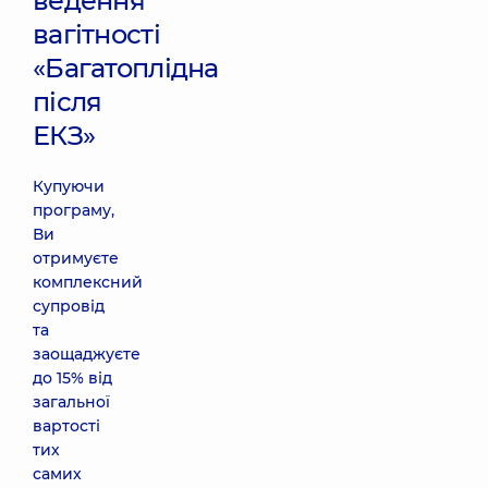
ведення
вагітності
«Багатоплідна
після
ЕКЗ»
Купуючи
програму,
Ви
отримуєте
комплексний
супровід
та
заощаджуєте
до 15% від
загальної
вартості
тих
самих