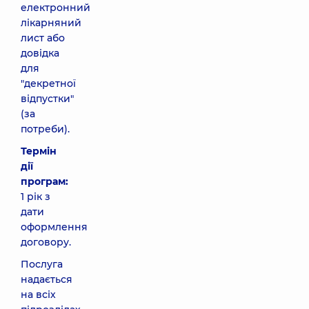
електронний
лікарняний
лист або
довідка
для
"декретної
відпустки"
(за
потреби).
Термін
дії
програм:
1 рік з
дати
оформлення
договору.
Послуга
надається
на всіх