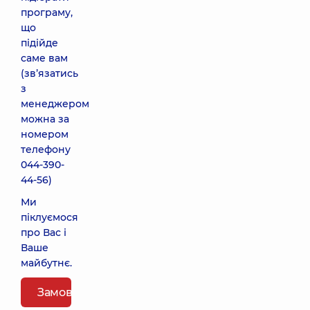
програму,
що
підійде
саме вам
(звʼязатись
з
менеджером
можна за
номером
телефону
044-390-
44-56
)
Ми
піклуємося
про Вас і
Ваше
майбутнє.
Замовити пакет