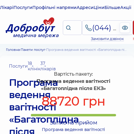
Лікарі
Послуги
Профільні напрями
Адреси
Ціни
Більше
Акції
(044) 495-2-888
Замовити дзвінок
Головна
Пакети послуг
Програма ведення вагітності «Багатоплідна після ЕКЗ»
18
37
Послуги
клінік
лікарів
Вартість пакету:
Програма
Програма ведення вагітності
«Багатоплідна після ЕКЗ»
ведення
88720 грн
вагітності
«Багатоплідна
Запис на прийом
після
Програма ведення вагітності