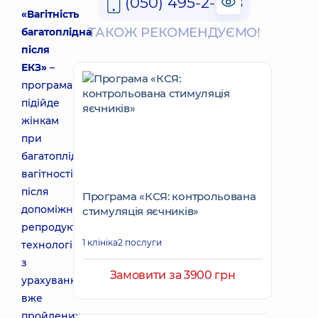
(050) 495-2-888
«Вагітність
ТАКОЖ РЕКОМЕНДУЄМО!
багатоплідна
після
ЕКЗ»
–
програма
підійде
жінкам
при
багатоплідній
вагітності
після
Програма «КСЯ: контрольована
допоміжних
стимуляція яєчників»
репродуктивних
1 клініка
2 послуги
технологій,
з
Замовити за 3900 грн
урахуванням
вже
пройдених