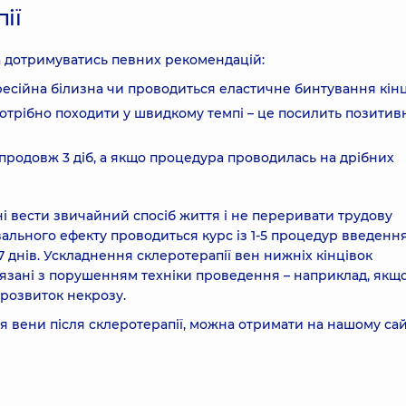
ії
ба дотримуватись певних рекомендацій:
есійна білизна чи проводиться еластичне бинтування кінц
отрібно походити у швидкому темпі – це посилить позити
продовж 3 діб, а якщо процедура проводилась на дрібних
ні вести звичайний спосіб життя і не переривати трудову
вального ефекту проводиться курс із 1-5 процедур введенн
 днів. Ускладнення склеротерапії вен нижніх кінцівок
’язані з порушенням техніки проведення – наприклад, якщо
 розвиток некрозу.
я вени після склеротерапії, можна отримати на нашому сай