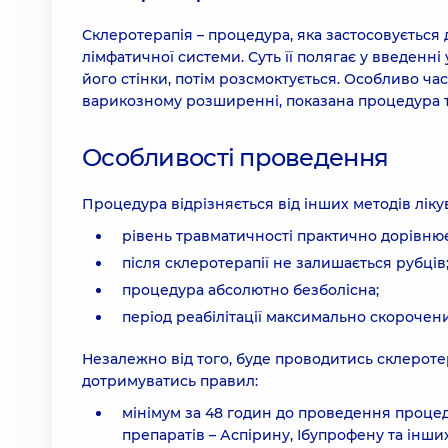
Склеротерапія – процедура, яка застосовується
лімфатичної системи. Суть її полягає у введенні
його стінки, потім розсмоктується. Особливо ча
варикозному розширенні, показана процедура 
Особливості проведення
Процедура відрізняється від інших методів лік
рівень травматичності практично дорівню
після склеротерапії не залишається рубців
процедура абсолютно безболісна;
період реабілітації максимально скорочен
Незалежно від того, буде проводитись склеротера
дотримуватись правил:
мінімум за 48 годин до проведення проц
препаратів – Аспірину, Ібупрофену та інших