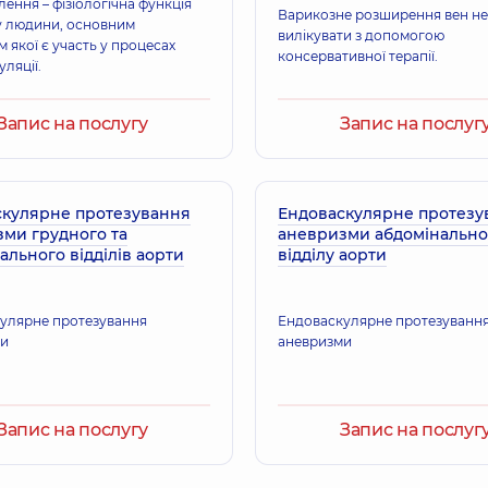
ення – фізіологічна функція
Варикозне розширення вен н
у людини, основним
вилікувати з допомогою
 якої є участь у процесах
консервативної терапії.
ляції.
Запис на послугу
Запис на послуг
скулярне протезування
Ендоваскулярне протезу
ми грудного та
аневризми абдомінально
ального відділів аорти
відділу аорти
улярне протезування
Ендоваскулярне протезуванн
ми
аневризми
Запис на послугу
Запис на послуг