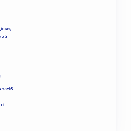
івки;
вний
я
 засіб
ті