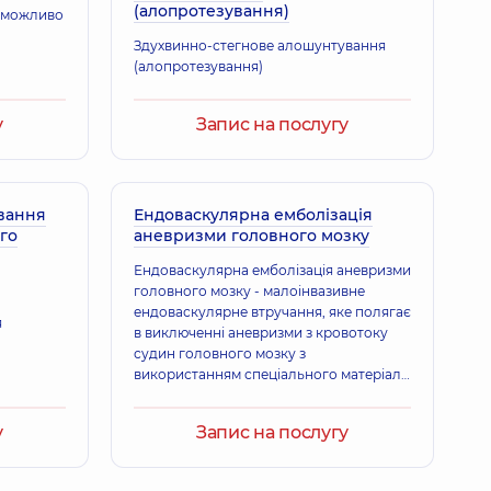
(алопротезування)
еможливо
Здухвинно-стегнове алошунтування
(алопротезування)
у
Запис на послугу
вання
Ендоваскулярна емболізація
го
аневризми головного мозку
Ендоваскулярна емболізація аневризми
головного мозку - малоінвазивне
ендоваскулярне втручання, яке полягає
я
в виключенні аневризми з кровотоку
судин головного мозку з
використанням спеціального матеріалу
(відокремлюючі мікроспіралі, стенти
або балони);
у
Запис на послугу