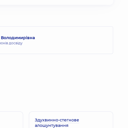
а Володимирівна
років досвіду
Здухвинно-стегнове
алошунтування