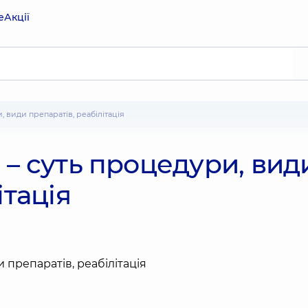
е
Акції
, види препаратів, реабілітація
 – суть процедури, вид
ітація