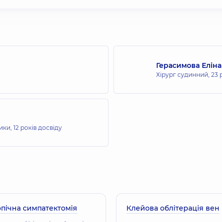
Герасимова Елін
Хірург судинний,
23 
тики,
12 років досвіду
пічна симпатектомія
Клейова облітерація вен