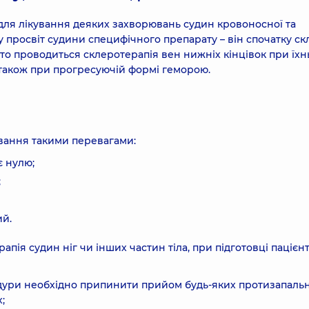
 для лікування деяких захворювань судин кровоносної та
 у просвіт судини специфічного препарату – він спочатку с
сто проводиться склеротерапія вен нижніх кінцівок при їх
також при прогресуючій формі геморою.
ування такими перевагами:
є нулю;
;
ий.
пія судин ніг чи інших частин тіла, при підготовці пацієн
едури необхідно припинити прийом будь-яких протизапаль
;