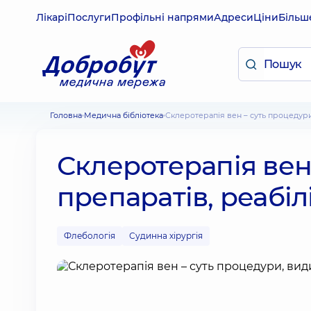
Лікарі
Послуги
Профільні напрями
Адреси
Ціни
Більш
Головна
Медична бібліотека
Склеротерапія вен – суть процедури
Склеротерапія вен
препаратів, реабіл
Флебологія
Судинна хірургія