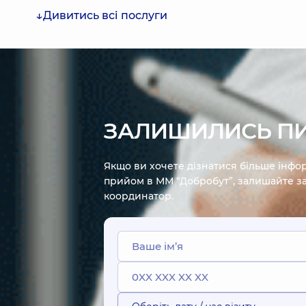
Дивитись всі послуги
ЗАЛИШИЛИСЬ П
Якщо ви хочете дізнатися більше інфор
прийом в ММ “Добробут”, залишайте за
координатор.