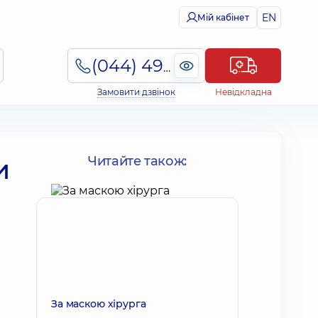
EN
Мій кабінет
(044) 495-2-888
Замовити дзвінок
Невідкладна
и
Читайте також:
За маскою хірурга