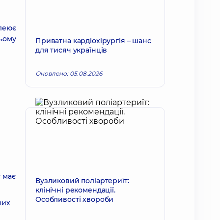
клеює
ньому
Приватна кардіохірургія – шанс
для тисяч українців
Оновлено: 05.08.2026
т має
Вузликовий поліартериїт:
клінічні рекомендації.
Особливості хвороби
них