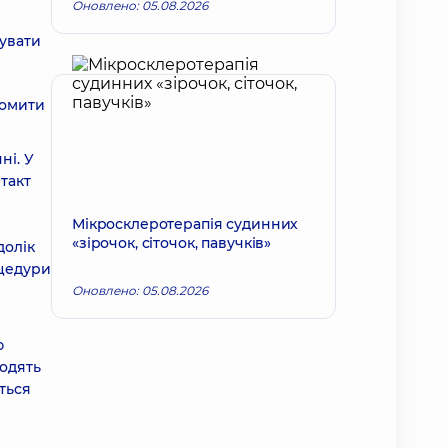
Оновлено: 05.08.2026
зувати
домити
ні. У
такт
Мікросклеротерапія судинних
«зірочок, сіточок, павучків»
долік
оцедури
Оновлено: 05.08.2026
ю
водять
ться