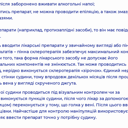
 після заборонено вживати алкогольні напої;
дитись препарат, не можна проводити епіляцію, а також зма
азями.
арати (наприклад, протизаплідні засоби), то він має пові
.
вводити лікарські препарати у звичайному вигляді або пін
ьтатів – пінна склеротерапія забезпечує максимальний кон
 того, така форма лікарського засобу не допускає його
увальних компонентів не змінюється. Так може проводитись
, нерідко виконується склеротерапія «зірочок». Єдиний не
и стінки судини, тому впродовж декількох місяців після пр
ь вена у вигляді скрученого джгута.
ої судини проводиться під візуальним контролем чи за
виконується пункція судини, після чого лікар за допомого
цом) переконується у тому, що голка у вені. Після цього в
цівки. Найчастіше для контролю маніпуляцій використовує
яє ввести препарат точно у потрібну судину.