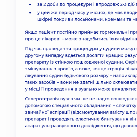
за 2 доби до процедури і впродовж 2-3 діб
у цей же період часу у місцях, де має вво
шкірні покриви лосьйонами, кремами та м
Якщо пацієнт постійно приймає гормональні преп
про це лікареві – може знадобитись їхня відміна
Під час проведення процедури у судини можуть 
другому випадку вдається досягти кращих резул
препарату із стінкою пошкодженої судини. Окрім
змішування з кров’ю, а отже, концентрація лік
лікування судин будь-якого розміру – наприклад
таких засобів – вони не здатні щільно склеюват
у місці її проведення візуально може виявлятис
Склеротерапія вузла чи ще не надто пошкоджен
допомогою спеціального обладнання – спочатку 
звичайної аспірації (відсмоктування вмісту шпри
препарат і проводять еластичне бинтування кін
апарат ультразвукового дослідження, що дозвол