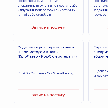
Поперекова симпатектомія - це
Потовиділ
оперативне втручання по перетину або
організм
кліпування поперекових симпатичних
завданням
гангліїв або стовбурів.
терморегу
Запис на послугу
Видалення розширених судин
Ендова
шкіри методом КЛаКС
аневриз
(КріоЛазер - КріоСклеротерапія)
абдомін
Ендоваск
(CLaCS - CrioLaser - CrioSclerotherapy)
аневриз
Запис на послугу