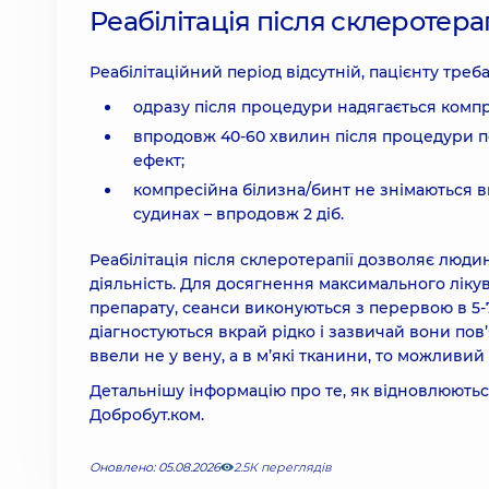
Реабілітація після склеротерап
Реабілітаційний період відсутній, пацієнту тре
одразу після процедури надягається компр
впродовж 40-60 хвилин після процедури п
ефект;
компресійна білизна/бинт не знімаються в
судинах – впродовж 2 діб.
Реабілітація після склеротерапії дозволяє люди
діяльність. Для досягнення максимального ліку
препарату, сеанси виконуються з перервою в 5-7
діагностуються вкрай рідко і зазвичай вони пов
ввели не у вену, а в м’які тканини, то можливий
Детальнішу інформацію про те, як відновлюютьс
Добробут.ком.
Оновлено: 05.08.2026
2.5К переглядів