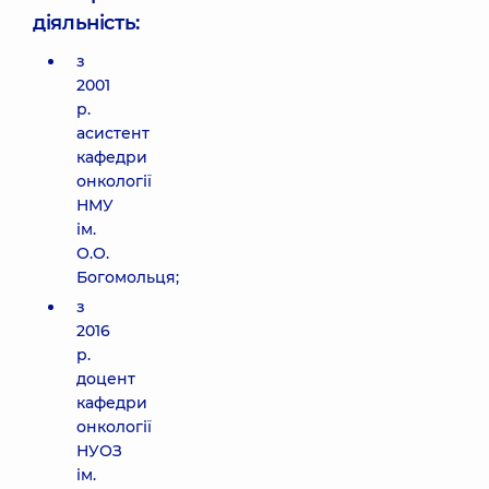
діяльність:
з
2001
р.
асистент
кафедри
онкології
НМУ
ім.
О.О.
Богомольця;
з
2016
р.
доцент
кафедри
онкології
НУОЗ
ім.