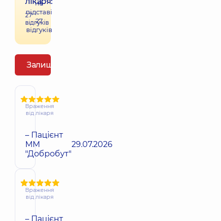
лікаря:
на
підставі
27
27
відгуків
відгуків
Залишити відгук
Враження
від лікаря
– Пацієнт
ММ
29.07.2026
"Добробут"
Враження
від лікаря
– Пацієнт