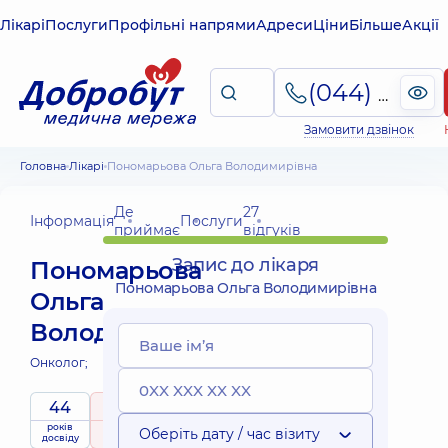
Лікарі
Послуги
Профільні напрями
Адреси
Ціни
Більше
Акції
(044) 495-2-888
Замовити дзвінок
Головна
Лікарі
Пономарьова Ольга Володимирівна
Де
27
Інформація
Послуги
приймає
відгуків
Запис до лікаря
Пономарьова
Пономарьова Ольга Володимирівна
Ольга
Володимирівна
Онколог;
44
5
/ 5
років
рейтинг
на підставі
Оберіть дату / час візиту
досвіду
27 відгуків