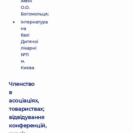
імені
О.О.
Богомольця;
інтернатура
на
базі
Дитячої
лікарні
№11
м.
Києва
Членство
в
асоціаціях,
товариствах;
відвідування
конференцій,