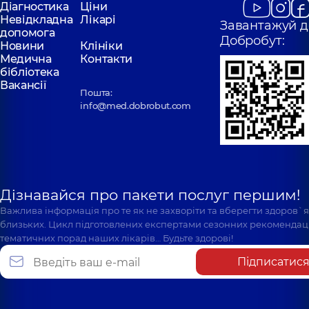
Діагностика
Ціни
Невідкладна
Лікарі
Завантажуй д
допомога
Добробут:
Новини
Клініки
Медична
Контакти
бібліотека
Вакансії
Пошта:
info@med.dobrobut.com
Дізнавайся про пакети послуг першим!
Важлива інформація про те як не захворіти та вберегти здоров`
близьких. Цикл підготовлених експертами сезонних рекомендаці
тематичних порад наших лікарів… Будьте здорові!
Підписатис