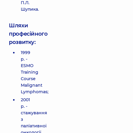
П.Л.
Шупика.
Шляхи
професійного
розвитку:
1999
р. -
ESMO
Training
Course
Malignant
Lymphomas;
2001
р. -
стажування
з
паліативної
онкології