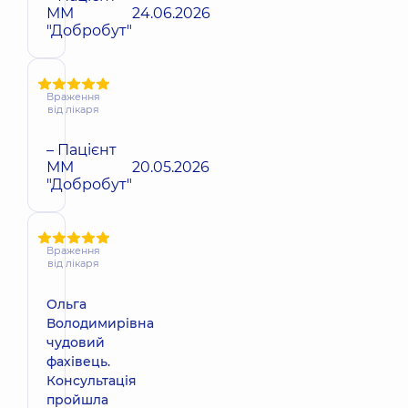
ММ
24.06.2026
"Добробут"
Враження
від лікаря
– Пацієнт
ММ
20.05.2026
"Добробут"
Враження
від лікаря
Ольга
Володимирівна
чудовий
фахівець.
Консультація
пройшла