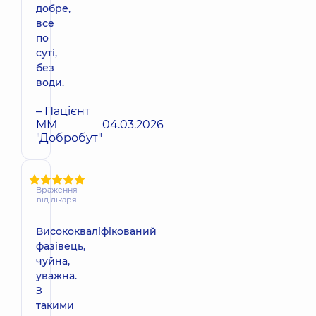
добре,
все
по
суті,
без
води.
– Пацієнт
ММ
04.03.2026
"Добробут"
Враження
від лікаря
Висококваліфікований
фазівець,
чуйна,
уважна.
З
такими