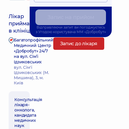
Лікар
Запис на прийом
приймає
Відправляючи запит ви погоджуєтесь
в клініці
з
Угодою користувача
ММ «Добробут»
Багатопрофільний
Запис до лікаря
Медичний Центр
«Добробут» 24/7
на вул. Сім’ї
Ідзиковських
вул. Сім'ї
Ідзиковських (М.
Мишина), 3, м.
Київ
Консультація
лікаря-
онколога,
кандидата
медичних
наук