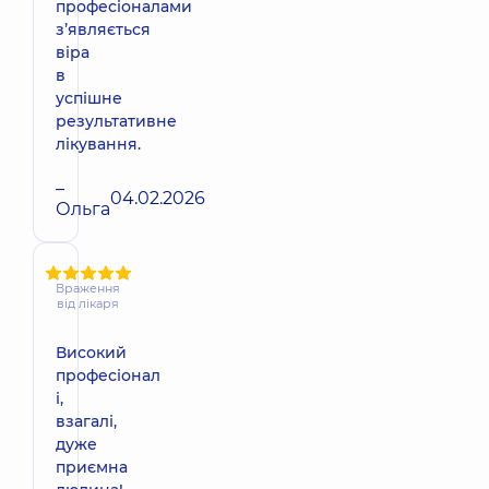
професіоналами
зʼявляється
віра
в
успішне
результативне
лікування.
–
04.02.2026
Ольга
Враження
від лікаря
Високий
професіонал
і,
взагалі,
дуже
приємна