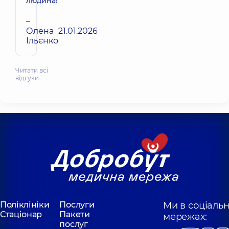
людина!
–
Олена
21.01.2026
Ільєнко
Читати всі
відгуки…
Поліклініки
Послуги
Ми в соціаль
Стаціонар
Пакети
мережах:
послуг