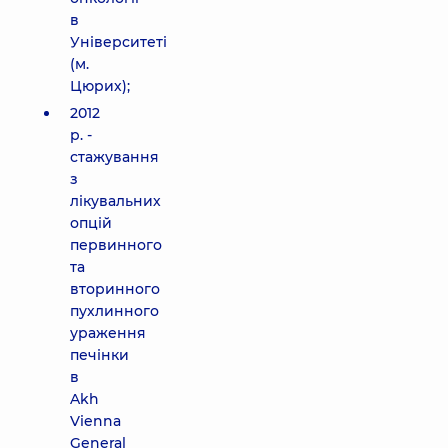
в
Університеті
(м.
Цюрих);
2012
р. -
стажування
з
лікувальних
опцій
первинного
та
вторинного
пухлинного
ураження
печінки
в
Akh
Vienna
General