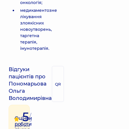
онкологія;
медикаментозне
лікування
злоякісних
новоутворень,
таргетна
терапія,
імунотерапія.
Відгуки
пацієнтів про
Пономарьова
QR
Ольга
Володимирівна
5
/
Оцінки
5
роботи
рейтинг