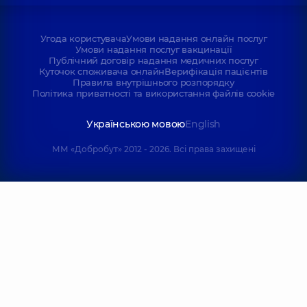
Угода користувача
Умови надання онлайн послуг
Умови надання послуг вакцинації
Публічний договір надання медичних послуг
Куточок споживача онлайн
Верифікація пацієнтів
Правила внутрішнього розпорядку
Політика приватності та використання файлів cookie
Українською мовою
English
ММ «Добробут» 2012 - 2026. Всі права захищені