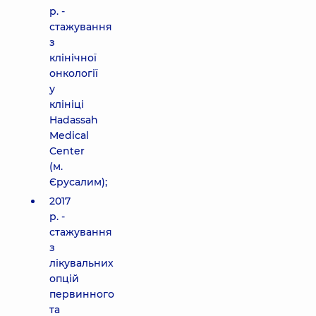
р. -
стажування
з
клінічної
онкології
у
клініці
Hadassah
Medical
Center
(м.
Єрусалим);
2017
р. -
стажування
з
лікувальних
опцій
первинного
та