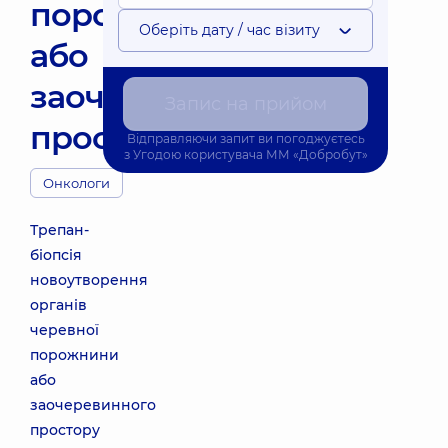
порожнини
Оберіть дату / час візиту
або
заочеревинного
Запис на прийом
простору
Відправляючи запит ви погоджуєтесь
з
Угодою користувача
ММ «Добробут»
Онкологи
Трепан-
біопсія
новоутворення
органів
черевної
порожнини
або
заочеревинного
простору