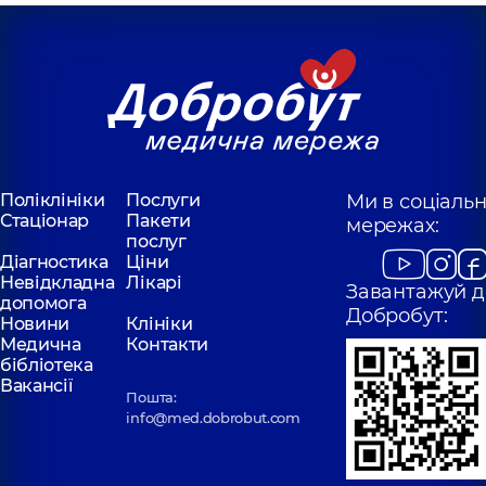
Хірург; Онколог;
Хірург; Хірург-
Хірург-онколог,
38
онколог,
6 років
років досвіду
досвіду
Войтко
Линник Сергій
Володимир
Вікторович
Олександрович
Хірург; Хірург-
онколог,
6 років
Хірург
досвіду
торакальний,
Поліклініки
Послуги
Ми в соціаль
Стаціонар
Пакети
мережах:
послуг
Діагностика
Ціни
Невідкладна
Лікарі
Завантажуй д
допомога
Добробут:
Новини
Клініки
Медична
Контакти
бібліотека
Вакансії
Пошта:
info@med.dobrobut.com