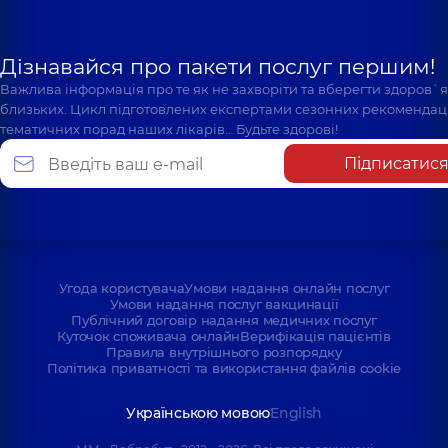
Дізнавайся про пакети послуг першим!
Важлива інформація про те як не захворіти та вберегти здоров`
близьких. Цикл підготовлених експертами сезонних рекомендаці
тематичних порад наших лікарів… Будьте здорові!
Підписатис
Угода користувача
Умови надання онлайн послуг
Умови надання послуг вакцинації
Публічний договір надання медичних послуг
Куточок споживача онлайн
Верифікація пацієнтів
Правила внутрішнього розпорядку
Політика приватності та використання файлів cookie
Українською мовою
English