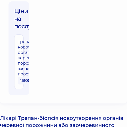
Ціни
на
послуги:
Трепан-біопсія
новоутворення
органів
черевної
порожнини чи
заочеревинного
простору
15100 грн
Лікарі Трепан-біопсія новоутворення органів
черевної порожнини або заочеревинного