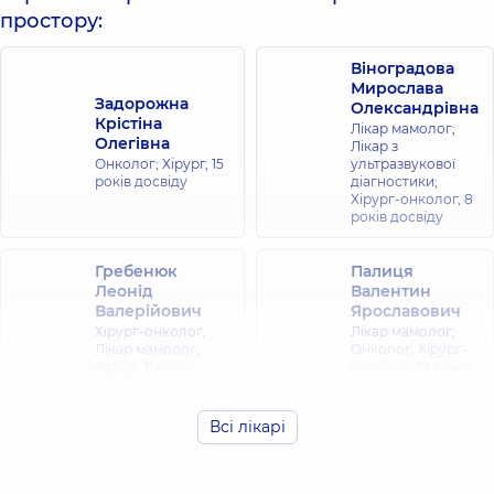
простору:
Віноградова
Мирослава
Задорожна
Олександрівна
Крістіна
Лікар мамолог;
Олегівна
Лікар з
Онколог; Хірург,
15
ультразвукової
років досвіду
діагностики;
Хірург-онколог,
8
років досвіду
Гребенюк
Палиця
Леонід
Валентин
Валерійович
Ярославович
Хірург-онколог;
Лікар мамолог;
Лікар мамолог;
Онколог; Хірург-
Хірург,
11 років
онколог,
24 років
досвіду
досвіду
Всі лікарі
Пепенін
Демко
Олексій
Владислав
Володимирович
Михайлович