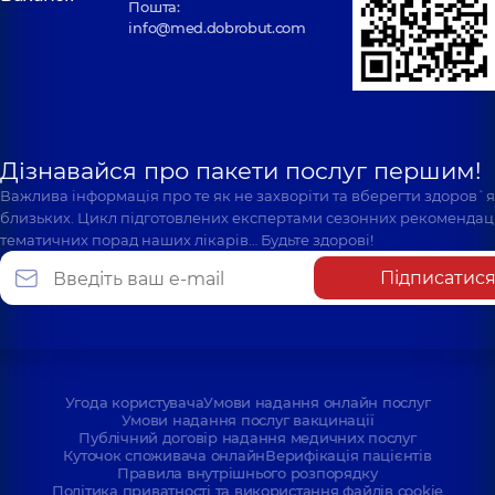
Пошта:
info@med.dobrobut.com
Дізнавайся про пакети послуг першим!
Важлива інформація про те як не захворіти та вберегти здоров`
близьких. Цикл підготовлених експертами сезонних рекомендаці
тематичних порад наших лікарів… Будьте здорові!
Підписатис
Угода користувача
Умови надання онлайн послуг
Умови надання послуг вакцинації
Публічний договір надання медичних послуг
Куточок споживача онлайн
Верифікація пацієнтів
Правила внутрішнього розпорядку
Політика приватності та використання файлів cookie