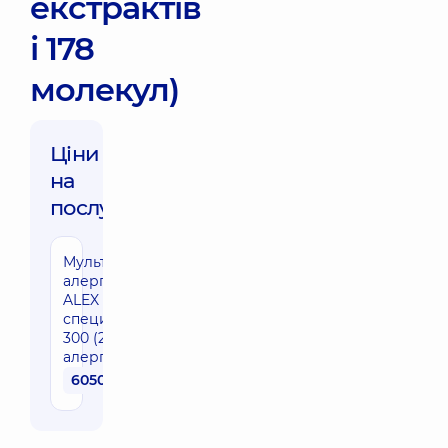
екстрактів
і 178
молекул)
Ціни
на
послуги:
Мультикомпонентна
алергодіагностика
ALEX 3 (Заг. IgE +
специфічний IgE до
300 (299+CCD)
алергенів)
6050 грн