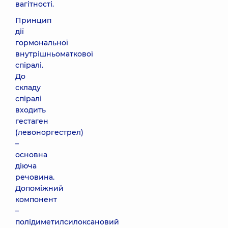
вагітності.
Принцип
дії
гормональної
внутрішньоматкової
спіралі.
До
складу
спіралі
входить
гестаген
(левоноргестрел)
–
основна
діюча
речовина.
Допоміжний
компонент
–
полідиметилсилоксановий