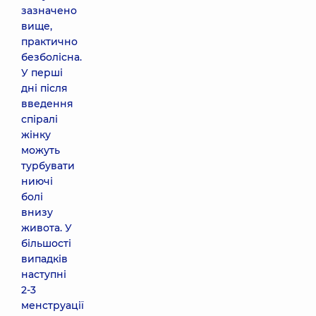
зазначено
вище,
практично
безболісна.
У перші
дні після
введення
спіралі
жінку
можуть
турбувати
ниючі
болі
внизу
живота. У
більшості
випадків
наступні
2-3
менструації