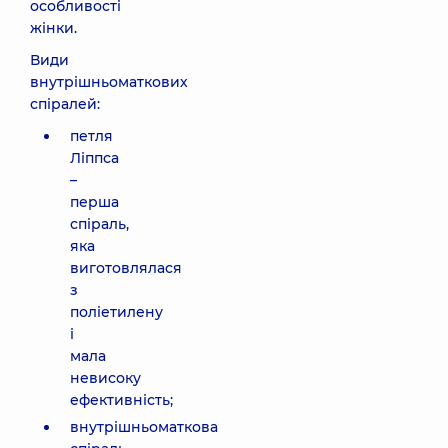
особливості
жінки.
Види
внутрішньоматкових
спіралей:
петля
Ліппса
–
перша
спіраль,
яка
виготовлялася
з
поліетилену
і
мала
невисоку
ефективність;
внутрішньоматкова