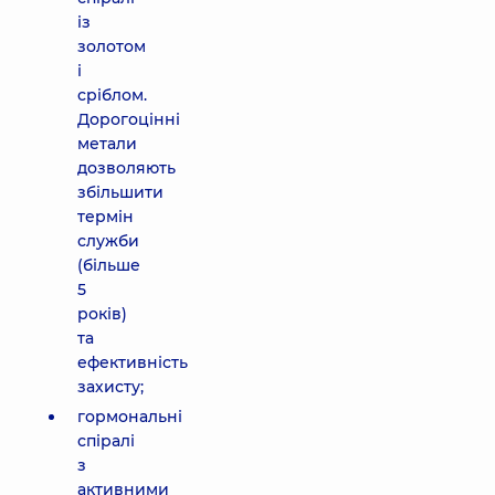
із
золотом
і
сріблом.
Дорогоцінні
метали
дозволяють
збільшити
термін
служби
(більше
5
років)
та
ефективність
захисту;
гормональні
спіралі
з
активними