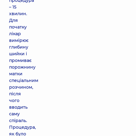
процедура
– 15
хвилин.
Для
початку
лікар
вимірює
глибину
шийки і
промиває
порожнину
матки
спеціальним
розчином,
після
чого
вводить
саму
спіраль.
Процедура,
як було