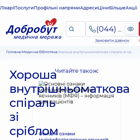
Лікарі
Послуги
Профільні напрями
Адреси
Ціни
Більше
Акції
(044) 495-2-888
Замовити дзвінок
Головна
Медична бібліотека
Хороша внутрішньоматкова спіраль зі сріблом – ефективність та безпека
Хороша
Читайте також:
внутрішньоматкова
спіраль
зі
сріблом
Основні ознаки
мультифолікулярних яєчників