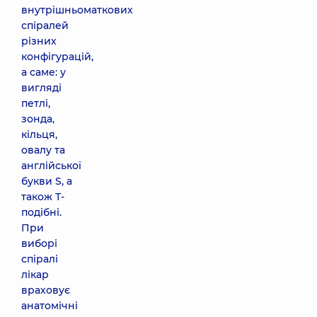
внутрішньоматкових
спіралей
різних
конфігурацій,
а саме: у
вигляді
петлі,
зонда,
кільця,
овалу та
англійської
букви S, а
також Т-
подібні.
При
виборі
спіралі
лікар
враховує
анатомічні