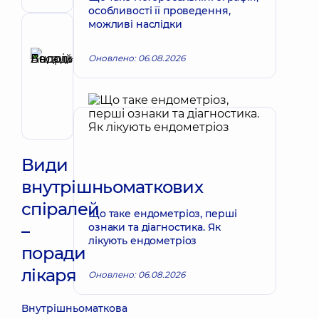
Лікар
особливості її проведення,
з
можливі наслідки
ультразвукової
Рецензент
діагностики
Басацький
Оновлено: 06.08.2026
Андрій
Запис до лікаря
Володимирович
Хірург
ендоваскулярний
Види
внутрішньоматкових
спіралей
Що таке ендометріоз, перші
–
ознаки та діагностика. Як
лікують ендометріоз
поради
лікаря
Оновлено: 06.08.2026
Внутрішньоматкова