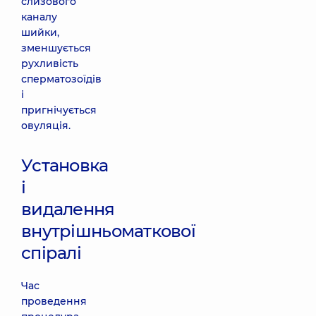
слизового
каналу
шийки,
зменшується
рухливість
сперматозоїдів
і
пригнічується
овуляція.
Установка
і
видалення
внутрішньоматкової
спіралі
Час
проведення