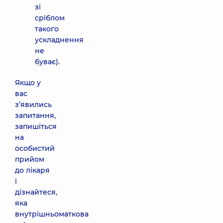
зі
сріблом
такого
ускладнення
не
буває).
Якщо у
вас
з’явились
запитання,
запишіться
на
особистий
прийом
до лікаря
і
дізнайтеся,
яка
внутрішньоматкова