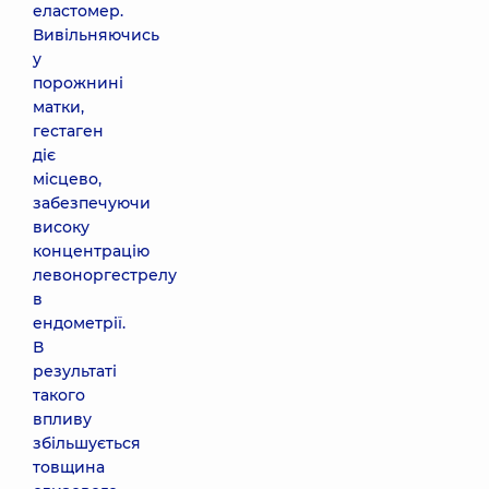
еластомер.
Вивільняючись
у
порожнині
матки,
гестаген
діє
місцево,
забезпечуючи
високу
концентрацію
левоноргестрелу
в
ендометрії.
В
результаті
такого
впливу
збільшується
товщина