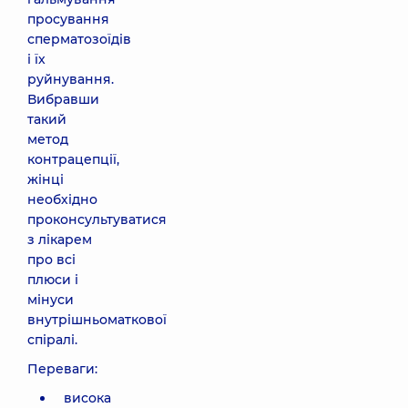
просування
сперматозоїдів
і їх
руйнування.
Вибравши
такий
метод
контрацепції,
жінці
необхідно
проконсультуватися
з лікарем
про всі
плюси і
мінуси
внутрішньоматкової
спіралі.
Переваги:
висока