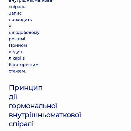
внутрішньоматкова
спіраль.
Запис
проходить
у
цілодобовому
режимі.
Прийом
ведуть
лікарі з
багаторічним
стажем.
Принцип
дії
гормональної
внутрішньоматкової
спіралі