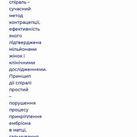
спіраль –
сучасний
метод
контрацепції,
ефективність
якого
підтверджена
мільйонами
жінок і
клінічними
дослідженнями.
Принцип
дії спіралі
простий
–
порушення
процесу
прикріплення
ембріона
в матці,
гальмування