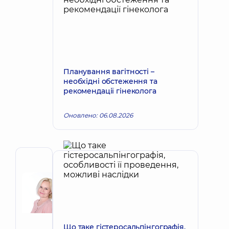
Планування вагітності –
необхідні обстеження та
рекомендації гінеколога
Оновлено: 06.08.2026
Автор
Корх
Наталія
Запис до лікаря
Вікторівна
Акушер-
гінеколог;
Що таке гістеросальпінгографія,