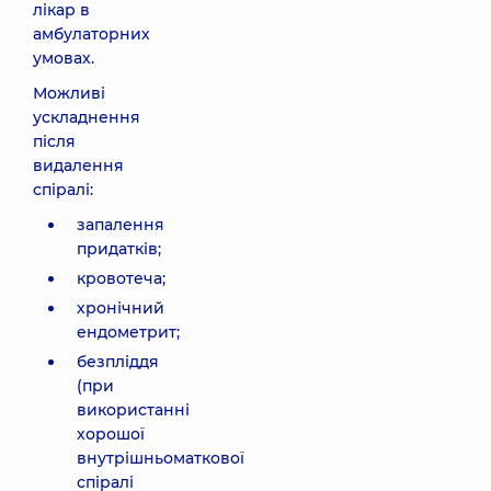
лікар в
амбулаторних
умовах.
Можливі
ускладнення
після
видалення
спіралі:
запалення
придатків;
кровотеча;
хронічний
ендометрит;
безпліддя
(при
використанні
хорошої
внутрішньоматкової
спіралі