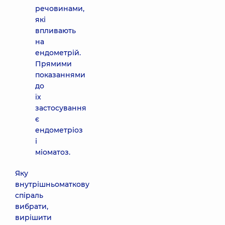
речовинами,
які
впливають
на
ендометрій.
Прямими
показаннями
до
їх
застосування
є
ендометріоз
і
міоматоз.
Яку
внутрішньоматкову
спіраль
вибрати,
вирішити