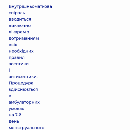
Внутрішньоматкова
спіраль
вводиться
виключно
лікарем з
дотриманням
всіх
необхідних
правил
асептики
і
антисептики.
Процедура
здійснюється
в
амбулаторних
умовах
на 7-й
день
менструального