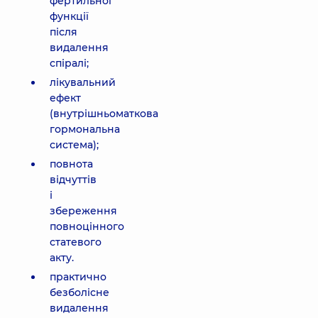
фертильної
функції
після
видалення
спіралі;
лікувальний
ефект
(внутрішньоматкова
гормональна
система);
повнота
відчуттів
і
збереження
повноцінного
статевого
акту.
практично
безболісне
видалення