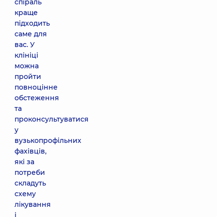
спіраль
краще
підходить
саме для
вас. У
клініці
можна
пройти
повноцінне
обстеження
та
проконсультуватися
у
вузькопрофільних
фахівців,
які за
потреби
складуть
схему
лікування
і