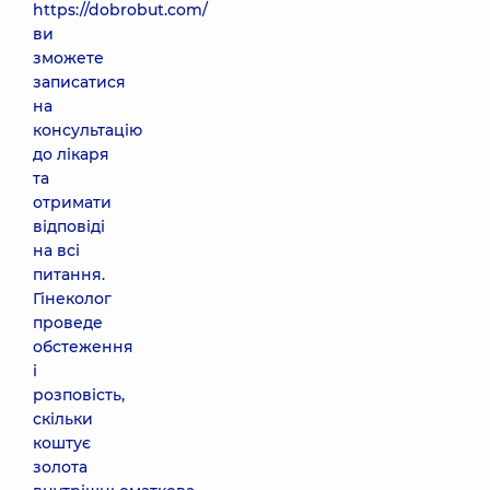
https://dobrobut.com/
ви
зможете
записатися
на
консультацію
до лікаря
та
отримати
відповіді
на всі
питання.
Гінеколог
проведе
обстеження
і
розповість,
скільки
коштує
золота