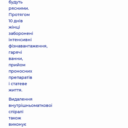
будуть
рясними.
Протягом
10 днів
жінці
заборонені
інтенсивні
фізнавантаження,
гарячі
ванни,
прийом
проносних
препаратів
і статеве
життя.
Видалення
внутрішньоматкової
спіралі
також
виконує