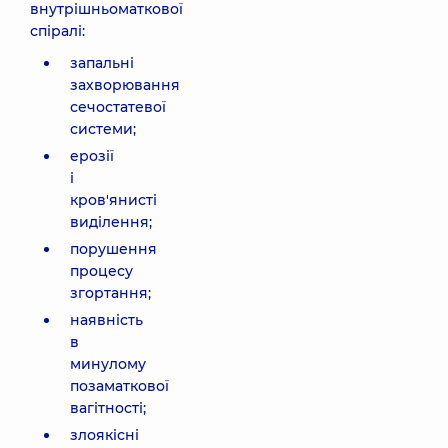
внутрішньоматкової
спіралі:
запальні
захворювання
сечостатевої
системи;
ерозії
і
кров'янисті
виділення;
порушення
процесу
згортання;
наявність
в
минулому
позаматкової
вагітності;
злоякісні