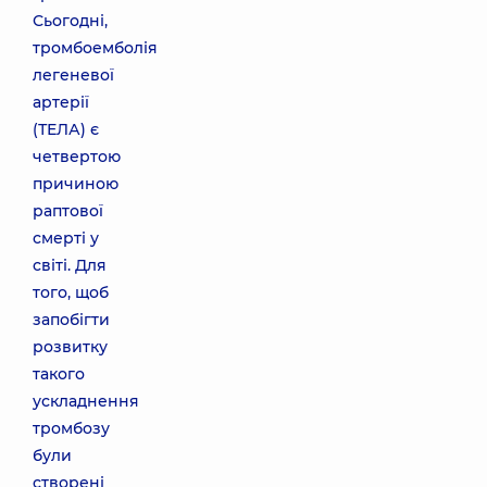
Сьогодні,
тромбоемболія
легеневої
артерії
(ТЕЛА) є
четвертою
причиною
раптової
смерті у
світі. Для
того, щоб
запобігти
розвитку
такого
ускладнення
тромбозу
були
створені