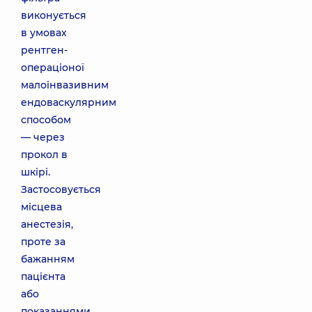
виконується
в умовах
рентген-
операціоної
малоінвазивним
ендоваскулярним
способом
— через
прокол в
шкірі.
Застосовується
місцева
анестезія,
проте за
бажанням
пацієнта
або
показаннями