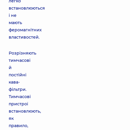
легко
встановлюються
і не
мають
феромагнітних
властивостей.
Розрізняють
тимчасові
й
постійні
кава-
фільтри.
Тимчасові
пристрої
встановлюють,
як
правило,