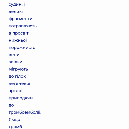
судин, і
великі
фрагменти
потрапляють
в просвіт
нижньої
порожнистої
вени,
звідки
мігрують
до гілок
легеневої
артерії,
приводячи
до
тромбоемболії.
Якщо
тромб