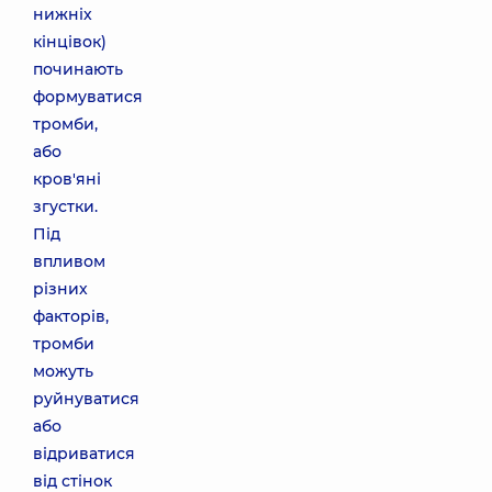
нижніх
кінцівок)
починають
формуватися
тромби,
або
кров'яні
згустки.
Під
впливом
різних
факторів,
тромби
можуть
руйнуватися
або
відриватися
від стінок