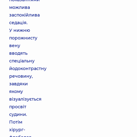
можлива
заспокійлива
седація.
У нижню
порожнисту
вену
вводять
спеціальну
йодоконтрастну
речовину,
завдяки
якому
візуалізується
просвіт
судини.
Потім
хірург-