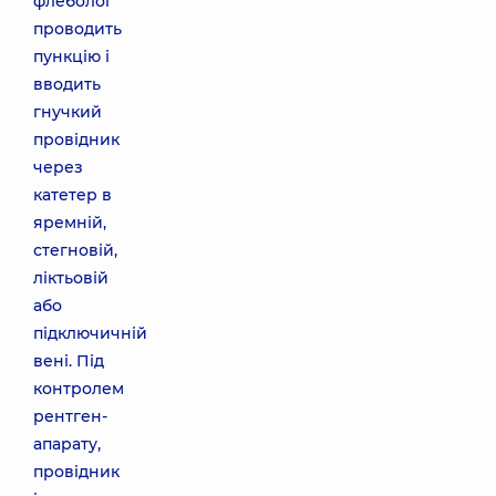
флеболог
проводить
пункцію і
вводить
гнучкий
провідник
через
катетер в
яремній,
стегновій,
ліктьовій
або
підключичній
вені. Під
контролем
рентген-
апарату,
провідник