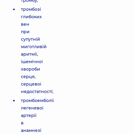
тромбу;
тромбозі
глибоких
вен
при
супутній
миготливій
аритмії,
ішемічної
хвороби
серця,
серцевої
недостатності;
тромбоемболії
легеневої
артерії
в
анамнезі