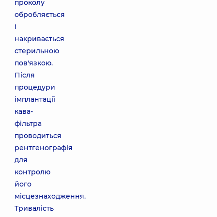
проколу
обробляється
і
накривається
стерильною
пов'язкою.
Після
процедури
імплантації
кава-
фільтра
проводиться
рентгенографія
для
контролю
його
місцезнаходження.
Тривалість