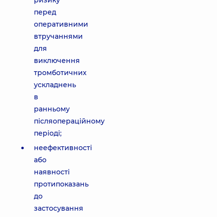
ризику
перед
оперативними
втручаннями
для
виключення
тромботичних
ускладнень
в
ранньому
післяопераційному
періоді;
неефективності
або
наявності
протипоказань
до
застосування