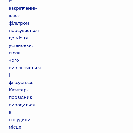
із
закріпленим
кава-
фільтром
просувається
до місця
установки,
після
чого
вивільняється
і
фіксується.
Катетер-
провідник
виводиться
з
посудини,
місце