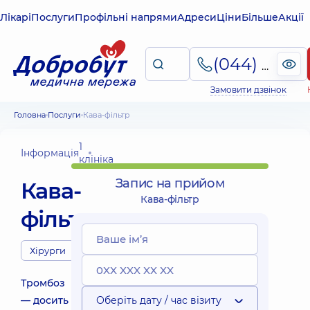
Лікарі
Послуги
Профільні напрями
Адреси
Ціни
Більше
Акції
(044) 495-2-888
Замовити дзвінок
Головна
Послуги
Кава-фільтр
1
Інформація
клініка
Запис на прийом
Кава-
Кава-фільтр
фільтр
Хірурги
Тромбоз
— досить
Оберіть дату / час візиту