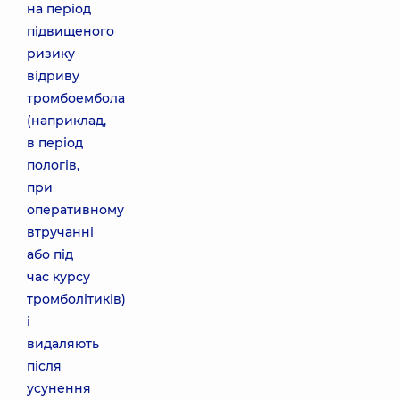
на період
підвищеного
ризику
відриву
тромбоембола
(наприклад,
в період
пологів,
при
оперативному
втручанні
або під
час курсу
тромболітиків)
і
видаляють
після
усунення