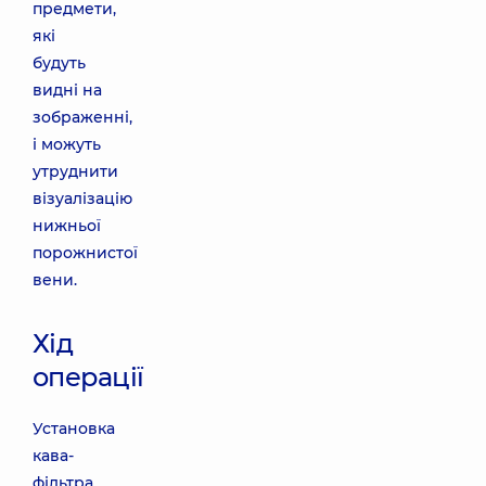
предмети,
які
будуть
видні на
зображенні,
і можуть
утруднити
візуалізацію
нижньої
порожнистої
вени.
Хід
операції
Установка
кава-
фільтра