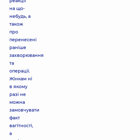
реакції
на що-
небудь, а
також
про
перенесені
раніше
захворювання
та
операції.
Жінкам ні
в якому
разі не
можна
замовчувати
факт
вагітності,
а