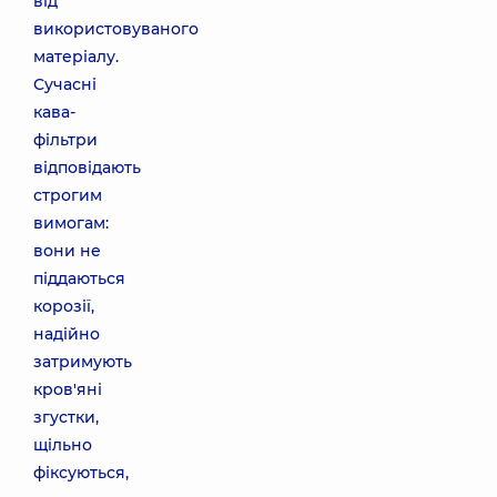
від
використовуваного
матеріалу.
Сучасні
кава-
фільтри
відповідають
строгим
вимогам:
вони не
піддаються
корозії,
надійно
затримують
кров'яні
згустки,
щільно
фіксуються,