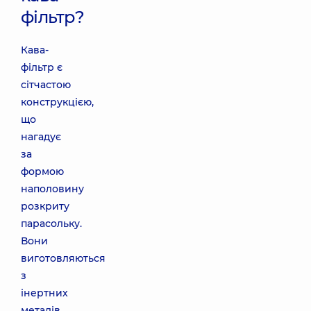
фільтр?
Кава-
фільтр є
сітчастою
конструкцією,
що
нагадує
за
формою
наполовину
розкриту
парасольку.
Вони
виготовляються
з
інертних
металів,