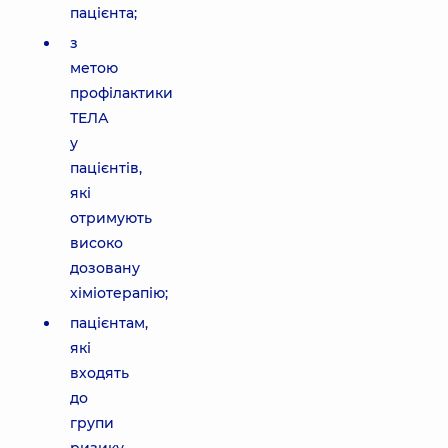
пацієнта;
з
метою
профілактики
ТЕЛА
у
пацієнтів,
які
отримують
високо
дозовану
хіміотерапію;
пацієнтам,
які
входять
до
групи