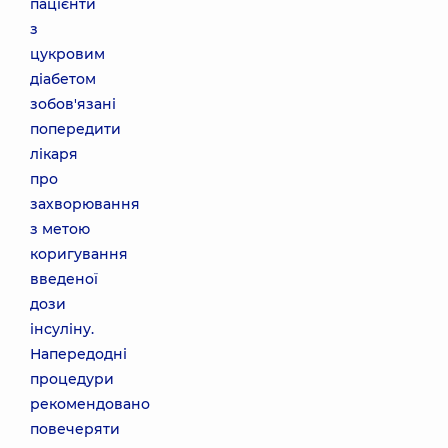
пацієнти
з
цукровим
діабетом
зобов'язані
попередити
лікаря
про
захворювання
з метою
коригування
введеної
дози
інсуліну.
Напередодні
процедури
рекомендовано
повечеряти