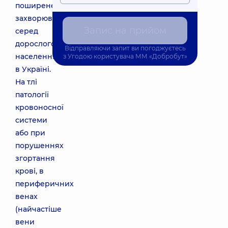
поширене
захворювання
Запис на прийом
серед
дорослого
Відправляючи запит ви погоджуєтесь
населення
з
Угодою користувача
ММ «Добробут»
в Україні.
На тлі
патології
кровоносної
системи
або при
порушеннях
згортання
крові, в
периферичних
венах
(найчастіше
вени