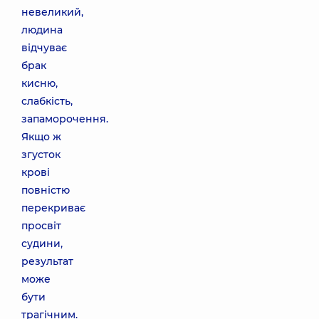
невеликий,
людина
відчуває
брак
кисню,
слабкість,
запаморочення.
Якщо ж
згусток
крові
повністю
перекриває
просвіт
судини,
результат
може
бути
трагічним.