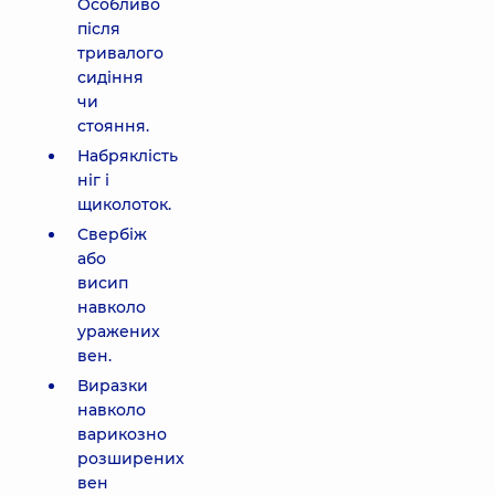
Особливо
після
тривалого
сидіння
чи
стояння.
Набряклість
ніг і
щиколоток.
Свербіж
або
висип
навколо
уражених
вен.
Виразки
навколо
варикозно
розширених
вен