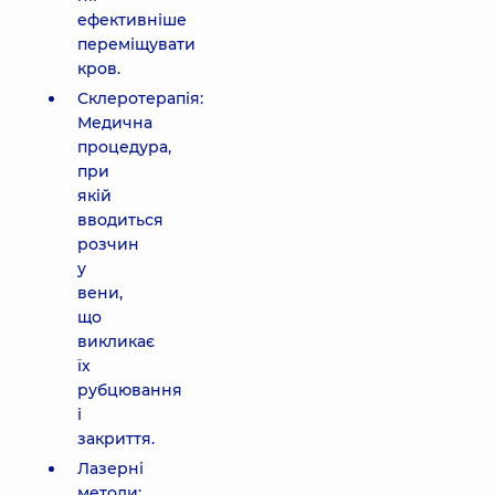
ефективніше
переміщувати
кров.
Склеротерапія:
Медична
процедура,
при
якій
вводиться
розчин
у
вени,
що
викликає
їх
рубцювання
і
закриття.
Лазерні
методи: