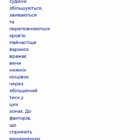
судини
збільшуються,
звиваються
та
переповнюються
кров’ю.
Найчастіше
варикоз
вражає
вени
нижніх
кінцівок
через
збільшений
тиск у
цих
зонах. До
факторів,
що
сприяють
виникненню