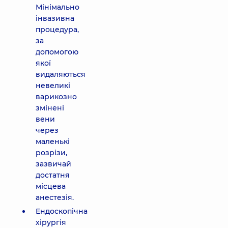
Мінімально
інвазивна
процедура,
за
допомогою
якої
видаляються
невеликі
варикозно
змінені
вени
через
маленькі
розрізи,
зазвичай
достатня
місцева
анестезія.
Ендоскопічна
хірургія