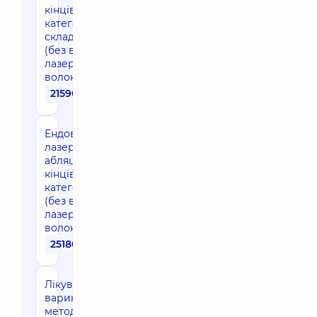
кінцівка 1
категорії
складності
(без вартості
лазерного
волокна)
21590 грн
Ендовенозна
лазерна
абляція 1
кінцівка 2
категорії
(без вартості
лазерного
волокна)
25180 грн
Лікування
варикозу
методом