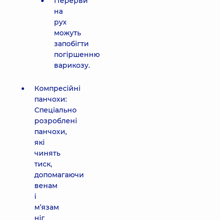
Перерви
на
рух
можуть
запобігти
погіршенню
варикозу.
Компресійні
панчохи:
Спеціально
розроблені
панчохи,
які
чинять
тиск,
допомагаючи
венам
і
м’язам
ніг