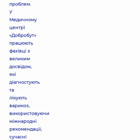
проблем.
У
Медичному
центрі
«Добробут»
працюють
фахівці з
великим
досвідом,
які
діагностують
та
лікують
варикоз,
використовуючи
міжнародні
рекомендації,
сучасні