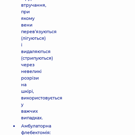
втручання,
при
якому
вени
перев’язуються
(лігуються)
і
видаляються
(стрипуються)
через
невеликі
розрізи
на
шкірі,
використовується
у
важчих
випадках.
Амбулаторна
флебектомія: