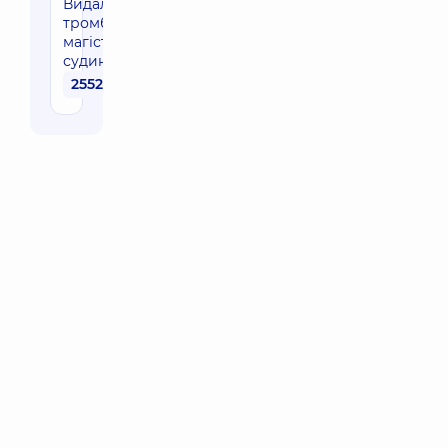
Видалення
тромбу з
магістральної
судини
25520 грн