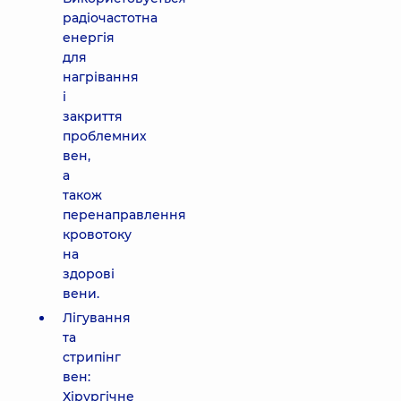
радіочастотна
енергія
для
нагрівання
і
закриття
проблемних
вен,
а
також
перенаправлення
кровотоку
на
здорові
вени.
Лігування
та
стрипінг
вен:
Хірургічне