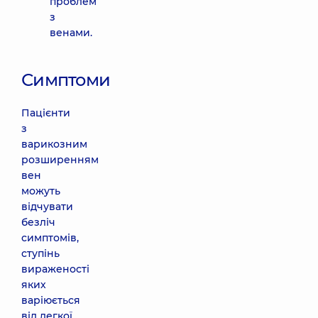
проблем
з
венами.
Симптоми
Пацієнти
з
варикозним
розширенням
вен
можуть
відчувати
безліч
симптомів,
ступінь
вираженості
яких
варіюється
від легкої