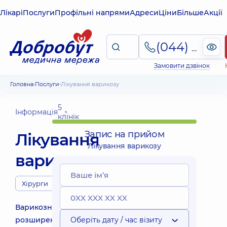
Лікарі
Послуги
Профільні напрями
Адреси
Ціни
Більше
Акції
(044) 495-2-888
Замовити дзвінок
Головна
Послуги
Лікування варикозу
5
Інформація
клінік
Запис на прийом
Лікування
Лікування варикозу
варикозу
Хірурги
Варикозне
розширення
Оберіть дату / час візиту