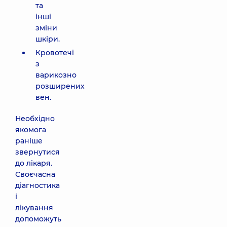
та
інші
зміни
шкіри.
Кровотечі
з
варикозно
розширених
вен.
Необхідно
якомога
раніше
звернутися
до лікаря.
Своєчасна
діагностика
і
лікування
допоможуть