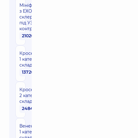
Мініфлебектомія
з ЕХО
склеротерапією
під УЗ
контролем
21020 грн
Кросектомія
1 категорії
складності
13720 грн
Кросектомія
2 категорії
складності
24840 грн
Венектомія
1 категорії
складності