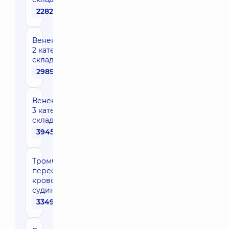
22820 грн
Венектомія
2 категорії
складності
29890 грн
Венектомія
3 категорії
складності
39450 грн
Тромбектомія
переферичної
кровоносної
судини
33490 грн