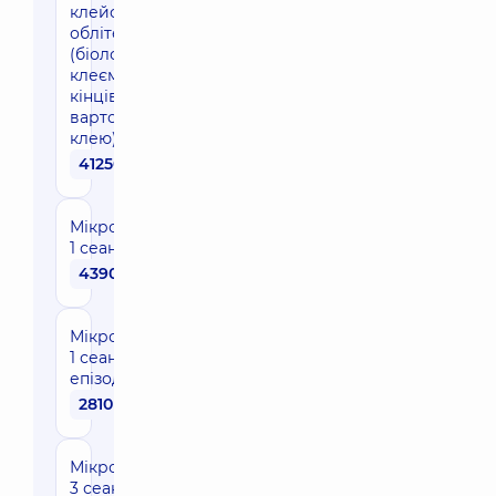
клейової
облітерації
(біологічним
клеєм) 1
кінцівку (без
вартості
клею)
41250 грн
Мікросклеротерапія
1 сеанс 1 кінцівка
4390 грн
Мікросклеротерапія
1 сеанс в межах
епізоду лікування
2810 грн
Мікросклеротерапія
3 сеанси 1 кінцівка