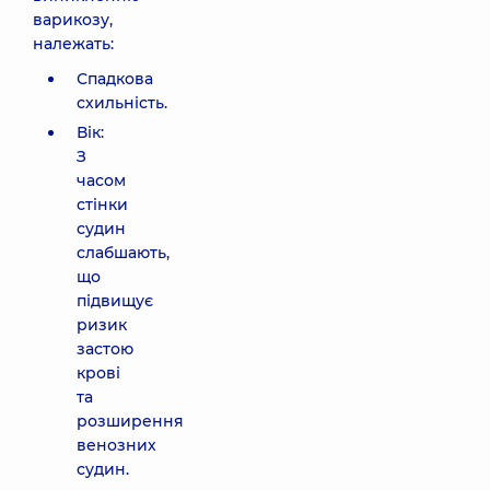
варикозу,
належать:
Спадкова
схильність.
Вік:
З
часом
стінки
судин
слабшають,
що
підвищує
ризик
застою
крові
та
розширення
венозних
судин.