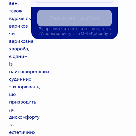
вен,
також
Запис на прийом
відоме як
варикоз
Відправляючи запит ви погоджуєтесь
чи
з
Угодою користувача
ММ «Добробут»
варикозна
хвороба,
є одним
із
найпоширеніших
судинних
захворювань,
що
призводить
до
дискомфорту
та
естетичних