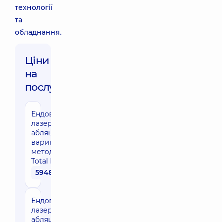
технології
та
обладнання.
Ціни
на
послуги:
Ендовенозна
лазерна
абляція
варикозу
методикою
Total EVLA
59480 грн
Ендовенозна
лазерна
абляція 1