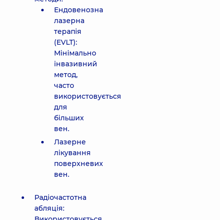
Ендовенозна
лазерна
терапія
(EVLT):
Мінімально
інвазивний
метод,
часто
використовується
для
більших
вен.
Лазерне
лікування
поверхневих
вен.
Радіочастотна
абляція:
Використовується