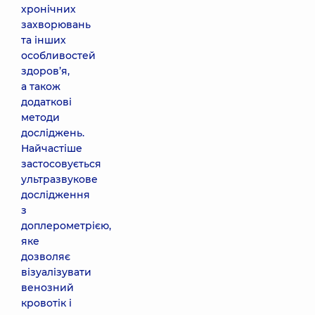
хронічних
захворювань
та інших
особливостей
здоров’я,
а також
додаткові
методи
досліджень.
Найчастіше
застосовується
ультразвукове
дослідження
з
доплерометрією,
яке
дозволяє
візуалізувати
венозний
кровотік і