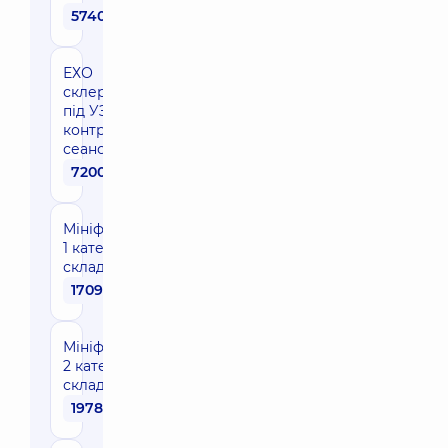
5740 грн
ЕХО
склеротерапія
під УЗ
контролем, 1
сеанс
7200 грн
Мініфлебектомія
1 категорії
складності
17090 грн
Мініфлебектомія
2 категорії
складності
19780 грн