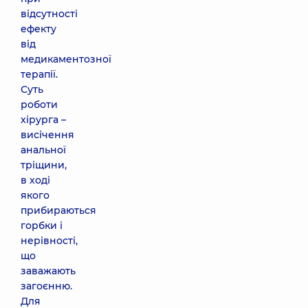
відсутності
ефекту
від
медикаментозної
терапії.
Суть
роботи
хірурга –
висічення
анальної
тріщини,
в ході
якого
прибираються
горбки і
нерівності,
що
заважають
загоєнню.
Для