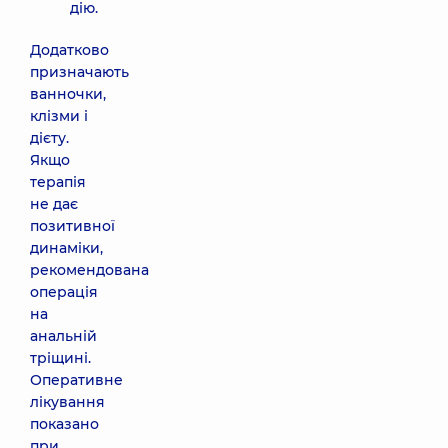
дію.
Додатково
призначають
ванночки,
клізми і
дієту.
Якщо
терапія
не дає
позитивної
динаміки,
рекомендована
операція
на
анальній
тріщині.
Оперативне
лікування
показано
при