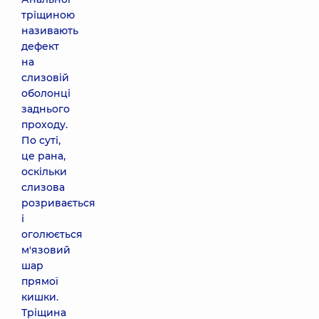
тріщиною
називають
дефект
на
слизовій
оболонці
заднього
проходу.
По суті,
це рана,
оскільки
слизова
розривається
і
оголюється
м'язовий
шар
прямої
кишки.
Тріщина