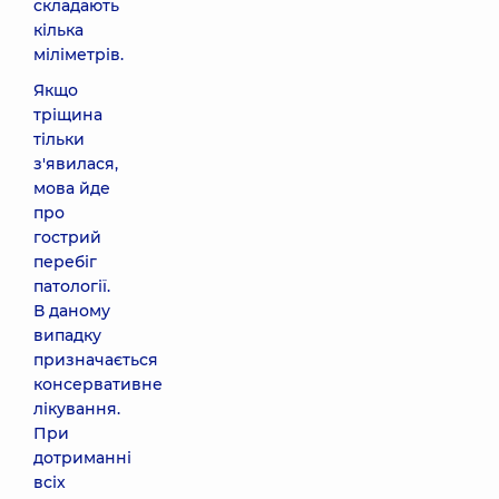
складають
кілька
міліметрів.
Якщо
тріщина
тільки
з'явилася,
мова йде
про
гострий
перебіг
патології.
В даному
випадку
призначається
консервативне
лікування.
При
дотриманні
всіх