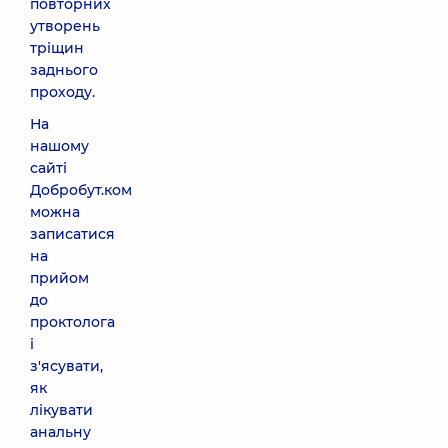
повторних
утворень
тріщин
заднього
проходу.
На
нашому
сайті
Добробут.ком
можна
записатися
на
прийом
до
проктолога
і
з'ясувати,
як
лікувати
анальну