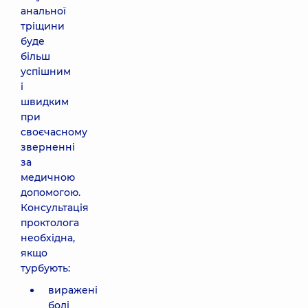
анальної
тріщини
буде
більш
успішним
і
швидким
при
своєчасному
зверненні
за
медичною
допомогою.
Консультація
проктолога
необхідна,
якщо
турбують:
виражені
болі