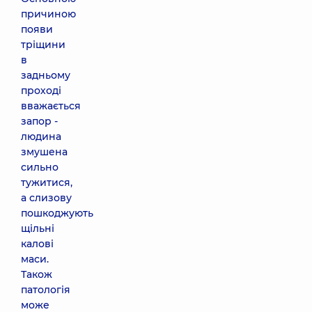
причиною
появи
тріщини
в
задньому
проході
вважається
запор -
людина
змушена
сильно
тужитися,
а слизову
пошкоджують
щільні
калові
маси.
Також
патологія
може