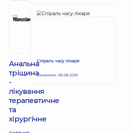
Рецензент
Щербина
Максим
Запис до лікаря
Володимирович
Хірург;
Хірург
проктолог;
Хірург
Спіраль часу лікаря
судинний
Анальна
тріщина
Оновлено: 08.08.2026
-
лікування
терапевтичне
та
хірургічне
Анальної