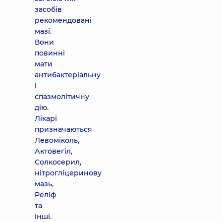
засобів
рекомендовані
мазі.
Вони
повинні
мати
антибактеріальну
і
спазмолітичну
дію.
Лікарі
призначаються
Левоміколь,
Актовегіл,
Солкосерил,
нітрогліцеринову
мазь,
Реліф
та
інші.