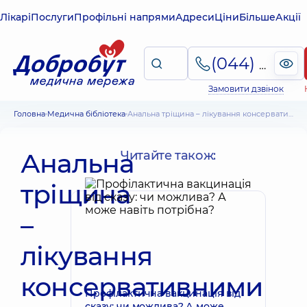
Лікарі
Послуги
Профільні напрями
Адреси
Ціни
Більше
Акції
(044) 495-2-888
Замовити дзвінок
Головна
Медична бібліотека
Анальна тріщина – лікування консервативними методами, хірургічне втручання
Анальна
Читайте також:
тріщина
–
лікування
консервативними
Профілактична вакцинація від
сказу: чи можлива? А може