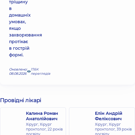
тріщину
в
домашніх
умовах,
якщо
захворювання
протікає
в гострій
формі.
Оновлено:
17.6К
08.08.2026
переглядів
Провідні лікарі
Калина Роман
Елін Андрій
Анатолійович
Феліксович
Хірург; Хірург
Хірург; Хірург
проктолог,
22 років
проктолог,
39 років
досвіду
досвіду