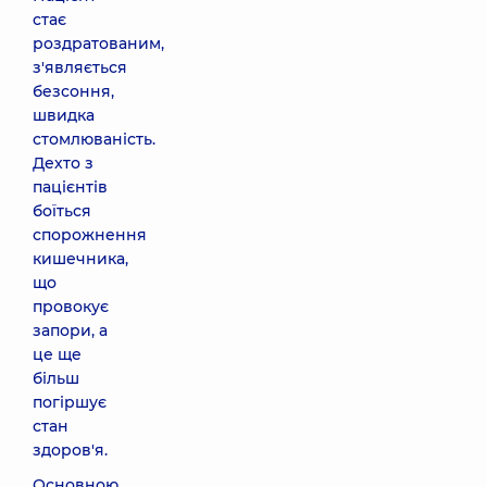
стає
роздратованим,
з'являється
безсоння,
швидка
стомлюваність.
Дехто з
пацієнтів
боїться
спорожнення
кишечника,
що
провокує
запори, а
це ще
більш
погіршує
стан
здоров'я.
Основною