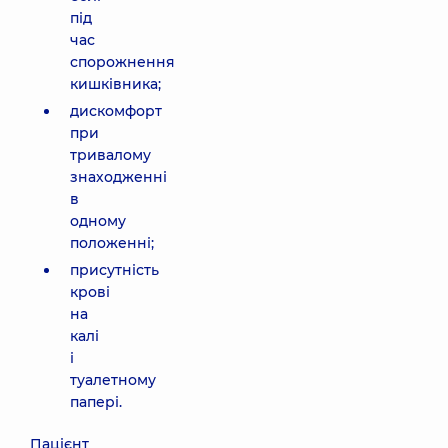
під
час
спорожнення
кишківника;
дискомфорт
при
тривалому
знаходженні
в
одному
положенні;
присутність
крові
на
калі
і
туалетному
папері.
Пацієнт