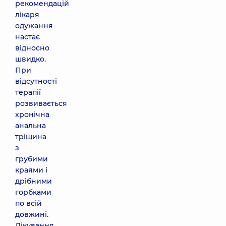
рекомендацій
лікаря
одужання
настає
відносно
швидко.
При
відсутності
терапії
розвивається
хронічна
анальна
тріщина
з
грубими
краями і
дрібними
горбками
по всій
довжині.
Лікування