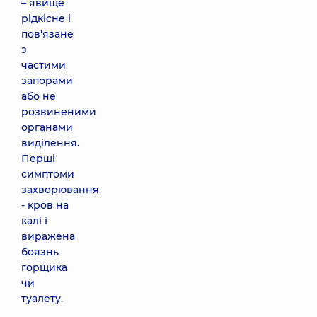
– явище
рідкісне і
пов'язане
з
частими
запорами
або не
розвиненими
органами
виділення.
Перші
симптоми
захворювання
- кров на
калі і
виражена
боязнь
горщика
чи
туалету.