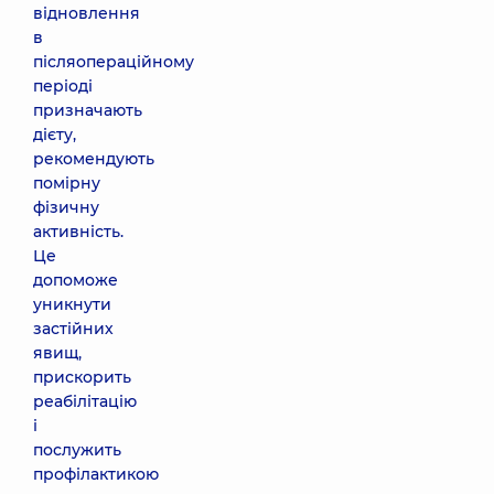
відновлення
в
післяопераційному
періоді
призначають
дієту,
рекомендують
помірну
фізичну
активність.
Це
допоможе
уникнути
застійних
явищ,
прискорить
реабілітацію
і
послужить
профілактикою