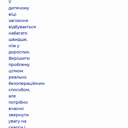
У
дитячому
віці
загоєння
відбувається
набагато
швидше,
ніж у
дорослих.
Вирішити
проблему
цілком
реально
безопераційним
способом,
але
потрібно
вчасно
звернути
увагу на
скарги і