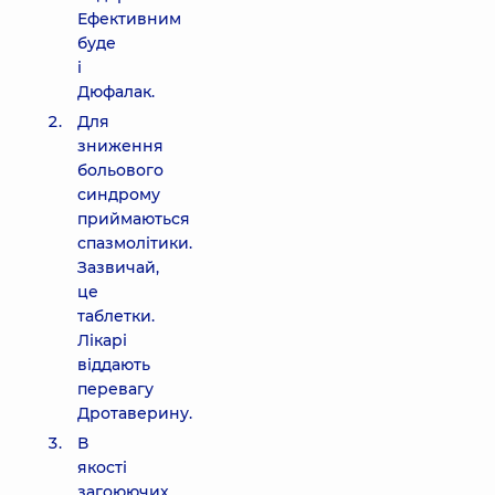
Ефективним
буде
і
Дюфалак.
Для
зниження
больового
синдрому
приймаються
спазмолітики.
Зазвичай,
це
таблетки.
Лікарі
віддають
перевагу
Дротаверину.
В
якості
загоюючих