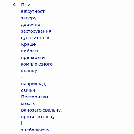
При
відсутності
запору
доречне
застосування
супозиторіїв.
Краще
вибрати
препарати
комплексного
впливу
-
наприклад,
свічки
Постеризан
мають
ранозагоювальну,
протизапальну
і
знеболюючу