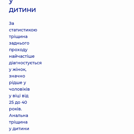
у
дитини
За
статистикою
тріщина
заднього
проходу
найчастіше
діагностується
у жінок,
значно
рідше у
чоловіків
у віці від
25 до 40
років.
Анальна
тріщина
у дитини