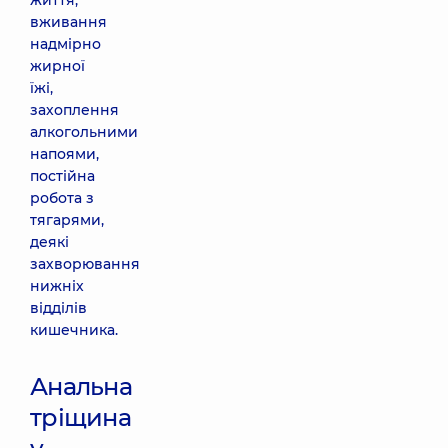
життя,
вживання
надмірно
жирної
їжі,
захоплення
алкогольними
напоями,
постійна
робота з
тягарями,
деякі
захворювання
нижніх
відділів
кишечника.
Анальна
тріщина