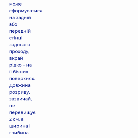
може
сформуватися
на задній
або
передній
стінці
заднього
проходу,
вкрай
рідко – на
її бічних
поверхнях.
Довжина
розриву,
зазвичай,
не
перевищує
2 см, а
ширина і
глибина