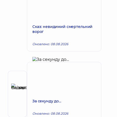
Сказ: невидимий смертельний
ворог
Оновлено: 08.08.2026
Автор
Єлізаров
Вадим
Запис до лікаря
Валентинович
За секунду до…
Хірург;
Хірург
Оновлено: 08.08.2026
проктолог