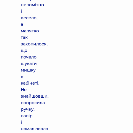
непомітно
і
весело,
а
малятко
так
захопилося,
що
почало
шукати
мишку
в
кабінеті.
Не
знайшовши,
попросила
ручку,
папір
і
намалювала