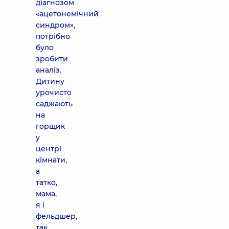
діагнозом
«ацетонемічний
синдром»,
потрібно
було
зробити
аналіз.
Дитину
урочисто
саджають
на
горщик
у
центрі
кімнати,
а
татко,
мама,
я і
фельдшер,
так