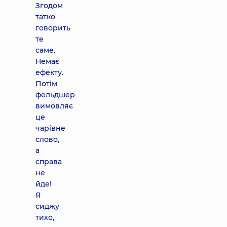
Згодом
татко
говорить
те
саме.
Немає
ефекту.
Потім
фельдшер
вимовляє
це
чарівне
слово,
а
справа
не
йде!
Я
сиджу
тихо,