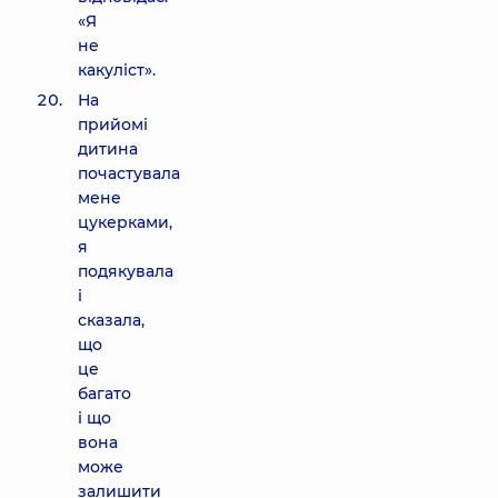
«Я
не
какуліст».
На
прийомі
дитина
почастувала
мене
цукерками,
я
подякувала
і
сказала,
що
це
багато
і що
вона
може
залишити