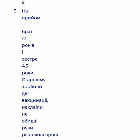
її.
На
прийомі
–
брат
12
років
і
сестра
4,5
роки.
Старшому
зробили
дві
вакцинації,
наклеїли
на
обидві
руки
різнокольорові