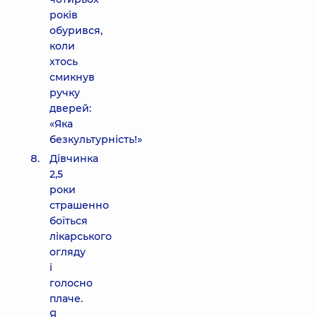
років
обурився,
коли
хтось
смикнув
ручку
дверей:
«Яка
безкультурність!»
Дівчинка
2,5
роки
страшенно
боїться
лікарського
огляду
і
голосно
плаче.
Я