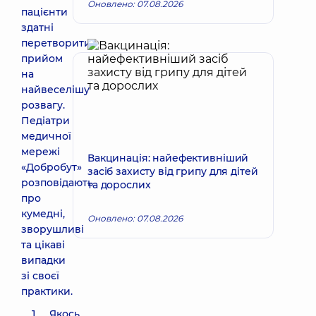
Оновлено: 07.08.2026
пацієнти
здатні
перетворити
прийом
на
найвеселішу
розвагу.
Педіатри
медичної
мережі
Вакцинація: найефективніший
«Добробут»
засіб захисту від грипу для дітей
розповідають
та дорослих
про
кумедні,
Оновлено: 07.08.2026
зворушливі
та цікаві
випадки
зі своєї
практики.
Якось