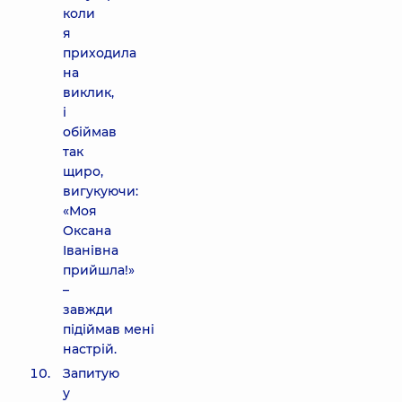
коли
я
приходила
на
виклик,
і
обіймав
так
щиро,
вигукуючи:
«Моя
Оксана
Іванівна
прийшла!»
–
завжди
підіймав мені
настрій.
Запитую
у