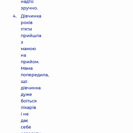
надто
зручно.
Дівчинка
років
п'яти
прийшла
з
мамою
на
прийом.
Мама
попередила,
що
дівчинка
дуже
боїться
лікарів
і не
дає
себе