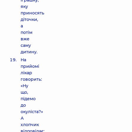
іграшку,
яку
приносять
діточки,
а
потім
вже
саму
дитину.
На
прийомі
лікар
говорить:
«Ну
що,
підемо
до
окуліста?»
А
хлопчик
відповідає: