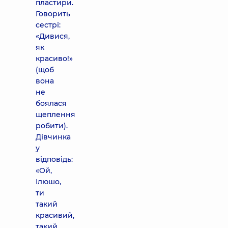
пластири.
Говорить
сестрі:
«Дивися,
як
красиво!»
(щоб
вона
не
боялася
щеплення
робити).
Дівчинка
у
відповідь:
«Ой,
Ілюшо,
ти
такий
красивий,
такий