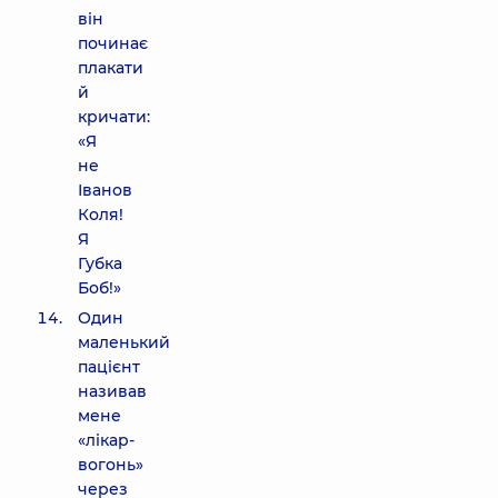
він
починає
плакати
й
кричати:
«Я
не
Іванов
Коля!
Я
Губка
Боб!»
Один
маленький
пацієнт
називав
мене
«лікар-
вогонь»
через