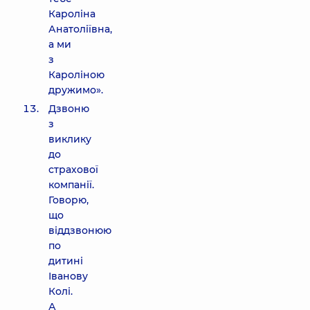
Кароліна
Анатоліївна,
а ми
з
Кароліною
дружимо».
Дзвоню
з
виклику
до
страхової
компанії.
Говорю,
що
віддзвонюю
по
дитині
Іванову
Колі.
А