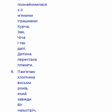
познайомилася
з її
м'якими
іграшками:
Курча,
Зая,
Чіча
і так
далі.
Дитина
перестала
плакати.
Пам'ятаю
хлопчика
восьми
років,
який
завжди
біг
назустріч,