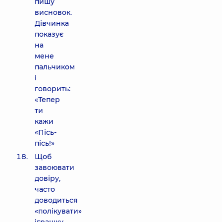
пишу
висновок.
Дівчинка
показує
на
мене
пальчиком
і
говорить:
«Тепер
ти
кажи
«Пісь-
пісь!»
Щоб
завоювати
довіру,
часто
доводиться
«полікувати»