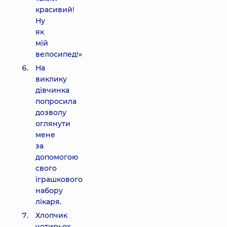
красивий!
Ну
як
мій
велосипед!»
На
виклику
дівчинка
попросила
дозволу
оглянути
мене
за
допомогою
свого
іграшкового
набору
лікаря.
Хлопчик
чотирьох