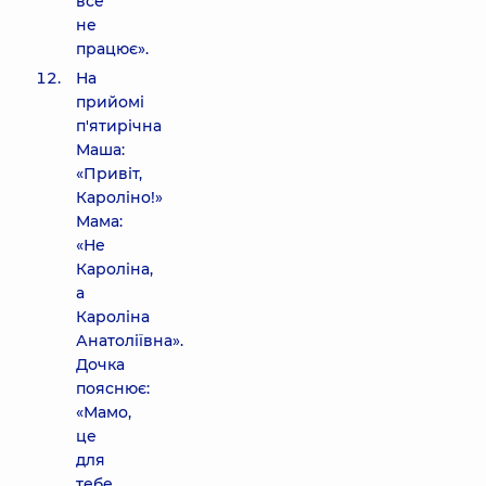
все
не
працює».
На
прийомі
п'ятирічна
Маша:
«Привіт,
Кароліно!»
Мама:
«Не
Кароліна,
а
Кароліна
Анатоліївна».
Дочка
пояснює:
«Мамо,
це
для
тебе