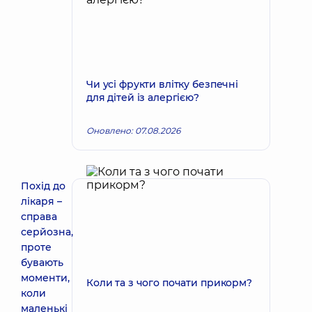
Чи усі фрукти влітку безпечні
для дітей із алергією?
Оновлено: 07.08.2026
Похід до
лікаря –
справа
серйозна,
проте
бувають
моменти,
Коли та з чого почати прикорм?
коли
маленькі