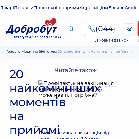
Лікарі
Послуги
Профільні напрями
Адреси
Ціни
Більше
Акції
(044) 495-2-888
Замовити дзвінок
Головна
Медична бібліотека
20 найкомічніших моментів на прийомі у педіатра
20
Читайте також:
найкомічніших
моментів
на
прийомі
Профілактична вакцинація від
сказу: чи можлива? А може