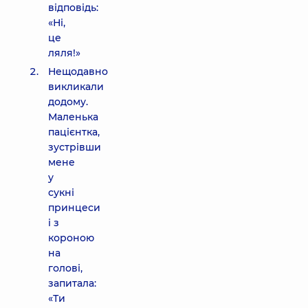
відповідь:
«Ні,
це
ляля!»
Нещодавно
викликали
додому.
Маленька
пацієнтка,
зустрівши
мене
у
сукні
принцеси
і з
короною
на
голові,
запитала:
«Ти