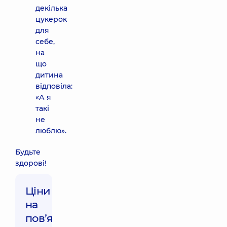
декілька
цукерок
для
себе,
на
що
дитина
відповіла:
«А я
такі
не
люблю».
Будьте
здорові!
Ціни
на
повʼязані