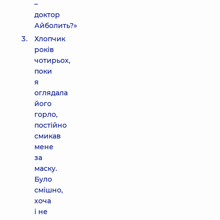
–
доктор
Айболить?»
Хлопчик
років
чотирьох,
поки
я
оглядала
його
горло,
постійно
смикав
мене
за
маску.
Було
смішно,
хоча
і не