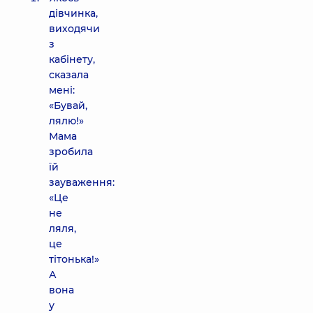
дівчинка,
виходячи
з
кабінету,
сказала
мені:
«Бувай,
лялю!»
Мама
зробила
їй
зауваження:
«Це
не
ляля,
це
тітонька!»
А
вона
у