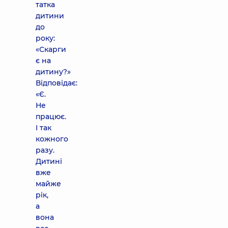
татка
дитини
до
року:
«Скарги
є на
дитину?»
Відповідає:
«Є.
Не
працює.
І так
кожного
разу.
Дитині
вже
майже
рік,
а
вона