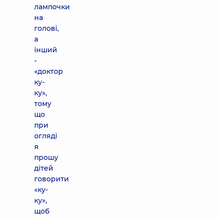
лампочки
на
голові,
а
інший
-
«доктор
ку-
ку»,
тому
що
при
огляді
я
прошу
дітей
говорити
«ку-
ку»,
щоб