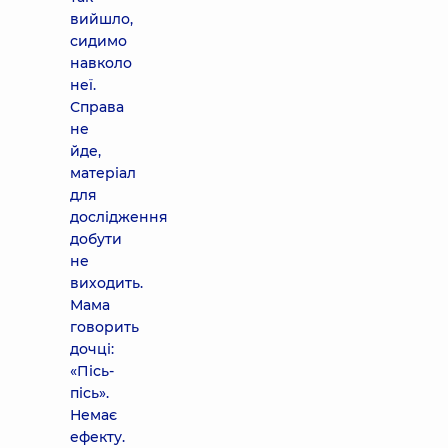
вийшло,
сидимо
навколо
неї.
Справа
не
йде,
матеріал
для
дослідження
добути
не
виходить.
Мама
говорить
дочці:
«Пісь-
пісь».
Немає
ефекту.