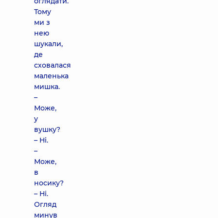
оглядати.
Тому
ми з
нею
шукали,
де
сховалася
маленька
мишка.
–
Може,
у
вушку?
– Ні.
–
Може,
в
носику?
– Ні.
Огляд
минув