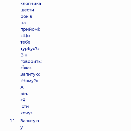
хлопчика
шести
років
на
прийомі:
«Що
тебе
турбує?»
Він
говорить:
«Їжа».
Запитую:
«Чому?»
А
він:
«Я
їсти
хочу».
Запитую
у