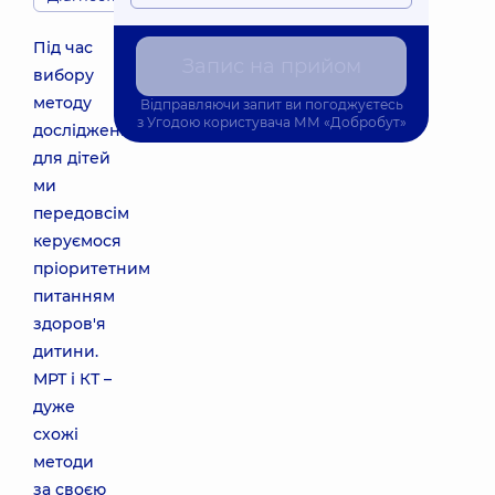
Під час
Запис на прийом
вибору
методу
Відправляючи запит ви погоджуєтесь
з
Угодою користувача
ММ «Добробут»
дослідження
для дітей
ми
передовсім
керуємося
пріоритетним
питанням
здоров'я
дитини.
МРТ і КТ –
дуже
схожі
методи
за своєю