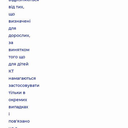
від тих,
що
визначені
для
дорослих,
за
винятком
того що
для дітей
КТ
намагаються
застосовувати
тільки в
окремих
випадках
і
пов'язано