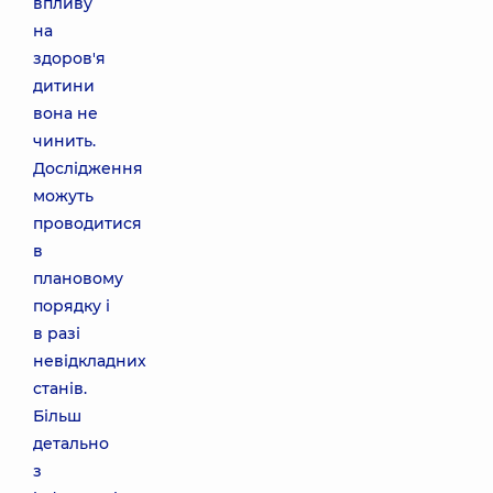
впливу
на
здоров'я
дитини
вона не
чинить.
Дослідження
можуть
проводитися
в
плановому
порядку і
в разі
невідкладних
станів.
Більш
детально
з