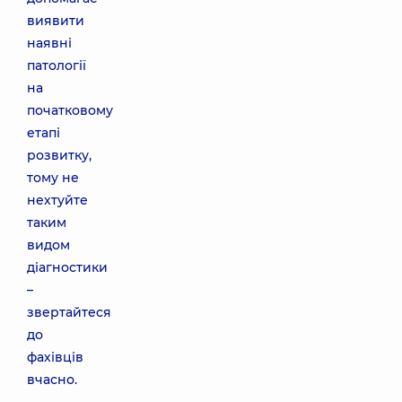
виявити
наявні
патології
на
початковому
етапі
розвитку,
тому не
нехтуйте
таким
видом
діагностики
–
звертайтеся
до
фахівців
вчасно.