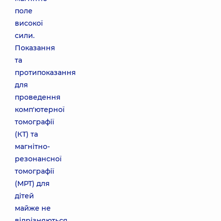
поле
високої
сили.
Показання
та
протипоказання
для
проведення
комп'ютерної
томографії
(КТ) та
магнітно-
резонансної
томографії
(МРТ) для
дітей
майже не
відрізняються