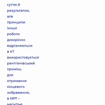
суттю й
результатом,
але
принципи
їхньої
роботи
докорінно
відрізняються:
в КТ
використовується
рентгенівський
промінь
для
отримання
кінцевого
зображення,
в МРТ –
магнітне