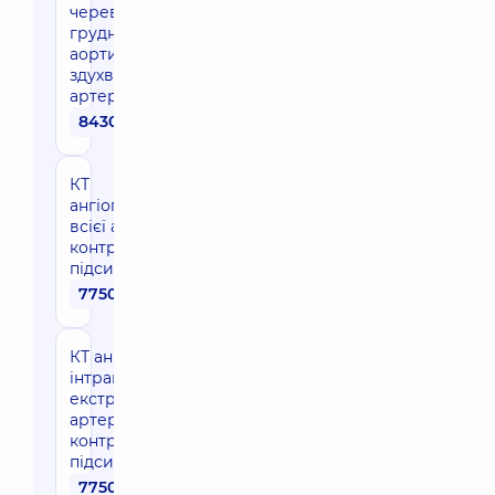
черевної,
грудної
аорти,
здухвинних
артерій
8430 грн
КТ
ангіографія
всієї аорти з
контрастним
підсиленням
7750 грн
КТ ангіографія
інтракраніальних,
екстракраніальних
артерій з
контрастним
підсиленням
7750 грн