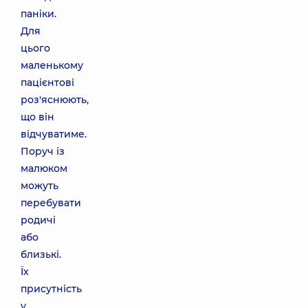
паніки.
Для
цього
маленькому
пацієнтові
роз'яснюють,
що він
відчуватиме.
Поруч із
малюком
можуть
перебувати
родичі
або
близькі.
Їх
присутність
у