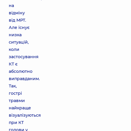
на
відміну
від МРТ.
Але існує
низка
ситуацій,
коли
застосування
КТ є
абсолютно
виправданим.
Так,
гострі
травми
найкраще
візуалізуються
при КТ
голови у