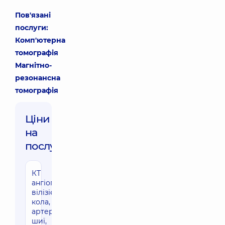
Пов'язані
послуги:
Комп'ютерна
томографія
Магнітно-
резонансна
томографія
Ціни
на
послуги:
КТ
ангіографія
вілізієвого
кола,
артерій
шиї,