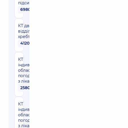
підсиленням
6980 грн
КТ двох
відділів
хребта
4120 грн
КТ
індивідуальної
області (за
погодженням
з лікарем)
2580 грн
КТ
індивідуальної
області (за
погодженням
з лікарем) з