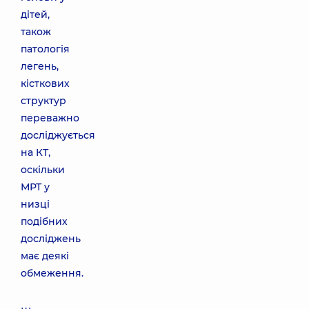
дітей,
також
патологія
легень,
кісткових
структур
переважно
досліджується
на КТ,
оскільки
МРТ у
низці
подібних
досліджень
має деякі
обмеження.