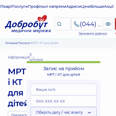
Лікарі
Послуги
Профільні напрями
Адреси
Ціни
Більше
Акції
(044) 495-2-888
Замовити дзвінок
Головна
Послуги
МРТ і КТ для дітей
3
Інформація
клініки
Запис на прийом
МРТ
МРТ і КТ для дітей
і КТ
для
дітей
Оберіть дату / час візиту
Діагности