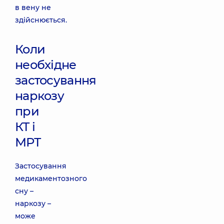
в вену не
здійснюється.
Коли
необхідне
застосування
наркозу
при
КТ і
МРТ
Застосування
медикаментозного
сну –
наркозу –
може