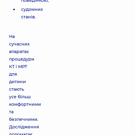
поведінкою;
судомних
станів.
На
сучасних
апаратах
процедури
КТ і МРТ
для
дитини
стають
усе більш
комфортними
та
безпечними.
Дослідження
допомагає