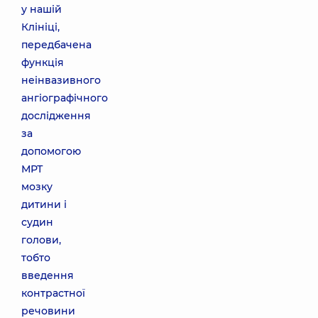
у нашій
Клініці,
передбачена
функція
неінвазивного
ангіографічного
дослідження
за
допомогою
МРТ
мозку
дитини і
судин
голови,
тобто
введення
контрастної
речовини