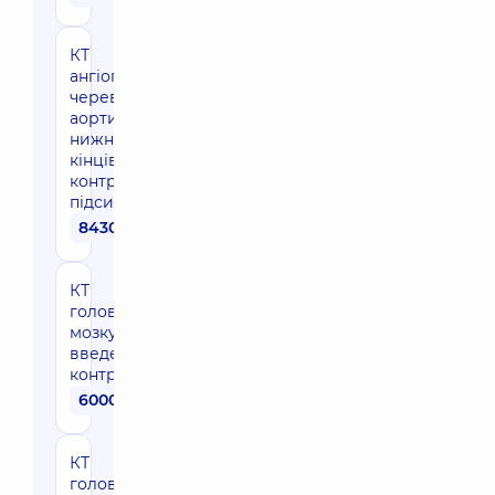
КТ
ангіографія
черевної
аорти, судин
нижніх
кінцівок з
контрастним
підсиленням
8430 грн
КТ
головного
мозку з
введенням
контрасту
6000 грн
КТ
головного