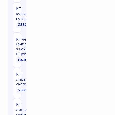
КТ
кульшових
суглобів
2580 грн
КТ легеневих артерій
(ангіопульмонографія)
з контрастним
підсиленням
8430 грн
КТ
лицьового
скелета
2580 грн
КТ
лицьового
скелета з