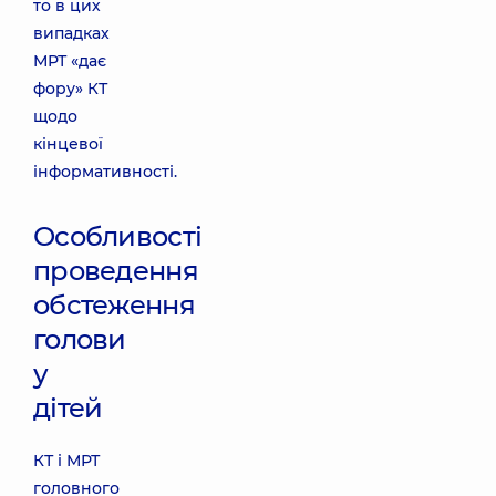
то в цих
випадках
МРТ «дає
фору» КТ
щодо
кінцевої
інформативності.
Особливості
проведення
обстеження
голови
у
дітей
КТ і МРТ
головного