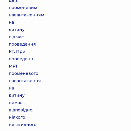
це з
променевим
навантаженням
на
дитину
під час
проведення
КТ. При
проведенні
МРТ
променевого
навантаження
на
дитину
немає і,
відповідно,
ніякого
негативного