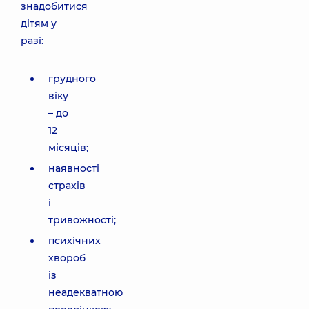
знадобитися
дітям у
разі:
грудного
віку
– до
12
місяців;
наявності
страхів
і
тривожності;
психічних
хвороб
із
неадекватною