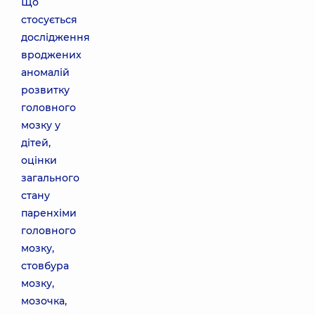
Що
стосується
дослідження
вроджених
аномалій
розвитку
головного
мозку у
дітей,
оцінки
загального
стану
паренхіми
головного
мозку,
стовбура
мозку,
мозочка,