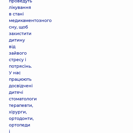
проведуть
лікування
в стані
медикаментозного
сну, щоб
захистити
дитину
від
зайвого
стресу і
потрясінь.
У нас
працюють
досвідчені
дитячі
стоматологи
терапевти,
хірурги,
ортодонти,
ортопеди
і