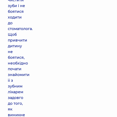
чистити
зуби і не
боятися
ходити
до
стоматолога.
Щоб
привчити
дитину
не
боятися,
необхідно
почати
знайомити
її з
зубним
лікарем
задовго
до того,
як
виникне