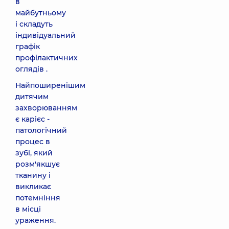
в
майбутньому
і складуть
індивідуальний
графік
профілактичних
оглядів .
Найпоширенішим
дитячим
захворюванням
є карієс -
патологічний
процес в
зубі, який
розм'якшує
тканину і
викликає
потемніння
в місці
ураження.