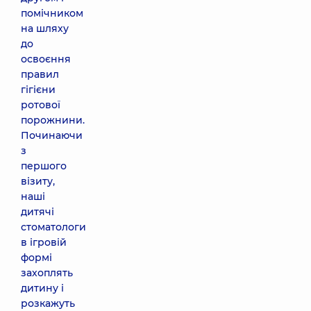
помічником
на шляху
до
освоєння
правил
гігієни
ротової
порожнини.
Починаючи
з
першого
візиту,
наші
дитячі
стоматологи
в ігровій
формі
захоплять
дитину і
розкажуть