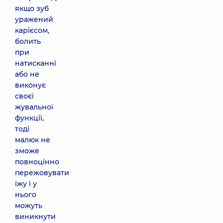
якщо зуб
уражений
карієсом,
болить
при
натисканні
або не
виконує
своєї
жувальної
функції,
тоді
малюк не
зможе
повноцінно
пережовувати
їжу і у
нього
можуть
виникнути