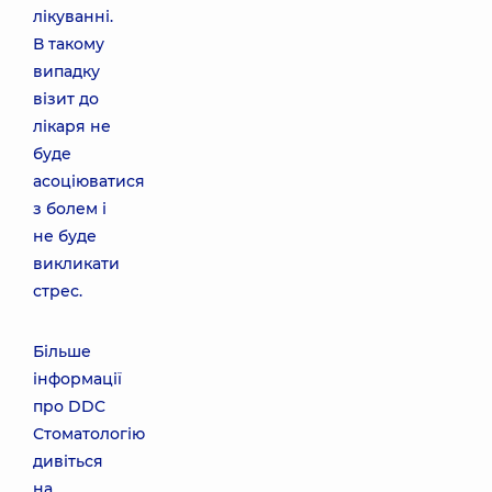
лікуванні.
В такому
випадку
візит до
лікаря не
буде
асоціюватися
з болем і
не буде
викликати
стрес.
Більше
інформації
про DDC
Стоматологію
дивіться
на