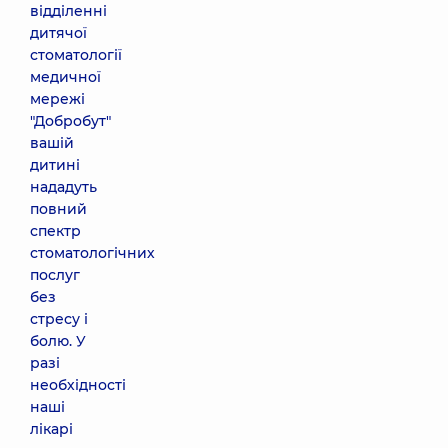
відділенні
дитячої
стоматології
медичної
мережі
"Добробут"
вашій
дитині
нададуть
повний
спектр
стоматологічних
послуг
без
стресу і
болю. У
разі
необхідності
наші
лікарі