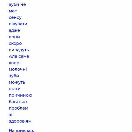
зуби не
має
сенсу
лікувати,
адже
вони
скоро
випадуть.
Але саме
хворі
молочні
зуби
можуть
стати
причиною
багатьох
проблем
зі
здоров'ям.
Наприклад,