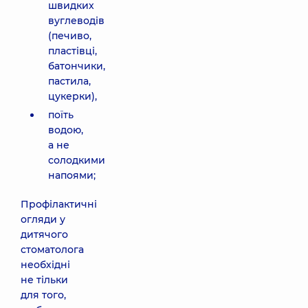
швидких
вуглеводів
(печиво,
пластівці,
батончики,
пастила,
цукерки),
поїть
водою,
а не
солодкими
напоями;
Профілактичні
огляди у
дитячого
стоматолога
необхідні
не тільки
для того,