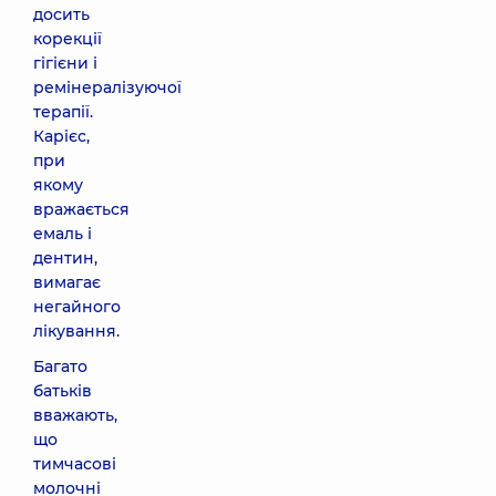
досить
корекції
гігієни і
ремінералізуючої
терапії.
Карієс,
при
якому
вражається
емаль і
дентин,
вимагає
негайного
лікування.
Багато
батьків
вважають,
що
тимчасові
молочні