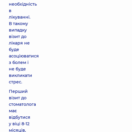
необхідність
в
лікуванні.
В такому
випадку
візит до
лікаря не
буде
асоціюватися
з болем і
не буде
викликати
стрес.
Перший
візит до
стоматолога
має
відбутися
у віці 8-12
місяців,