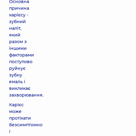
Основна
причина
карієсу -
зубний
наліт,
який
разом з
іншими
факторами
поступово
руйнує
зубну
емаль і
викликає
захворювання.
Карієс
може
протікати
безсимптомно
і