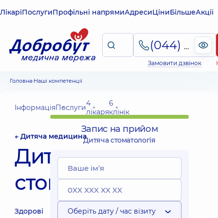
Лікарі
Послуги
Профільні напрями
Адреси
Ціни
Більше
Акції
(044) 495-2-888
Замовити дзвінок
Головна
Наші компетенції
4
6
Інформація
Послуги
лікаря
клінік
Запис на прийом
← Дитяча медицина
Дитяча стоматологія
Дитяча
стоматологія
Здорові
Оберіть дату / час візиту