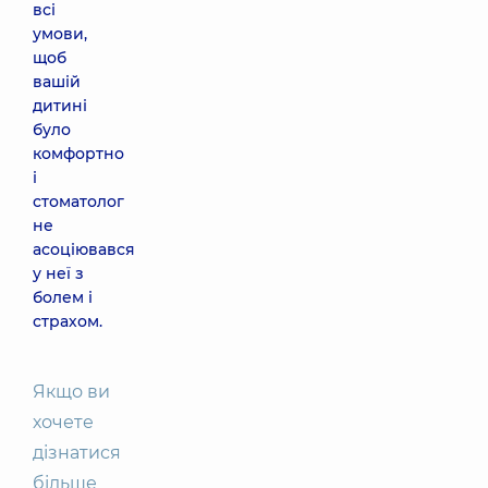
всі
умови,
щоб
вашій
дитині
було
комфортно
і
стоматолог
не
асоціювався
у неї з
болем і
страхом.
Якщо ви
хочете
дізнатися
більше