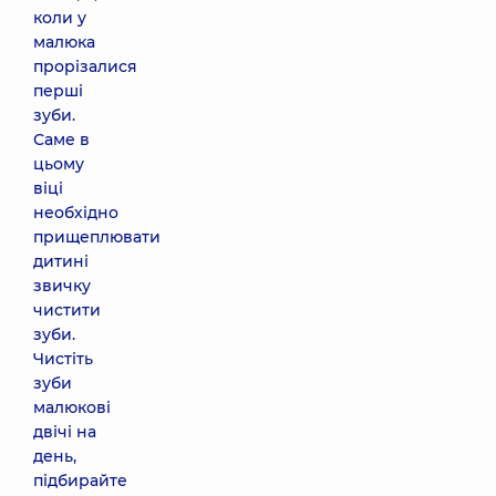
коли у
малюка
прорізалися
перші
зуби.
Саме в
цьому
віці
необхідно
прищеплювати
дитині
звичку
чистити
зуби.
Чистіть
зуби
малюкові
двічі на
день,
підбирайте