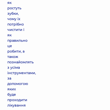
як
ростуть
зубки,
чому їх
потрібно
чистити і
як
правильно
це
робити, а
також
познайомлять
з усіма
інструментами,
за
допомогою
яких
буде
проходити
лікування