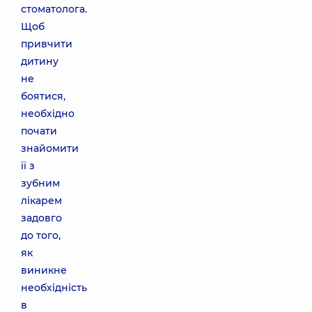
стоматолога.
Щоб
привчити
дитину
не
боятися,
необхідно
почати
знайомити
її з
зубним
лікарем
задовго
до того,
як
виникне
необхідність
в