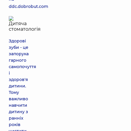
ddc.dobrobut.com
Здорові
зуби - це
запорука
гарного
самопочуття
і
здоров'я
дитини.
Тому
важливо
навчити
дитину з
ранніх
років