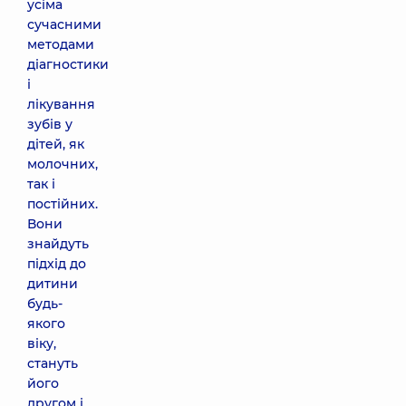
усіма
сучасними
методами
діагностики
і
лікування
зубів у
дітей, як
молочних,
так і
постійних.
Вони
знайдуть
підхід до
дитини
будь-
якого
віку,
стануть
його
другом і