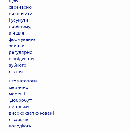
щоб
своєчасно
визначити
і усунути
проблему,
а й для
формування
звички
регулярно
відвідувати
зубного
лікаря.
Стоматологи
медичної
мережі
"Добробут"
не тільки
висококваліфіковані
лікарі, які
володіють