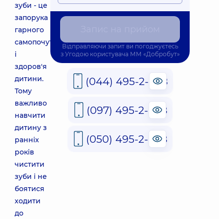
зуби - це
запорука
Запис на прийом
гарного
самопочуття
Відправляючи запит ви погоджуєтесь
і
з
Угодою користувача
ММ «Добробут»
здоров'я
дитини.
(044) 495-2-888
Тому
важливо
(097) 495-2-888
навчити
дитину з
(050) 495-2-888
ранніх
років
чистити
зуби і не
боятися
ходити
до