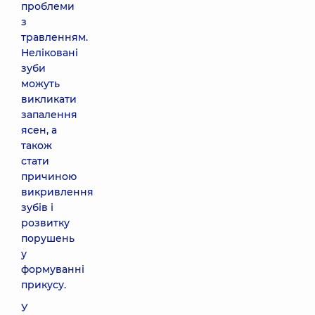
проблеми
з
травленням.
Неліковані
зуби
можуть
викликати
запалення
ясен, а
також
стати
причиною
викривлення
зубів і
розвитку
порушень
у
формуванні
прикусу.
У