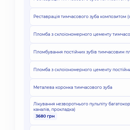
Реставрація тимчасового зуба композитом (
Пломба з склоіономерного цементу тимчасо
Пломбування постійних зубів тимчасовим пл
Пломба з склоіономерного цементу постійни
Металева коронка тимчасового зуба
Лікування незворотнього пульпіту багатоко
каналів, прокладка)
3680 грн