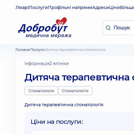
Лікарі
Послуги
Профільні напрями
Адреси
Ціни
Більш
Головна
Послуги
Дитяча терапевтична стоматологія
Інформація
2 клініки
Дитяча терапевтична 
Стоматологи
Стоматологія
Дитяча терапевтична стоматологія
Ціни на послуги: