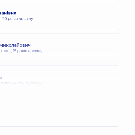
ванівна
т,
20 років досвіду
 Миколайович
толог,
15 років досвіду
на
толог,
14 років досвіду
іна Ярославівна
,
7 років досвіду