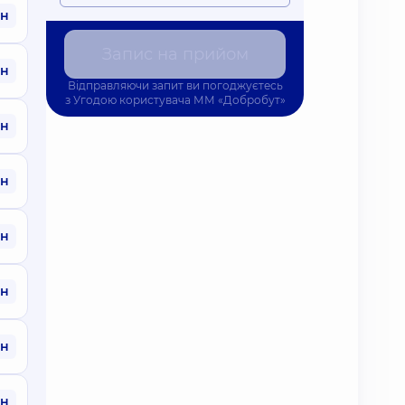
рн
Запис на прийом
рн
Відправляючи запит ви погоджуєтесь
з
Угодою користувача
ММ «Добробут»
рн
рн
рн
рн
рн
рн