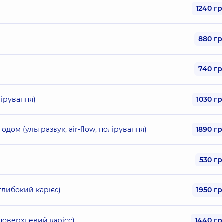
1240 г
880 г
740 г
лірування)
1030 г
одом (ультразвук, air-flow, полірування)
1890 г
530 г
глибокий карієс)
1950 г
поверхневий карієс)
1440 г