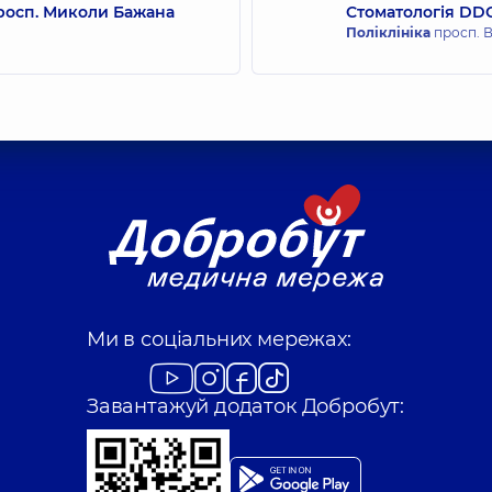
просп. Миколи Бажана
Стоматологія DDC
вич
Суворова Тамара 
Поліклініка
просп. В
Стоматолог-терапев
Война Дмитро В
Стоматолог-ортопед
Оробець Лілія Се
Стоматолог-терапев
Ми в соціальних мережах:
Єфіменко Олена 
Стоматолог-пародон
Завантажуй додаток Добробут: