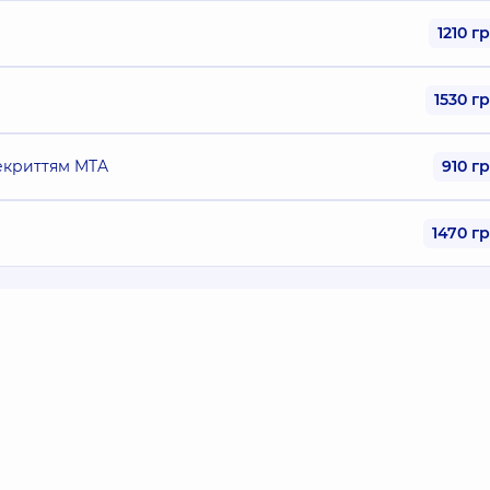
1210 г
1530 г
рекриттям MTA
910 г
1470 г