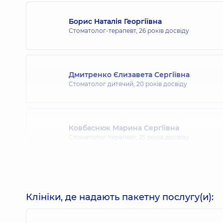
Борис Наталія Георгіївна
Стоматолог-терапевт,
26 років досвіду
Дмитренко Єлизавета Сергіївна
Стоматолог дитячий,
20 років досвіду
Ковбаснюк Марина Сергіївна
Стоматолог-терапевт,
25 років досвіду
Плиска Владислав Вікторович
Стоматолог-хірург,
14 років досвіду
Клініки, де надають пакетну послугу(и):