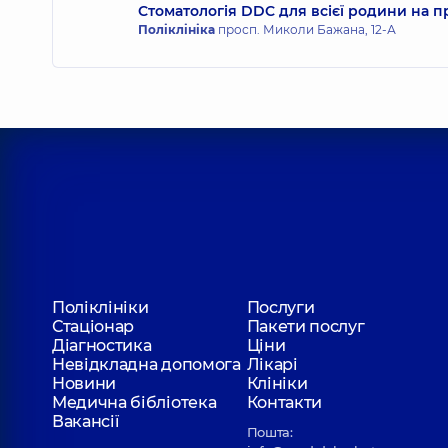
Стоматологія DDC для всієї родини на 
Ступачинський Олександр Олександро
Поліклініка
просп. Миколи Бажана, 12-А
Стоматолог-хірург,
7 років досвіду
Цукур Тетяна Миколаївна
Стоматолог-терапевт,
19 років досвіду
Охріменко Олександр Іванович
Стоматолог-терапевт,
13 років досвіду
Поліклініки
Послуги
Стаціонар
Пакети послуг
Нікіфоров Сергій Андрійович
Діагностика
Ціни
Стоматолог дитячий,
5 років досвіду
Невідкладна допомога
Лікарі
Новини
Клініки
Медична бібліотека
Контакти
Вакансії
Пошта: