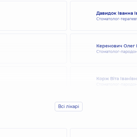
Давидок Іванна І
Стоматолог-терапев
Керенович Олег
Стоматолог-пародон
Корж Віта Іванів
Стоматолог-пародон
Всі лікарі
Ступачинська Кар
Стоматолог дитячий