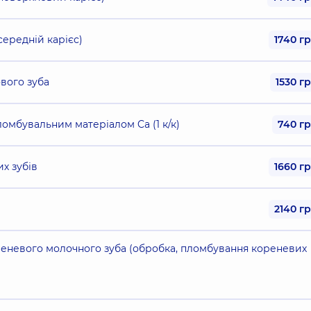
середній карієс)
1740 г
вого зуба
1530 г
омбувальним матеріалом Ca (1 к/к)
740 г
х зубів
1660 г
2140 г
реневого молочного зуба (обробка, пломбування кореневих