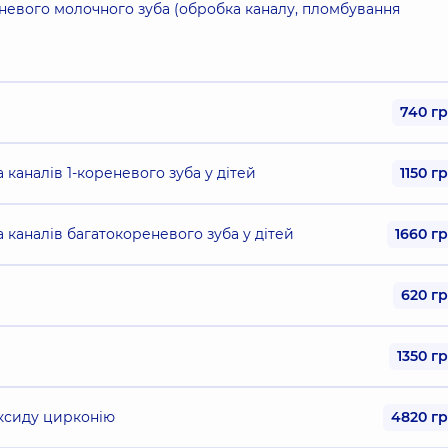
невого молочного зуба (обробка каналу, пломбування
740 г
каналів 1-кореневого зуба у дітей
1150 г
 каналів багатокореневого зуба у дітей
1660 г
620 г
1350 г
оксиду цирконію
4820 г