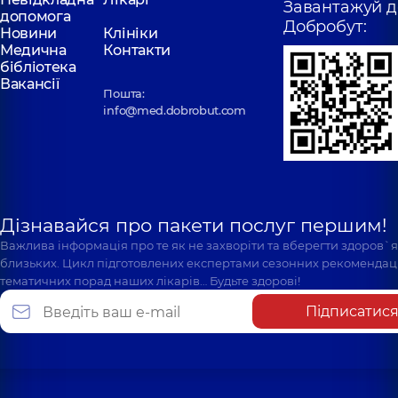
Завантажуй д
допомога
Картавцев
Добробут:
Дьомочкіна
Новини
Клініки
Станіслав
Наталія
Медична
Контакти
Сергійович
Володимирівна
бібліотека
Стоматолог-
Стоматолог
Вакансії
ортопед;
дитячий,
12 років
Пошта:
Стоматолог-хірург,
досвіду
info@med.dobrobut.com
10 років досвіду
Дізнавайся про пакети послуг першим!
Важлива інформація про те як не захворіти та вберегти здоров`
близьких. Цикл підготовлених експертами сезонних рекомендаці
тематичних порад наших лікарів… Будьте здорові!
Підписатис