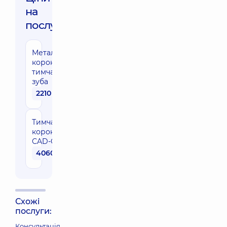
на
послуги:
Металева
коронка
тимчасового
зуба
2210 грн
Тимчасова
коронка
СAD-CAM
4060 грн
Схожі
послуги:
Консультація