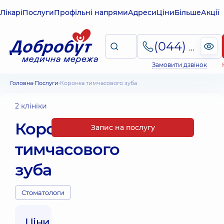
Лікарі
Послуги
Профільні напрями
Адреси
Ціни
Більше
Акції
(044) 495-2-888
Замовити дзвінок
Головна
Послуги
Коронка тимчасового зуба
2 клініки
Коронка
Запис на послугу
тимчасового
зуба
Стоматологи
Ціни