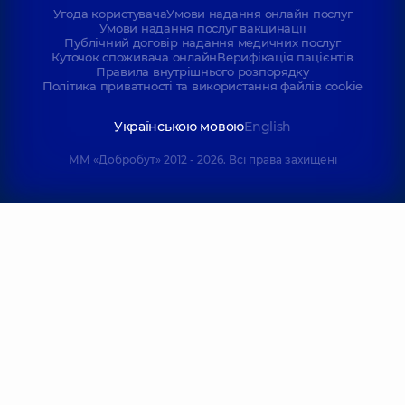
Угода користувача
Умови надання онлайн послуг
Умови надання послуг вакцинації
Публічний договір надання медичних послуг
Куточок споживача онлайн
Верифікація пацієнтів
Правила внутрішнього розпорядку
Політика приватності та використання файлів cookie
Українською мовою
English
ММ «Добробут» 2012 - 2026. Всі права захищені