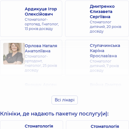
Дмитренко
Ардикуце Ігор
Єлизавета
Олексійович
Сергіївна
Стоматолог-
Стоматолог
ортопед, Гнатолог,
дитячий,
20 років
13 років досвіду
досвіду
Ступачинська
Орлова Наталя
Каріна
Анатоліївна
Ярославівна
Стоматолог-
ортодонт,
Стоматолог
гнатолог,
25 років
дитячий,
7 років
досвіду
досвіду
Янощук Арсен
Война Дмитро
Ігорович
Володимирович
Стоматолог-
Стоматолог-
Всі лікарі
ортопед,
8 років
ортопед,
22 років
досвіду
досвіду
Клініки, де надають пакетну послугу(и):
Охріменко
Нікіфоров
Олександр
Сергій
Стоматологія
Стоматологія