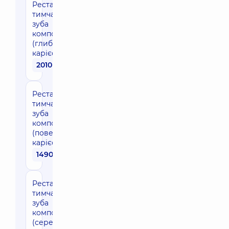
Реставрація
тимчасового
зуба
композитом
(глибокий
карієс)
2010 грн
Реставрація
тимчасового
зуба
композитом
(поверхневий
карієс)
1490 грн
Реставрація
тимчасового
зуба
композитом
(середній