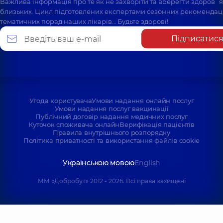
Важлива інформація про те як не захворіти та вберегти здоров`
близьких. Цикл підготовлених експертами сезонних рекомендаці
тематичних порад наших лікарів… Будьте здорові!
Підписатис
Угода користувача
Умови надання онлайн послуг
Умови надання послуг вакцинації
Публічний договір надання медичних послуг
Куточок споживача онлайн
Верифікація пацієнтів
Правила внутрішнього розпорядку
Політика приватності та використання файлів cookie
Українською мовою
English
ММ «Добробут» 2012 - 2026. Всі права захищені