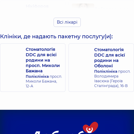
Нікіфоров
Добровольська
Сергій
Анна Павлівна
Андрійович
Стоматолог
Всі лікарі
Стоматолог
дитячий,
4 років
дитячий,
5 років
досвіду
досвіду
Клініки, де надають пакетну послугу(и):
Грабовська
Стоматологія
Кліщ Софія
Стоматологія
Світлана
DDC для всієї
Олександрівна
DDC для всієї
Євгенівна
родини на
родини на
Стоматолог
Стоматолог
просп. Миколи
дитячий,
6 років
Оболоні
дитячий,
25 років
досвіду
Бажана
Поліклініка
просп.
досвіду
Володимира
Поліклініка
просп.
Івасюка (Героїв
Миколи Бажана,
Сталінграда), 16-В
12-А
Дьомочкіна
Наталія
Володимирівна
Стоматолог
дитячий,
12 років
досвіду