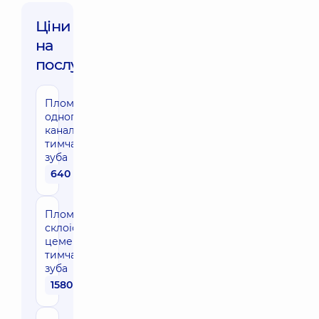
Ціни
на
послуги:
Пломбування
одного
каналу
тимчасового
зуба
640 грн
Пломба з
склоіономерного
цементу
тимчасового
зуба
1580 грн