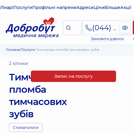
Лікарі
Послуги
Профільні напрями
Адреси
Ціни
Більше
Акції
(044) 495-2-888
Замовити дзвінок
Головна
Послуги
Тимчасова пломба тимчасових зубів
2 клініки
Тимчасова
Запис на послугу
пломба
тимчасових
зубів
Стоматологи