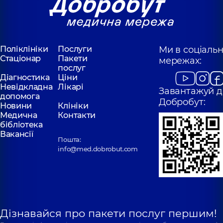
Поліклініки
Послуги
Ми в соціаль
Стаціонар
Пакети
мережах:
послуг
Діагностика
Ціни
Невідкладна
Лікарі
Завантажуй д
допомога
Добробут:
Новини
Клініки
Медична
Контакти
бібліотека
Вакансії
Пошта:
info@med.dobrobut.com
Дізнавайся про пакети послуг першим!