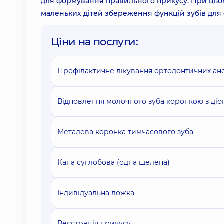
для формування правильного прикусу. При цьому
маленьких дітей збереження функцій зубів для
Ціни на послуги:
Профілактичне лікування ортодонтичних ан
Відновлення молочного зуба коронкою з ді
Металева коронка тимчасового зуба
Капа суглобова (одна щелепа)
Індивідуальна ложка
Реєстрація прикусу