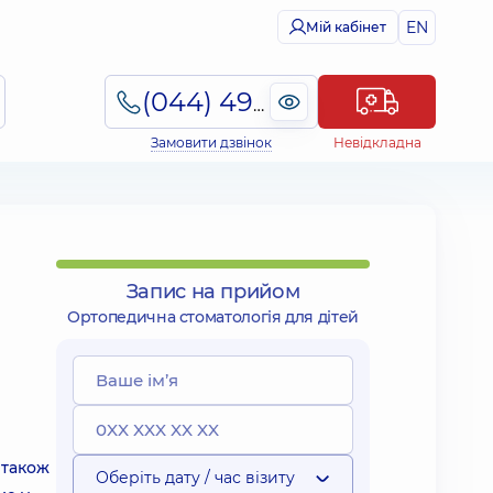
EN
Мій кабінет
(044) 495-2-888
Замовити дзвінок
Невідкладна
Запис на прийом
Ортопедична стоматологія для дітей
 також
Оберіть дату / час візиту