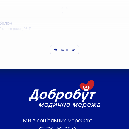
Стоматолог-ортодон
болоні
Фролов Денис Се
талінграда), 16-В
Стоматолог-ортопед
Всі клініки
Ревут Микита Се
Стоматолог-ортопед,
Піцур Сергій Во
Стоматолог-ортопед
Кліщ Софія Олек
Ми в соціальних мережах:
Стоматолог дитячий