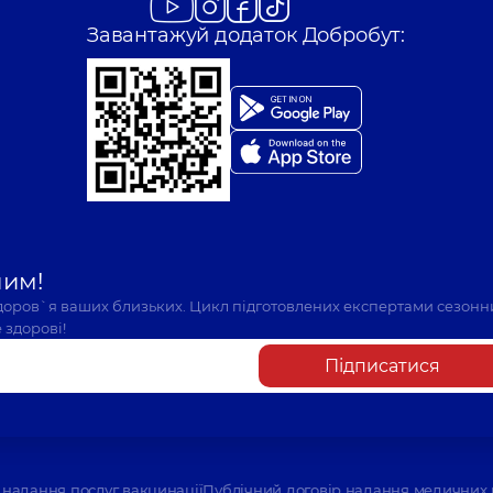
Завантажуй додаток Добробут:
Дьомочкіна Ната
Стоматолог дитячий
Шулежко Анастасі
в досвіду
Стоматолог-ортодон
шим!
здоров`я ваших близьких. Цикл підготовлених експертами сезонн
 здорові!
Підписатися
надання послуг вакцинації
Публічний договір надання медичних 