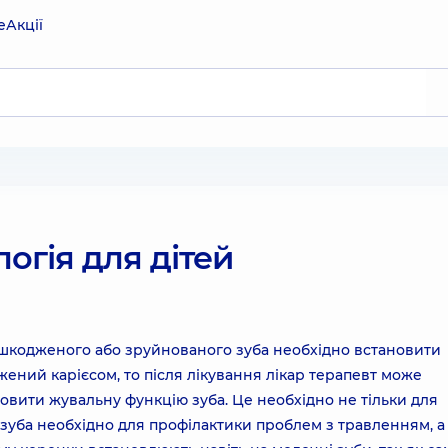
е
Акції
огія для дітей
 пошкодженого або зруйнованого зуба необхідно встановити
ажений карієсом, то після лікування лікар терапевт може
вити жувальну функцію зуба. Це необхідно не тільки для
зуба необхідно для профілактики проблем з травленням, а