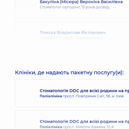
Бакуліна (Місюра) Вероніка Василівна
Стоматолог-ортодонт,
13 років досвіду
Плиска Владислав Вікторович
Стоматолог-хірург,
14 років досвіду
Янощук Арсен Ігорович
Стоматолог-ортопед,
8 років досвіду
Клініки, де надають пакетну послугу(и):
Стоматологія DDC для всієї родини на п
Охріменко Олександр Іванович
Поліклініка
просп. Повітряних Сил, 56, м. Київ
Стоматолог-терапевт,
13 років досвіду
Стоматологія DDC для всієї родини на 
Гергель Ірина Михайлівна
Поліклініка
просп. Миколи Бажана, 12-А