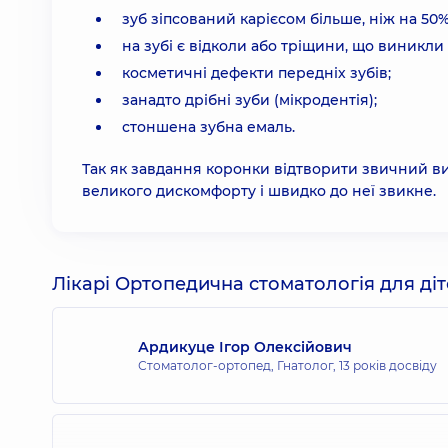
зуб зіпсований карієсом більше, ніж на 50%
на зубі є відколи або тріщини, що виникли 
косметичні дефекти передніх зубів;
занадто дрібні зуби (мікродентія);
стоншена зубна емаль.
Так як завдання коронки відтворити звичний виг
великого дискомфорту і швидко до неї звикне.
Лікарі Ортопедична стоматологія для діт
Ардикуце Ігор Олексійович
Стоматолог-ортопед, Гнатолог,
13 років досвіду