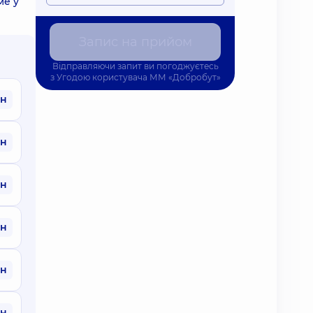
ме у
Запис на прийом
Відправляючи запит ви погоджуєтесь
з
Угодою користувача
ММ «Добробут»
рн
рн
рн
рн
рн
рн