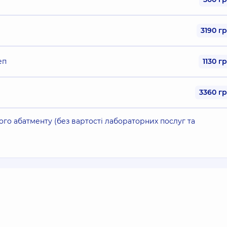
3190 г
еп
1130 г
3360 г
го абатменту (без вартості лабораторних послуг та