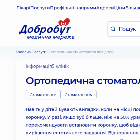
Лікарі
Послуги
Профільні напрями
Адреси
Ціни
Більш
Головна
Послуги
Ортопедична стоматологія для дітей
Інформація
5 клінік
Ортопедична стоматол
Стоматологи
Стоматологія
Навіть у дітей бувають випадки, коли на місці
коронку. У разі, якщо зуб більше, ніж на 50% ур
порекомендувати встановити коронку, щоб відно
вирішення естетичного завдання. Відновлення 