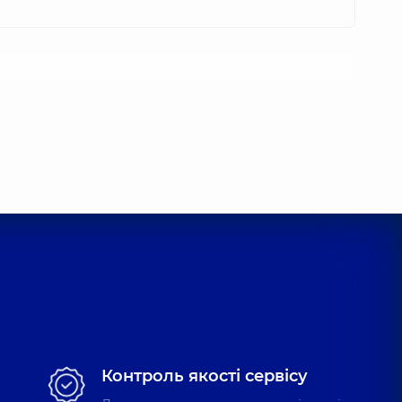
т,
4 років досвіду
ргійович
,
8 років досвіду
ргійович
 Гнатолог,
10 років досвіду
лодимирович
,
18 років досвіду
сандрівна
Контроль якості сервісу
,
6 років досвіду