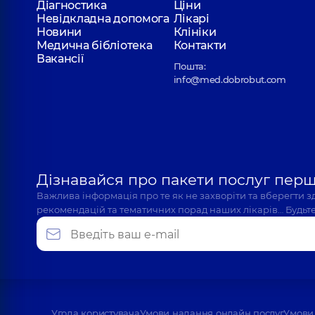
Діагностика
Ціни
Невідкладна допомога
Лікарі
Новини
Клініки
Медична бібліотека
Контакти
Грабовська Світлана Євгенівна
Вакансії
Стоматолог дитячий,
25 років досвіду
Пошта:
info@med.dobrobut.com
Картавцев Станіслав Сергійович
Стоматолог-ортопед; Стоматолог-хірург,
10 рокі
Дізнавайся про пакети послуг пер
Важлива інформація про те як не захворіти та вберегти 
Мельник Інна Вікторівна
рекомендацій та тематичних порад наших лікарів… Будьте
Стоматолог-ортодонт,
8 років досвіду
Угода користувача
Умови надання онлайн послуг
Умови 