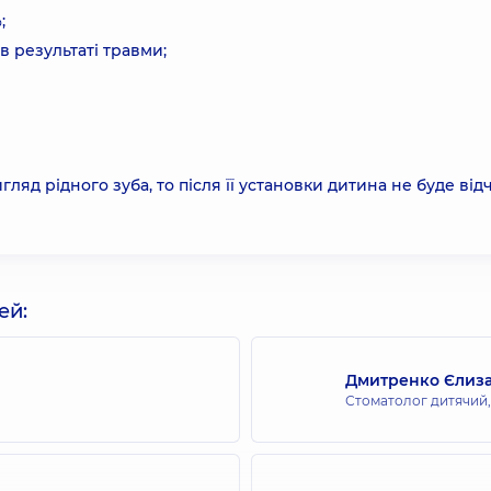
;
в результаті травми;
ляд рідного зуба, то після її установки дитина не буде від
ей:
Дмитренко Єлиза
Стоматолог дитячий