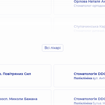
Орлова Наталя Ан
Стоматолог-ортодонт
Ступачинська Кар
Стоматолог дитячий
Всі лікарі
Война Дмитро В
Стоматолог-ортопед
р. Повітряних Сил
Стоматологія DDC
Нікіфоров Сергі
Поліклініка
вул. Ант
Стоматолог дитячий
просп. Миколи Бажана
Стоматологія DDC
Шиян Аліна Олег
Поліклініка
бульв. М