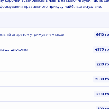
 коронки встановлюють навіть на молочні зуби, так як са
 формування правильного прикусу найбільш актуальне.
омалій апаратом утримувачем місця
6610 г
оксиду цирконію
4970 г
2210 г
21100 г
1890 г
500 г