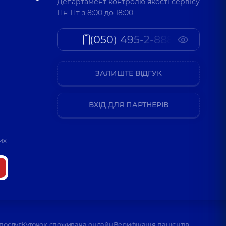
Департамент контролю якості сервісу
Пн-Пт з 8:00 до 18:00
лія Володимирівна
(050) 495-2-888
,
12 років досвіду
ЗАЛИШТЕ ВІДГУК
я Віталіївна
т,
2 років досвіду
ВХІД ДЛЯ ПАРТНЕРІВ
их
послуг
Куточок споживача онлайн
Верифікація пацієнтів