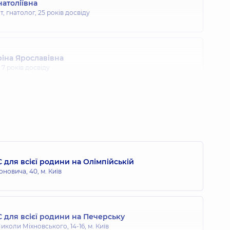
атоліївна
, гнатолог,
25 років досвіду
іна Ярославівна
,
7 років досвіду
олодимирович
,
22 років досвіду
 для всієї родини на Олімпійській
й Андрійович
оновича, 40, м. Київ
,
5 років досвіду
 для всієї родини на Печерську
івна
иколи Міхновського, 14-16, м. Київ