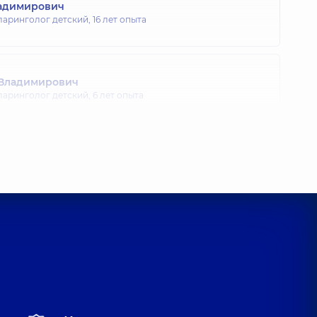
ладимирович
ларинголог детский,
16 лет опыта
 Владимирович
ларинголог детский,
6 лет опыта
ра Рафаиловна
ларинголог детский,
25 лет опыта
тровна
ларинголог детский,
17 лет опыта
на Федоровна