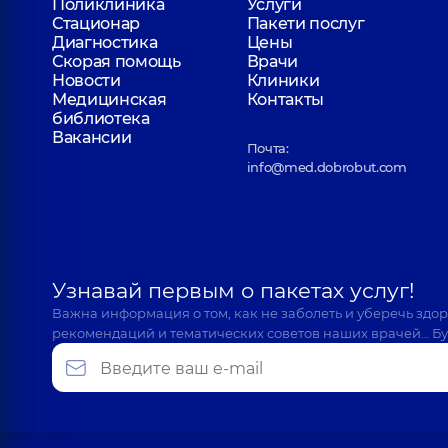
Поликлиника
Услуги
Отоларинголог детский; Отоларинголог,
37 лет 
Стационар
Пакети послуг
Диагностика
Цены
Скорая помощь
Врачи
Новости
Клиники
Гримайло Богдан Петрович
Медицинская
Контакты
Отоларинголог; Отоларинголог детский,
7 лет о
библиотека
Вакансии
Почта:
info@med.dobrobut.com
Згортюк Антонина Руслановна
Отоларинголог детский; Отоларинголог,
5 лет о
Узнавай первым о пакетах услуг!
Калита Ирина Николаевна
Важна информация о том, как не заболеть и уберечь здо
Отоларинголог детский; Отоларинголог,
29 лет 
рекомендаций и тематических советов наших врачей… Бу
Клячковский Дмитрий Николаевич
Отоларинголог; Отоларинголог детский,
7 лет о