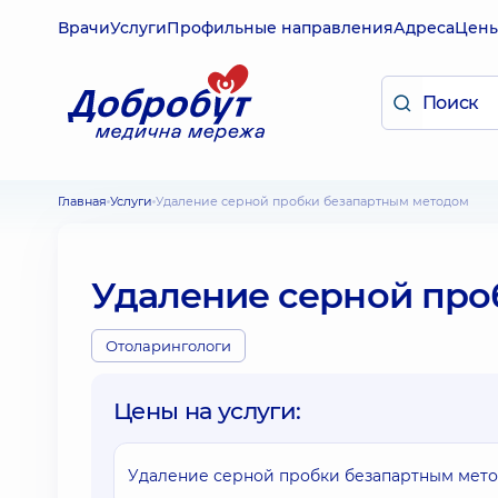
Врачи
Услуги
Профильные направления
Адреса
Цен
Главная
Услуги
Удаление серной пробки безапартным методом
Удаление серной про
Отоларингологи
Цены на услуги:
Удаление серной пробки безапартным мет