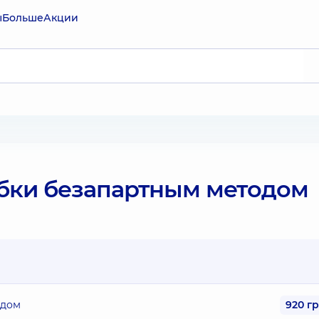
ы
Больше
Акции
бки безапартным методом
одом
920 г