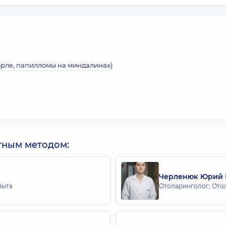
орле, папилломы на миндалинах)
тным методом:
Черленюк Юрий
пыта
Отоларинголог; Ото