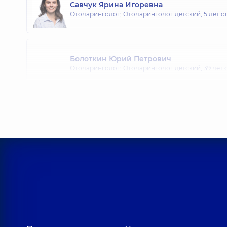
Савчук Ярина Игоревна
Отоларинголог; Отоларинголог детский,
5 лет о
Болоткин Юрий Петрович
Отоларинголог; Отоларинголог детский,
39 лет
Бредун Александр Юрьевич
Отоларинголог детский; Отоларинголог,
36 лет 
Гавриленко Юрий Владимирович
Отоларинголог детский; Отоларинголог,
33 лет 
Горошко Ольга Ивановна