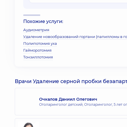
Похожие услуги:
Аудиометрия
Удаление новообразований гортани (папилломы в г
Полипотомия уха
Гайморотомия
Тонзиллотомия
Врачи Удаление серной пробки безапар
Очкалов Даниил Олегович
Отоларинголог детский; Отоларинголог,
5 лет о