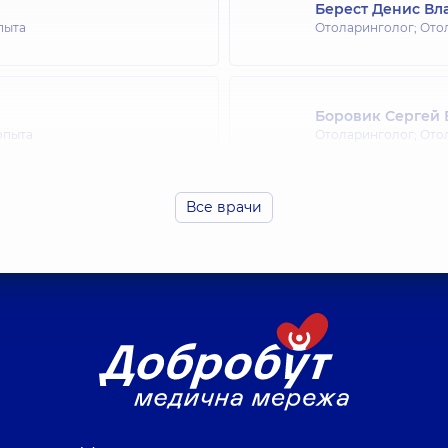
Берест Денис В
пыта
Отоларинголог; Ото
Боровик Сергей
 опыта
Отоларинголог; Ото
Все врачи
Волошина Эльви
опыта
Отоларинголог; Ото
Гарская Юлия Пе
опыта
Отоларинголог; Ото
Григорак Светла