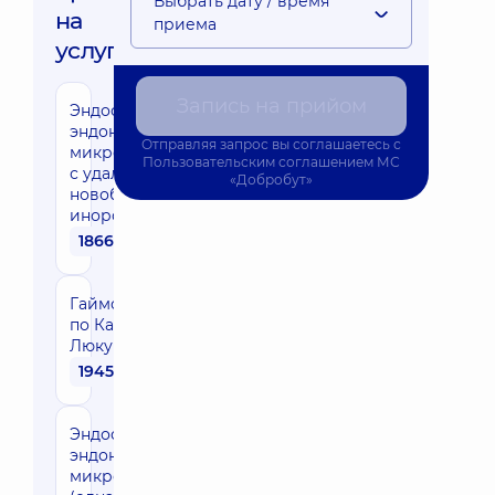
Выбрать дату / время
на
приема
услуги:
Запись на прийом
Эндоскопическая
эндоназальная
Отправляя запрос вы соглашаетесь с
микрогайморотомия
Пользовательским соглашением
МС
с удалением
«Добробут»
новобразования,
инородного тела
18660 грн
Гайморотомия
по Калдвел-
Люку
19450 грн
Эндоскопическая
эндоназальная
микрогайморотомия