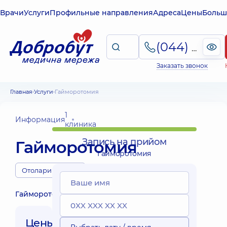
Врачи
Услуги
Профильные направления
Адреса
Цены
Больш
(044) 495-2-888
Заказать звонок
Главная
Услуги
Гайморотомия
1
Информация
клиника
Запись на прийом
Гайморотомия
Гайморотомия
Отоларингологи
Гайморотомия
Цены