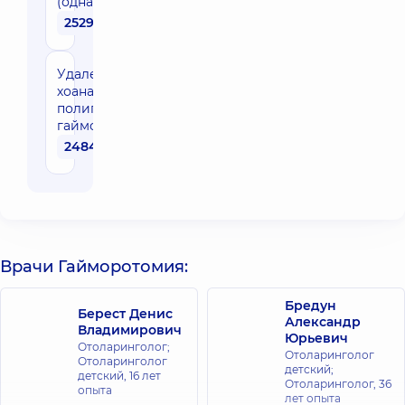
(одна сторона)
25290 грн
Удаление
хоанального
полипа (с
гайморотомией)
24840 грн
Врачи Гайморотомия:
Бредун
Берест Денис
Александр
Владимирович
Юрьевич
Отоларинголог;
Отоларинголог
Отоларинголог
детский;
детский,
16 лет
Отоларинголог,
36
опыта
лет опыта