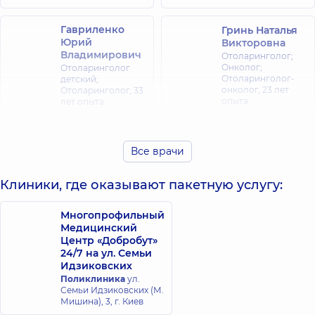
Гавриленко
Гринь Наталья
Юрий
Викторовна
Владимирович
Отоларинголог;
Онколог;
Отоларинголог
Отоларинголог-
детский;
онколог,
23 лет
Отоларинголог,
33
опыта
лет опыта
Клячковский
Курило Артем
Дмитрий
Все врачи
Викторович
Николаевич
Отоларинголог;
Отоларинголог;
Отоларинголог
Клиники, где оказывают пакетную услугу:
Отоларинголог
детский,
13 лет
детский,
7 лет
опыта
опыта
Многопрофильный
Медицинский
Центр «Добробут»
Клячковская
24/7 на ул. Семьи
(Любельчук)
Малакшанидзе
Идзиковских
Инна
Дарико
Поликлиника
ул.
Александровна
Зурабовна
Семьи Идзиковских (М.
Отоларинголог;
Отоларинголог,
11
Мишина), 3, г. Киев
Отоларинголог
лет опыта