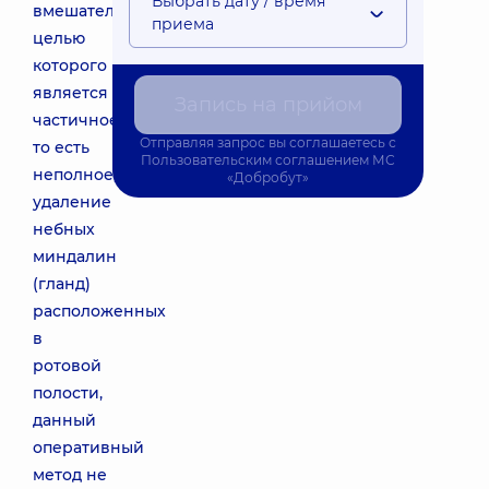
Выбрать дату / время
вмешательство,
приема
целью
которого
является
Запись на прийом
частичное,
Отправляя запрос вы соглашаетесь с
то есть
Пользовательским соглашением
МС
неполное,
«Добробут»
удаление
небных
миндалин
(гланд)
расположенных
в
ротовой
полости,
данный
оперативный
метод не