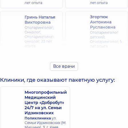
лет опыта
лет опыта
Згортюк
Гринь Наталья
Антонина
Викторовна
Руслановна
Отоларинголог;
Онколог;
Отоларинголог
Отоларинголог-
детский;
онколог,
23 лет
Отоларинголог,
5
опыта
лет опыта
Клячковский
Курило Артем
Дмитрий
Все врачи
Викторович
Николаевич
Отоларинголог;
Отоларинголог;
Отоларинголог
Клиники, где оказывают пакетную услугу:
Отоларинголог
детский,
13 лет
детский,
7 лет
опыта
опыта
Многопрофильный
Медицинский
Центр «Добробут»
Клячковская
24/7 на ул. Семьи
(Любельчук)
Федорец Юлия
Идзиковских
Инна
Алексеевна
Поликлиника
ул.
Александровна
Отоларинголог;
Семьи Идзиковских (М.
Отоларинголог
Отоларинголог;
Мишина), 3, г. Киев