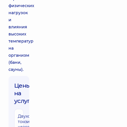
физических
нагрузок
и
влияния
высоких
температур
на
организм
(бани,
сауны).
Цены
на
услуги:
Двухсторонняя
тонзиллотомия