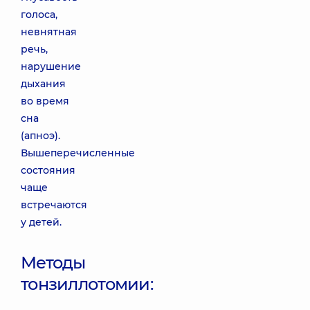
голоса,
невнятная
речь,
нарушение
дыхания
во время
сна
(апноэ).
Вышеперечисленные
состояния
чаще
встречаются
у детей.
Методы
тонзиллотомии: