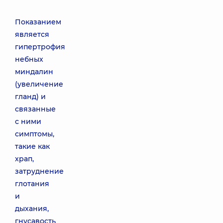
Показанием
является
гипертрофия
небных
миндалин
(увеличение
гланд) и
связанные
с ними
симптомы,
такие как
храп,
затруднение
глотания
и
дыхания,
гнусавость