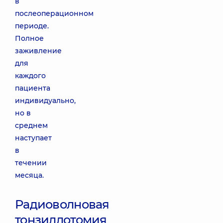
в
послеоперационном
периоде.
Полное
заживление
для
каждого
пациента
индивидуально,
но в
среднем
наступает
в
течении
месяца.
Радиоволновая
тонзиллотомия