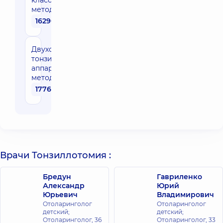
классическим
методом
16290 грн
Двухсторонняя
тонзиллотомия
аппартным
методом
17760 грн
Врачи Тонзиллотомия :
Бредун
Гавриленко
Александр
Юрий
Юрьевич
Владимирович
Отоларинголог
Отоларинголог
детский;
детский;
Отоларинголог,
36
Отоларинголог,
33