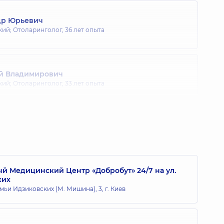
др Юрьевич
кий; Отоларинголог,
36 лет опыта
й Владимирович
кий; Отоларинголог,
33 лет опыта
вановна
кий; Отоларинголог,
37 лет опыта
 Медицинский Центр «Добробут» 24/7 на ул.
ких
 Петрович
мьи Идзиковских (М. Мишина), 3, г. Киев
ларинголог детский,
7 лет опыта