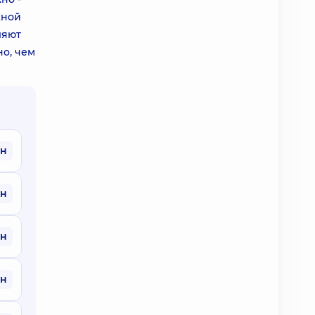
жной
ляют
но, чем
рн
рн
рн
рн