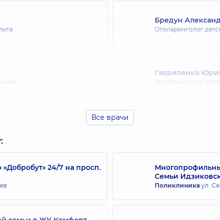
Бредун Алексан
пыта
Отоларинголог детс
Гавриленко Юри
 опыта
Отоларинголог детс
Все врачи
Горошко Ольга И
опыта
Отоларинголог детс
:
Добробут» 24/7 на просп.
Многопрофильный
Семьи Идзиковс
Гримайло Богдан
иев
Поликлиника
ул. Се
 опыта
Отоларинголог; Ото
ей семьи в ЖК Комфорт