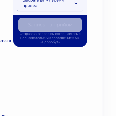
Выбрать дату / время
приема
Запись на прийом
Отправляя запрос вы соглашаетесь с
Пользовательским соглашением
МС
ются в
«Добробут»
но -