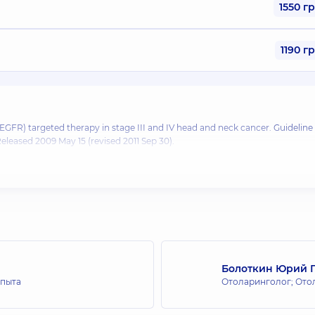
1550 г
1190 г
EGFR) targeted therapy in stage III and IV head and neck cancer.
Guideline
leased 2009 May 15 (revised 2011 Sep 30).
 peer-reviewed journal.
 in primary care.
The guideline, The Diagnosis and Management of Otitis Media, was develope
 American Academy of Family Physicians.
ontrol and Prevention
,
National Center for Emerging and Zoonotic Infectio
are Network.
Болоткин Юрий 
опыта
Отоларинголог; Ото