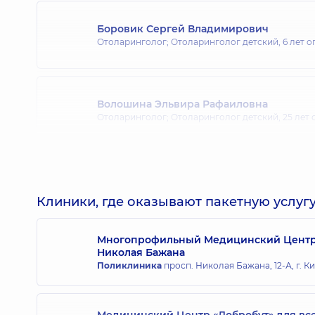
Боровик Сергей Владимирович
Отоларинголог; Отоларинголог детский,
6 лет о
Волошина Эльвира Рафаиловна
Отоларинголог; Отоларинголог детский,
25 лет
Гарская Юлия Петровна
Отоларинголог; Отоларинголог детский,
17 лет 
Клиники, где оказывают пакетную услугу
Многопрофильный Медицинский Центр «
Николая Бажана
Григорак Светлана Федоровна
Поликлиника
просп. Николая Бажана, 12-А, г. К
Отоларинголог; Отоларинголог детский,
25 лет
Медицинский Центр «Добробут» для вс