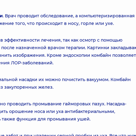
и
. Врач проводит обследование, а компьютеризированная
ние того, что происходит в носу, горле или ухе.
в эффективности лечения, так как осмотр с помощью
и после назначенной врачом терапии. Картинки закладыва
авнить изображения. Кроме эндоскопии комбайн позволяет
ения ЛОР-заболеваний.
альной насадки их можно почистить вакуумом. Комбайн
из закупоренных желез.
бно проводить промывание гайморовых пазух. Насадка-
дить орошение носа или уха антибактериальными,
ь также функция для промывания ушей.
 забот и при удалении серной пробки из уха. Все что нуж