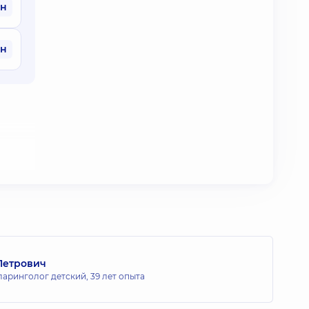
рн
рн
d by the
us
Петрович
ларинголог детский,
39 лет опыта