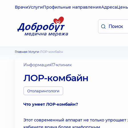
Врачи
Услуги
Профильные направления
Адреса
Цен
Главная
Услуги
ЛОР-комбайн
Информация
17 клиник
ЛОР-комбайн
Отоларингологи
Что умеет ЛОР-комбайн?
Этот современный аппарат не только упрощает 
кабинете врача более комфортным.