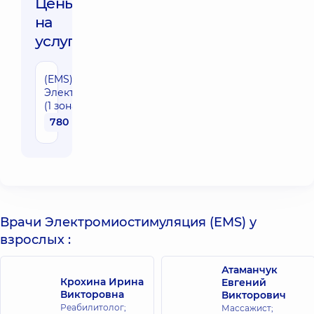
Цены
на
услуги:
(EMS)
Электромиостимуляция
(1 зона)
780 грн
Врачи Электромиостимуляция (EMS) у
взрослых :
Атаманчук
Крохина Ирина
Евгений
Викторовна
Викторович
Реабилитолог;
Массажист;