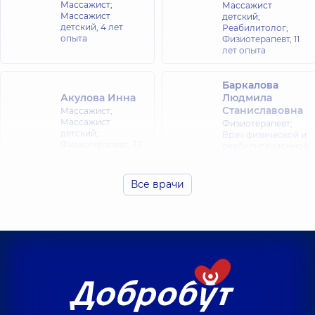
Массажист;
Массажист
Массажист
детский;
детский,
4 лет
Реабилитолог;
опыта
Физиотерапевт,
11
лет опыта
Баркалова
Акулова Инна
Людмила
Станиславовна
Массажист;
Массажист
Физиотерапевт;
детский;
Врач физической и
Физиотерапевт,
33
реабилитационной
лет опыта
медицины (ФРМ),
39 лет опыта
Все врачи
Гайдаш Елена
Вихоть Павел
Анатольевна
Дмитриевич
Физиотерапевт;
Массажист,
Массажист,
25 лет
опыта
Дидух
Губенко Сергей
Александр
Сергеевич
Александрович
Массажист;