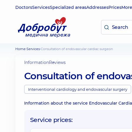
Doctors
Services
Specialized areas
Addresses
Prices
Mor
Home
Services
Consultation of endovascular cardiac surgeon
Information
Reviews
Consultation of endova
Interventional cardiology and endovascular surgery
Information about the service Endovascular Cardia
Service prices: