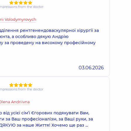
mpressions from the doctor
rii Volodymyrovych
дділення рентгенендоваскулярної хірургії за
єнта, а особливо дякую Андрію
у за проведену на високому професійному
03.06.2026
mpressions from the doctor
Olena Andriivna
від усієї сім‘ї Єгорових подякувати Вам,
и за Ваш професіоналізм, за Ваші руки, за
ДЯКУЮ за наше Життя! Хочемо ще раз ...