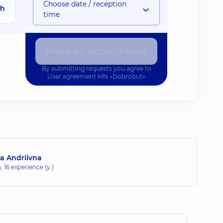
Choose date / reception
ah
time
Make an appointment
By submitting requests you agree to
User agreement
MN «Dobrobut»
a Andriivna
n,
16 experience (y.)