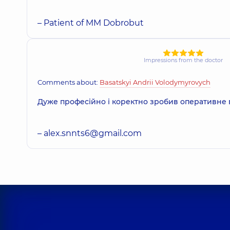
– Patient of MM Dobrobut
Impressions from the doctor
Comments about:
Basatskyi Andrii Volodymyrovych
Дуже професійно і коректно зробив оперативне
–
alex.snnts6@gmail.com