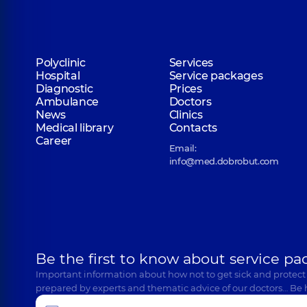
Polyclinic
Services
Hospital
Service packages
Diagnostic
Prices
Ambulance
Doctors
News
Clinics
Medical library
Contacts
Career
Email:
info@med.dobrobut.com
Be the first to know about service pa
Important information about how not to get sick and protect
prepared by experts and thematic advice of our doctors… Be 