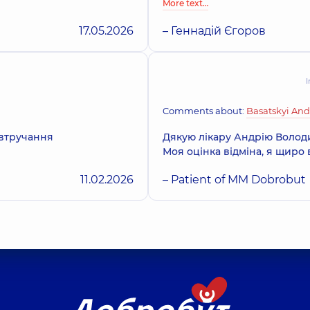
More text…
17.05.2026
– Геннадій Єгоров
I
Comments about:
Basatskyi And
 втручання
Дякую лікару Андрію Волод
Моя оцінка відміна, я щиро
11.02.2026
– Patient of MM Dobrobut