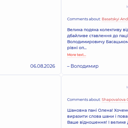
I
Comments about:
Basatskyi And
Велика подяка колективу ві
дбайливе ставлення до паці
Володимировичу Басацьком
рівні оп...
More text…
06.08.2026
– Володимир
I
Comments about:
Shapovalova 
Шановна пані Олена! Хочемо 
виразити слова шани і поваг
Ваше відношення! І велике 