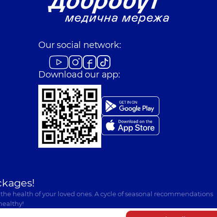
Our social network:
Download our app:
ckages!
 the health of your loved ones. A cycle of seasonal recommendations
healthy!