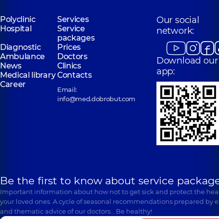
Polyclinic
Services
Our social
Hospital
Service
network:
packages
Diagnostic
Prices
Ambulance
Doctors
Download our
News
Clinics
app:
Medical library
Contacts
Career
Email:
info@med.dobrobut.com
Be the first to know about service package
Important information about how not to get sick and protect the heal
your loved ones. A cycle of seasonal recommendations prepared by e
and thematic advice of our doctors… Be healthy!