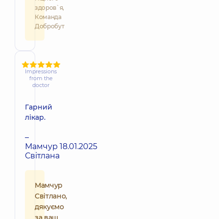
здоров`я,
Команда
Добробут
Impressions
from the
doctor
Гарний
лікар.
–
Мамчур
18.01.2025
Світлана
Мамчур
Світлано,
дякуємо
за ваш