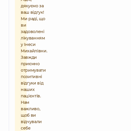
дякуємо за
ваш відгук!
Ми раді, що
ви
задоволені
лікуванням
у Інеси
Михайлівни.
Завжди
приємно
отримувати
позитивні
відгуки від
наших
пацієнтів.
Нам
важливо,
щоб ви
відчували
себе