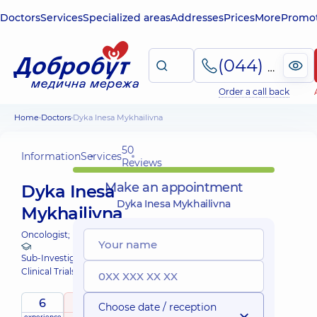
Doctors
Services
Specialized areas
Addresses
Prices
More
Promot
(044) 495-2-888
Order a call back
Home
Doctors
Dyka Inesa Mykhailivna
50
Information
Services
Reviews
Make an appointment
Dyka Inesa
Dyka Inesa Mykhailivna
Mykhailivna
Oncologist;
Sub-Investigator at Dobrobut
Clinical Trials
6
5
/ 5
Choose date / reception
experience
raiting
based on