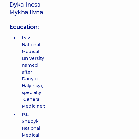
Dyka Inesa
Mykhailivna
Education:
Lviv
National
Medical
University
named
after
Danylo
Halytskyi,
specialty
"General
Medicine";
P.L.
Shupyk
National
Medical