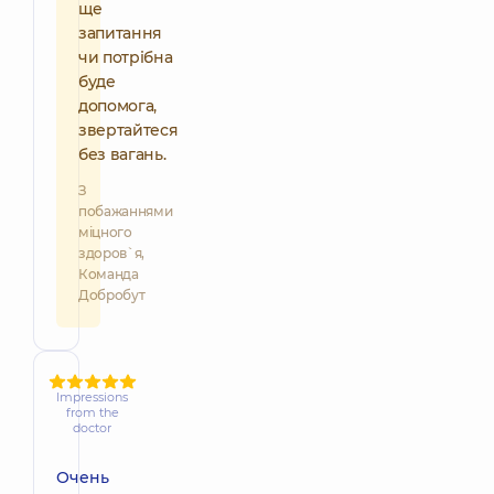
ще
запитання
чи потрібна
буде
допомога,
звертайтеся
без вагань.
З
побажаннями
міцного
здоров`я,
Команда
Добробут
Impressions
from the
doctor
Очень