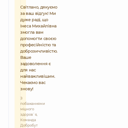
Світлано, дякуємо
за ваш відгук! Ми
дуже раді, що
Інеса Михайлівна
змогла вам
допомогти своєю
професійністю та
доброзичливістю.
Ваше
задоволення є
для нас
найважливішим.
Чекаємо вас
знову!
З
побажаннями
міцного
здоров`я,
Команда
Добробут