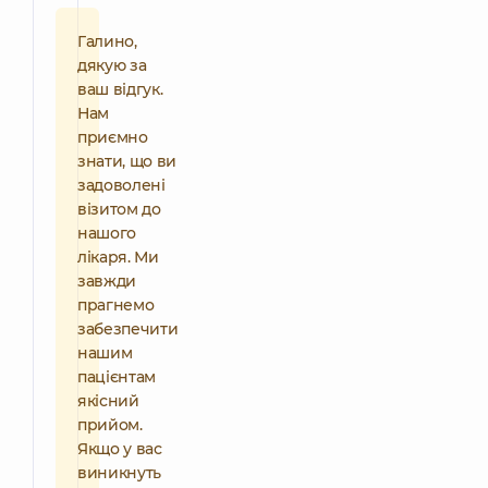
Галино,
дякую за
ваш відгук.
Нам
приємно
знати, що ви
задоволені
візитом до
нашого
лікаря. Ми
завжди
прагнемо
забезпечити
нашим
пацієнтам
якісний
прийом.
Якщо у вас
виникнуть