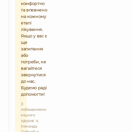
комфортно
та впевнено
на кожному
етапі
лікування.
Якщо у вас є
ще
запитання
або
потреби, не
вагайтеся
звернутися
до нас.
Будемо раді
допомогти!
З
побажаннями
міцного
здоров`я,
Команда
Добробут