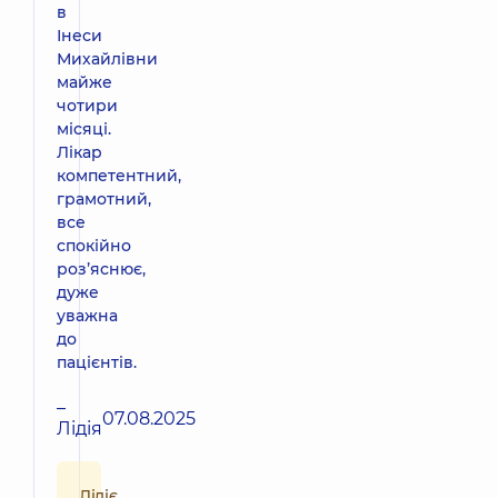
в
Інеси
Михайлівни
майже
чотири
місяці.
Лікар
компетентний,
грамотний,
все
спокійно
розʼяснює,
дуже
уважна
до
пацієнтів.
–
07.08.2025
Лідія
Лідіє,