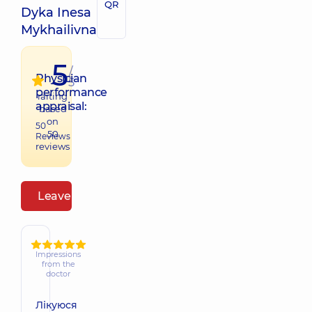
QR
Dyka Inesa
Mykhailivna
5
/
Physician
5
performance
raiting
appraisal:
based
on
50
50
Reviews
reviews
Leave a review
Impressions
from the
doctor
Лікуюся