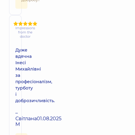
Impressions
from the
doctor
Дуже
вдячна
Інесі
Михайлівні
за
професіоналізм,
турботу
і
доброзичливість.
–
Світлана
01.08.2025
М