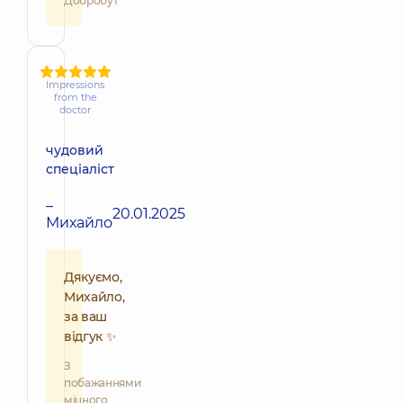
Добробут
Impressions
from the
doctor
чудовий
спеціаліст
–
20.01.2025
Михайло
Дякуємо,
Михайло,
за ваш
відгук ✨
З
побажаннями
міцного