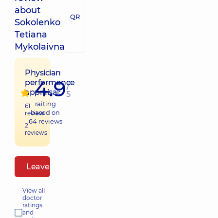
about
QR
Sokolenko
Tetiana
Mykolaivna
Physician
4.9
performance
/
appraisal:
5
raiting
61
based on
review
64
reviews
2
reviews
Leave a review
View all
doctor
ratings
and