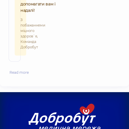
допомагати вам і
надалі!
З
побажаннями
міцного
здоров`я,
Команда
Добробут
Read more