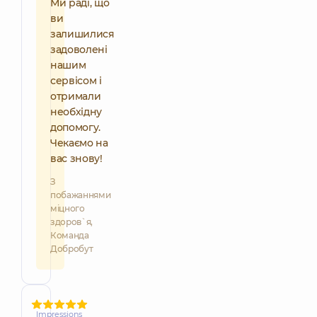
Ми раді, що
ви
залишилися
задоволені
нашим
сервісом і
отримали
необхідну
допомогу.
Чекаємо на
вас знову!
З
побажаннями
міцного
здоров`я,
Команда
Добробут
Impressions