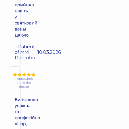
прийняв
навіть
у
святковий
день!
Дякую.
– Patient
of MM
10.03.2026
Dobrobut
Impressions
from the
doctor
Винятково
уважна
та
професійна
лікар,