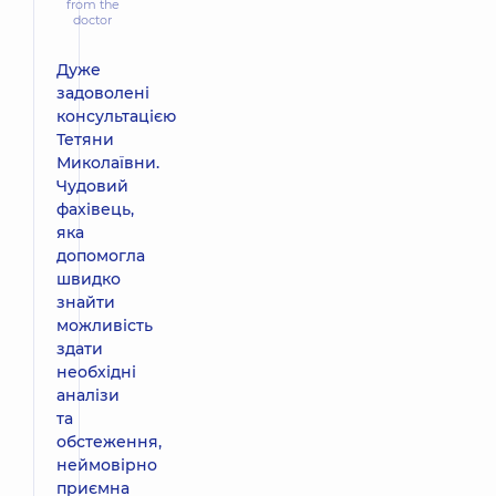
from the
doctor
Дуже
задоволені
консультацією
Тетяни
Миколаївни.
Чудовий
фахівець,
яка
допомогла
швидко
знайти
можливість
здати
необхідні
аналізи
та
обстеження,
неймовірно
приємна