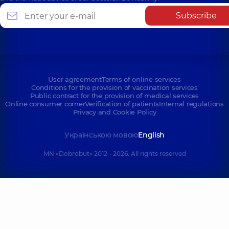
Subscribe
User agreement
Terms of online services
Conditions for the provision of vaccination services
Public contract for the provision of medical services
Online consumer corner
Verification of patients
Internal regulations
Privacy and Cookie Policy
Українською мовою
English
MN «Dobrobut» 2012 - 2026. All rights reserved