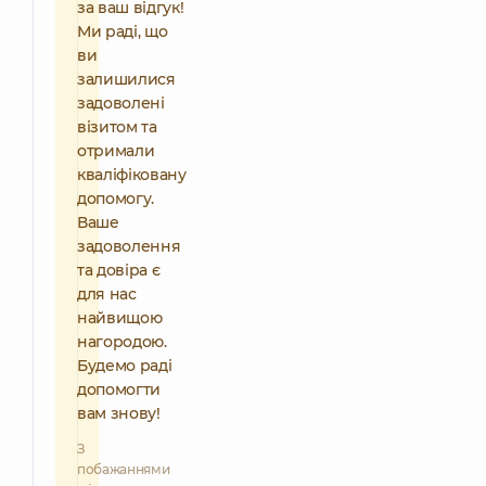
за ваш відгук!
Ми раді, що
ви
залишилися
задоволені
візитом та
отримали
кваліфіковану
допомогу.
Ваше
задоволення
та довіра є
для нас
найвищою
нагородою.
Будемо раді
допомогти
вам знову!
З
побажаннями