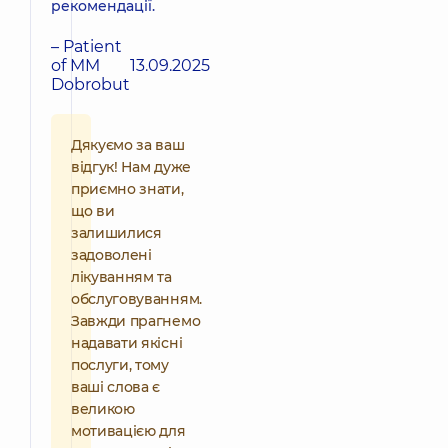
рекомендації.
– Patient
of MM
13.09.2025
Dobrobut
Дякуємо за ваш
відгук! Нам дуже
приємно знати,
що ви
залишилися
задоволені
лікуванням та
обслуговуванням.
Завжди прагнемо
надавати якісні
послуги, тому
ваші слова є
великою
мотивацією для