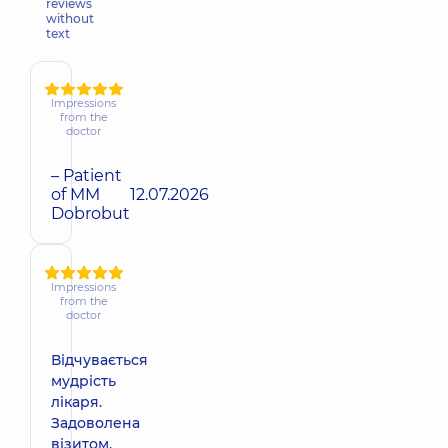
reviews
without
text
Impressions
from the
doctor
– Patient
of MM
12.07.2026
Dobrobut
Impressions
from the
doctor
Відчувається
мудрість
лікаря.
Задоволена
візитом,