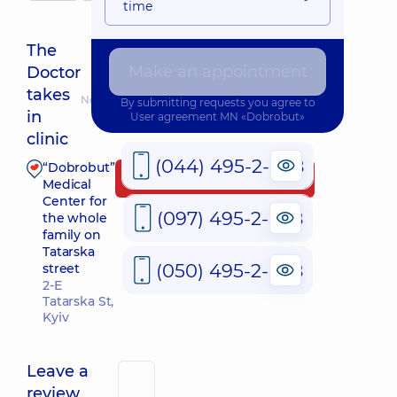
time
The
Make an appointment
Doctor
takes
Nearest pickup time: 30.08.2026 9:00
By submitting requests you agree to
in
User agreement
MN «Dobrobut»
clinic
(044) 495-2-888
“Dobrobut”
Make an appointment
Medical
Center for
(097) 495-2-888
the whole
family on
Tatarska
(050) 495-2-888
street
2-E
Tatarska St,
Kyiv
Leave a
review