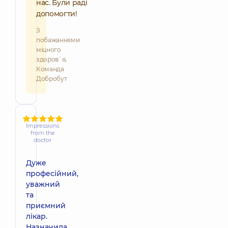
нас. Були раді
допомогти!
З
побажаннями
міцного
здоров`я,
Команда
Добробут
Impressions
from the
doctor
Дуже
професійний,
уважний
та
приємний
лікар.
Назначила