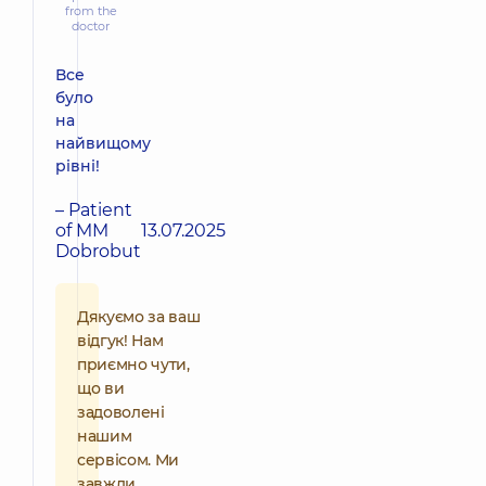
from the
doctor
Все
було
на
найвищому
рівні!
– Patient
of MM
13.07.2025
Dobrobut
Дякуємо за ваш
відгук! Нам
приємно чути,
що ви
задоволені
нашим
сервісом. Ми
завжди