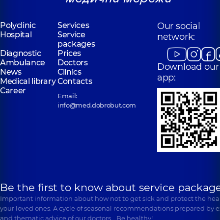
Polyclinic
Services
Our social
Hospital
Service
network:
packages
Diagnostic
Prices
Ambulance
Doctors
Download our
News
Clinics
app:
Medical library
Contacts
Career
Email:
info@med.dobrobut.com
Be the first to know about service package
Important information about how not to get sick and protect the heal
your loved ones. A cycle of seasonal recommendations prepared by e
and thematic advice of our doctors… Be healthy!