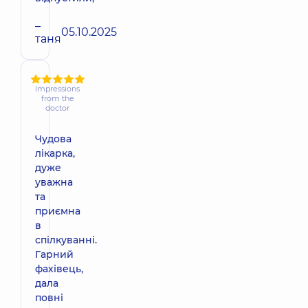
–
05.10.2025
таня
Impressions
from the
doctor
Чудова
лікарка,
дуже
уважна
та
приємна
в
спілкуванні.
Гарний
фахівець,
дала
повні