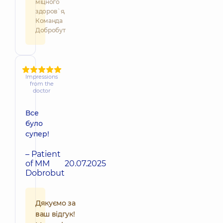
міцного
здоров`я,
Команда
Добробут
Impressions
from the
doctor
Все
було
супер!
– Patient
of MM
20.07.2025
Dobrobut
Дякуємо за
ваш відгук!