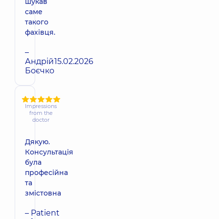
шукав
саме
такого
фахівця.
–
Андрій
15.02.2026
Боєчко
Impressions
from the
doctor
Дякую.
Консультація
була
професійна
та
змістовна
– Patient