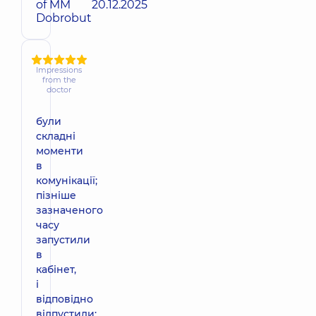
of MM
20.12.2025
Dobrobut
Impressions
from the
doctor
були
складні
моменти
в
комунікації;
пізніше
зазначеного
часу
запустили
в
кабінет,
і
відповідно
відпустили;