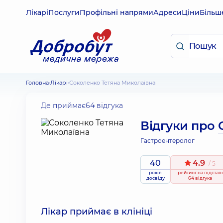
Лікарі
Послуги
Профільні напрями
Адреси
Ціни
Більш
Головна
Лікарі
Соколенко Тетяна Миколаївна
Де приймає
64 відгука
Відгуки про
Гастроентеролог
40
4.9
/ 5
років
рейтинг
на підставі
досвіду
64 відгука
Лікар приймає в клініці