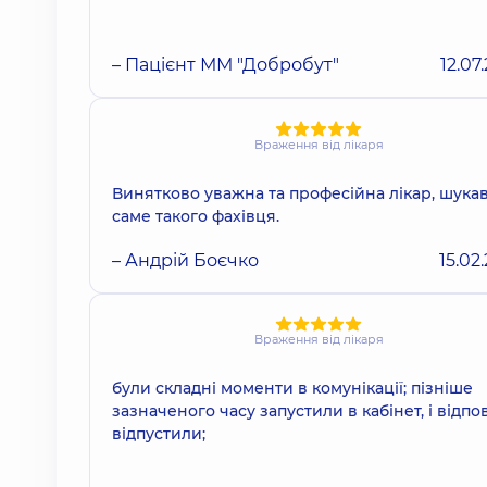
– Пацієнт ММ "Добробут"
12.07
Враження від лікаря
Винятково уважна та професійна лікар, шука
саме такого фахівця.
– Андрій Боєчко
15.02
Враження від лікаря
були складні моменти в комунікації; пізніше
зазначеного часу запустили в кабінет, і відпо
відпустили;