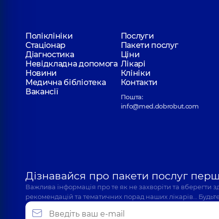
Поліклініки
Послуги
Стаціонар
Пакети послуг
Діагностика
Ціни
Невідкладна допомога
Лікарі
Новини
Клініки
Медична бібліотека
Контакти
Вакансії
Пошта:
info@med.dobrobut.com
Дізнавайся про пакети послуг пер
Важлива інформація про те як не захворіти та вберегти 
рекомендацій та тематичних порад наших лікарів… Будьте