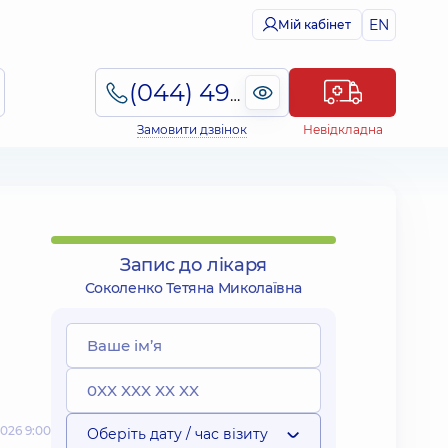
EN
Мій кабінет
(044) 495-2-888
Замовити дзвінок
Невідкладна
Запис до лікаря
Соколенко Тетяна Миколаївна
026 9:00
Оберіть дату / час візиту