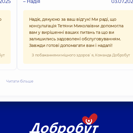
.2025
– Надія
03.07.20
о
Надіє, дякуємо за ваш відгук! Ми раді, що
консультація Тетяни Миколаївни допомогла
вам у вирішенні ваших питань та що ви
залишились задоволені обслуговуванням.
Завжди готові допомагати вам і надалі!
бут
З побажаннями міцного здоров`я, Команда Добробут
Читати більше