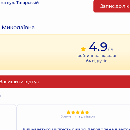
а вул. Татарській
Запис до лі
а Миколаївна
4.9
/ 5
рейтинг на підставі
64
відгуків
Залишити відгук
у
Враження від лікаря
Відчувається мудрість лікаря. Задоволена візито