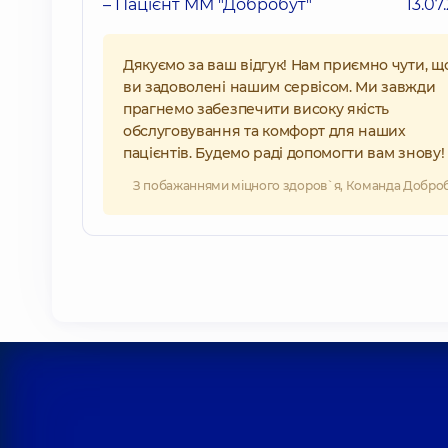
– Пацієнт ММ "Добробут"
13.07
Дякуємо за ваш відгук! Нам приємно чути, щ
ви задоволені нашим сервісом. Ми завжди
прагнемо забезпечити високу якість
обслуговування та комфорт для наших
пацієнтів. Будемо раді допомогти вам знову!
З побажаннями міцного здоров`я, Команда Добро