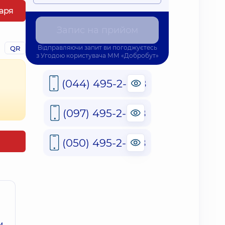
каря
Запис на прийом
Відправляючи запит ви погоджуєтесь
QR
з
Угодою користувача
ММ «Добробут»
(044) 495-2-888
(097) 495-2-888
(050) 495-2-888
м,