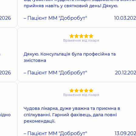
прийняв навіть у святковий день! Дякую.
.2026
– Пацієнт ММ "Добробут"
10.03.20
Враження від лікаря
в
Дякую. Консультація була професійна та
змістовна
.2026
– Пацієнт ММ "Добробут"
20.12.20
Враження від лікаря
Чудова лікарка, дуже уважна та приємна в
відно
спілкуванні. Гарний фахівець, дала повні
рекомендації.
– Пацієнт ММ "Добробут"
13.09.20