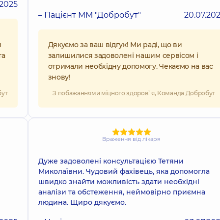
.2025
– Пацієнт ММ "Добробут"
20.07.20
и
Дякуємо за ваш відгук! Ми раді, що ви
та
залишилися задоволені нашим сервісом і
отримали необхідну допомогу. Чекаємо на вас
знову!
бут
З побажаннями міцного здоров`я, Команда Добробут
Враження від лікаря
Дуже задоволені консультацією Тетяни
Миколаївни. Чудовий фахівець, яка допомогла
швидко знайти можливість здати необхідні
аналізи та обстеження, неймовірно приємна
людина. Щиро дякуємо.