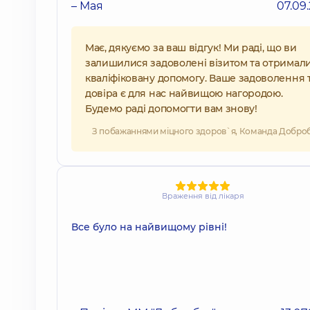
– Мая
07.09
Має, дякуємо за ваш відгук! Ми раді, що ви
залишилися задоволені візитом та отримал
кваліфіковану допомогу. Ваше задоволення 
довіра є для нас найвищою нагородою.
Будемо раді допомогти вам знову!
З побажаннями міцного здоров`я, Команда Добро
Враження від лікаря
Все було на найвищому рівні!