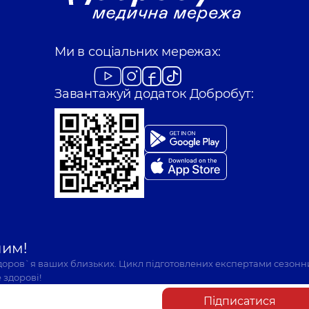
Ми в соціальних мережах:
Завантажуй додаток Добробут:
шим!
здоров`я ваших близьких. Цикл підготовлених експертами сезонн
 здорові!
Підписатися