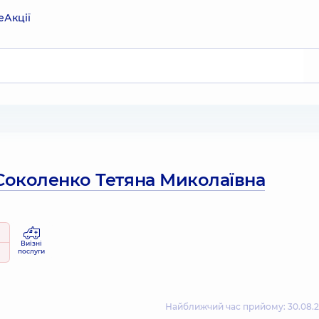
е
Акції
Соколенко Тетяна Миколаївна
Виїзні
послуги
Найближчий час прийому: 30.08.2