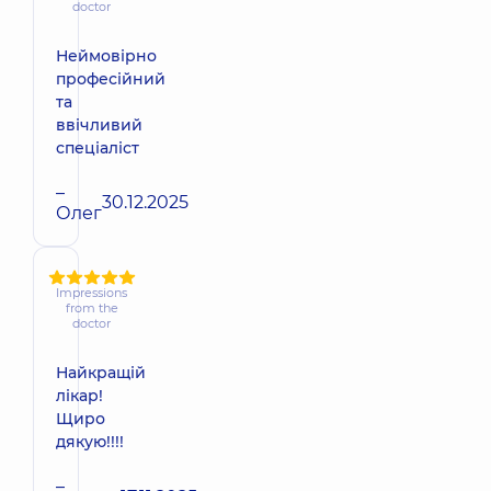
doctor
Неймовірно
професійний
та
ввічливий
спеціаліст
–
30.12.2025
Олег
Impressions
from the
doctor
Найкращій
лікар!
Щиро
дякую!!!!
–