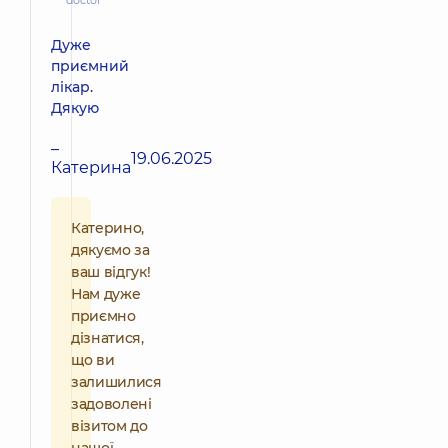
doctor
Дуже
приємний
лікар.
Дякую
–
19.06.2025
Катерина
Катерино,
дякуємо за
ваш відгук!
Нам дуже
приємно
дізнатися,
що ви
залишилися
задоволені
візитом до