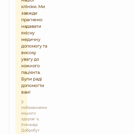
нашої
клініки. Ми
завжди
прагнемо
надавати
якісну
медичну
допомогу та
високу
увагу до
кожного
пацієнта.
Були раді
допомогти
вам!
З
побажаннями
міцного
здоров`я,
Команда
Добробут