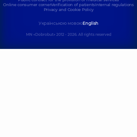
Online consumer corner
Verification of patients
Internal regulations
Privacy and Cookie Policy
Українською мовою
English
MN «Dobrobut» 2012 - 2026. All rights reserved