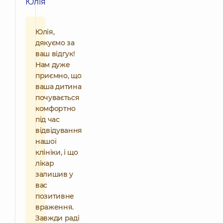
Юлія
Юлія,
дякуємо за
ваш відгук!
Нам дуже
приємно, що
ваша дитина
почувається
комфортно
під час
відвідування
нашої
клініки, і що
лікар
залишив у
вас
позитивне
враження.
Завжди раді