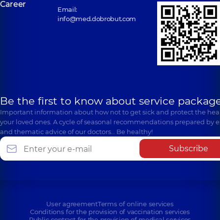
Career
Email:
info@med.dobrobut.com
Be the first to know about service package
Important information about how not to get sick and protect the heal
your loved ones. A cycle of seasonal recommendations prepared by e
and thematic advice of our doctors… Be healthy!
Subscribe
User agreement
Terms of online services
Conditions for the provision of vaccination services
Public contract for the provision of medical services