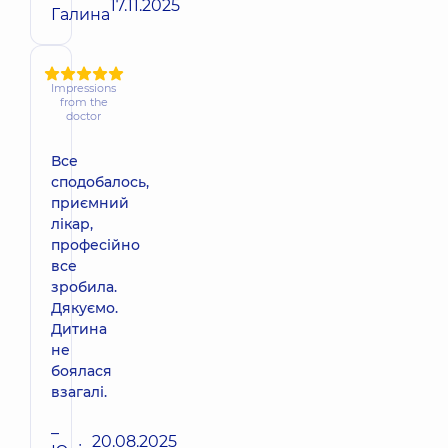
17.11.2025
Галина
Impressions
from the
doctor
Все
сподобалось,
приємний
лікар,
професійно
все
зробила.
Дякуємо.
Дитина
не
боялася
взагалі.
–
20.08.2025