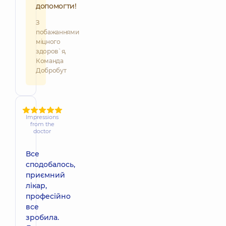
допомогти!
З
побажаннями
міцного
здоров`я,
Команда
Добробут
Impressions
from the
doctor
Все
сподобалось,
приємний
лікар,
професійно
все
зробила.