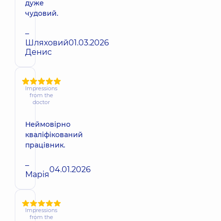
дуже
чудовий.
–
Шляховий
01.03.2026
Денис
Impressions
from the
doctor
Неймовірно
кваліфікований
працівник.
–
04.01.2026
Марія
Impressions
from the