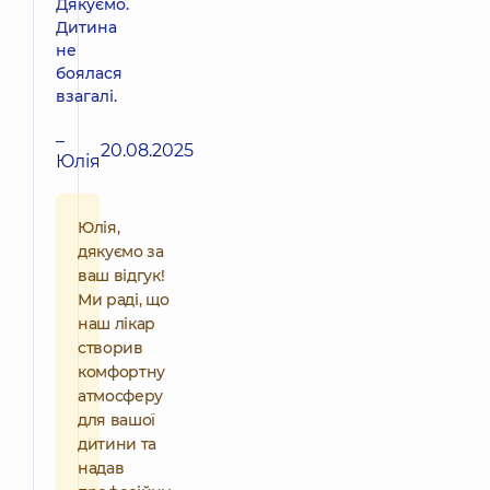
Дякуємо.
Дитина
не
боялася
взагалі.
–
20.08.2025
Юлія
Юлія,
дякуємо за
ваш відгук!
Ми раді, що
наш лікар
створив
комфортну
атмосферу
для вашої
дитини та
надав