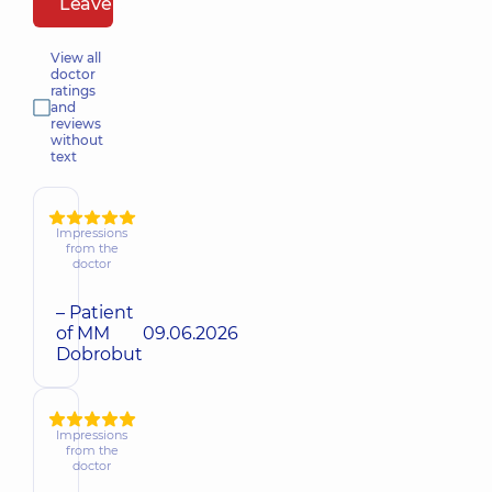
Leave a review
View all
doctor
ratings
and
reviews
without
text
Impressions
from the
doctor
– Patient
of MM
09.06.2026
Dobrobut
Impressions
from the
doctor