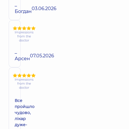
–
03.06.2026
Богдан
Impressions
from the
doctor
–
07.05.2026
Арсен
Impressions
from the
doctor
Все
пройшло
чудово,
лікар
дуже-