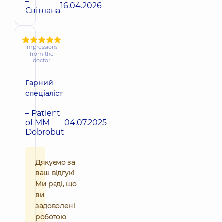
–
16.04.2026
Світлана
Impressions
from the
doctor
Гарний
спеціаліст
– Patient
of MM
04.07.2025
Dobrobut
Дякуємо за
ваш відгук!
Ми раді, що
ви
задоволені
роботою