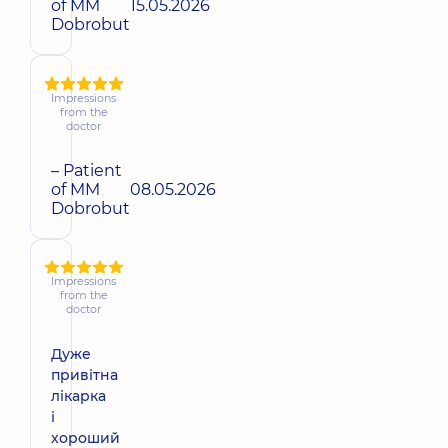
of MM
15.05.2026
Dobrobut
Impressions
from the
doctor
– Patient
of MM
08.05.2026
Dobrobut
Impressions
from the
doctor
Дуже
привітна
лікарка
і
хороший