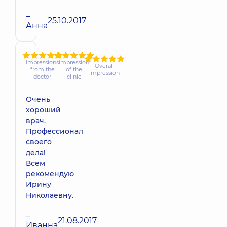
–
25.10.2017
Анна
Impressions
Impression
Overall
from the
of the
impression
doctor
clinic
Очень
хороший
врач.
Профессионал
своего
дела!
Всем
рекомендую
Ирину
Николаевну.
–
21.08.2017
Иванна