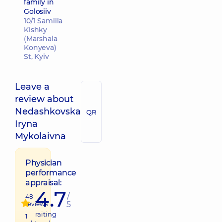
family in
Golosiiv
10/1 Samiila
Kishky
(Marshala
Konyeva)
St, Kyiv
Leave a
review about
Nedashkovska
QR
Iryna
Mykolaivna
Physician
performance
appraisal:
4.7
/
48
5
reviews
raiting
1