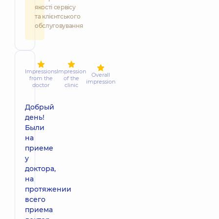
якості сервісу
та клієнтського
обслуговування
Impressions
Impression
Overall
from the
of the
impression
doctor
clinic
Добрый
день!
Были
на
приеме
у
доктора,
на
протяжении
всего
приема