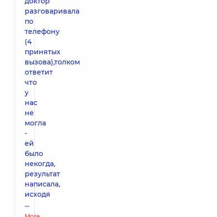
доктор
разговаривала
по
телефону
(4
принятых
вызова),толком
ответит
что
у
нас
не
могла
-
ей
было
некогда,
результат
написала,
исходя
...
More