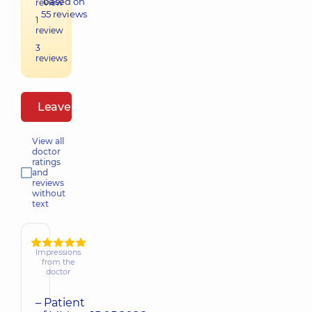
based on
review
55
reviews
1
review
3
reviews
Leave a review
View all
doctor
ratings
and
reviews
without
text
Impressions
from the
doctor
– Patient