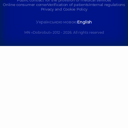
Public contract for the provision of medical services
Online consumer corner
Verification of patients
Internal regulations
Privacy and Cookie Policy
Українською мовою
English
MN «Dobrobut» 2012 - 2026. All rights reserved