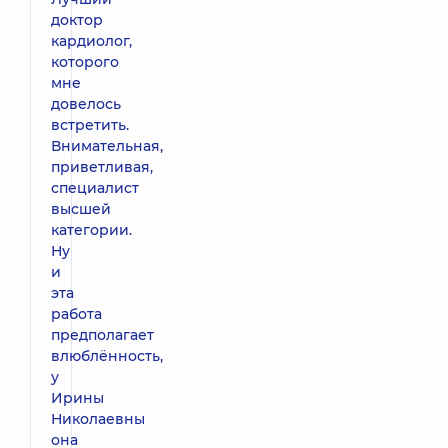
доктор
кардиолог,
которого
мне
довелось
встретить.
Внимательная,
приветливая,
специалист
высшей
категории.
Ну
и
эта
работа
предполагает
влюблённость,
у
Ирины
Николаевны
она