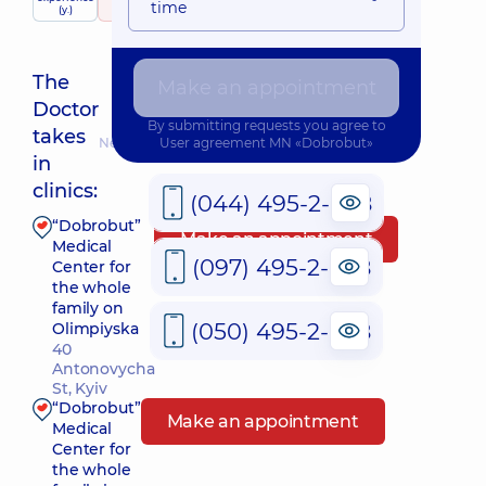
child doctor
time
(y.)
55 reviews
The
Make an appointment
Doctor
By submitting requests you agree to
takes
Nearest pickup time: Завтра о 17:00
User agreement
MN «Dobrobut»
in
clinics:
(044) 495-2-888
“Dobrobut”
Make an appointment
Medical
(097) 495-2-888
Center for
the whole
family on
(050) 495-2-888
Olimpiyska
40
Antonovycha
St, Kyiv
“Dobrobut”
Make an appointment
Medical
Center for
the whole