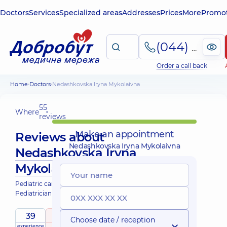
Doctors
Services
Specialized areas
Addresses
Prices
More
Promot
(044) 495-2-888
Order a call back
Home
Doctors
Nedashkovska Iryna Mykolaivna
55
Where
reviews
Make an appointment
Reviews about
Nedashkovska Iryna Mykolaivna
Nedashkovska Iryna
Mykolaivna
Pediatric cardiorheumatologist;
Pediatrician
39
4.7
/ 5
Choose date / reception
experience
raiting
based on