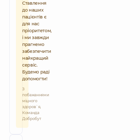
Ставлення
до наших
пацієнтів є
для нас
пріоритетом,
і ми завжди
прагнемо
забезпечити
найкращий
сервіс.
Будемо раді
допомогти!
З
побажаннями
міцного
здоров`я,
Команда
Добробут