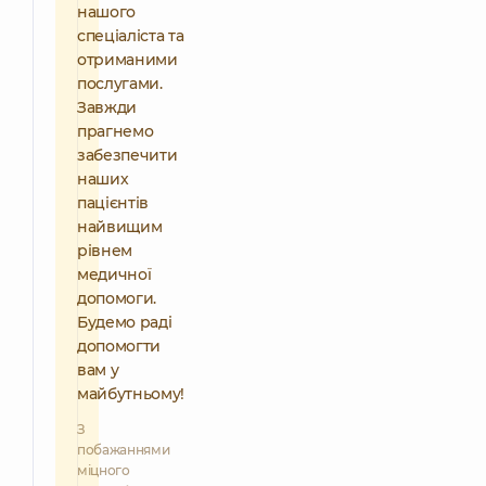
нашого
спеціаліста та
отриманими
послугами.
Завжди
прагнемо
забезпечити
наших
пацієнтів
найвищим
рівнем
медичної
допомоги.
Будемо раді
допомогти
вам у
майбутньому!
З
побажаннями
міцного