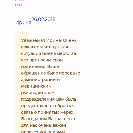
text…
–
26.02.2018
Ирина
Уважаемая Ирина! Очень
сожалеем, что данная
ситуация имела место, за
что приносим свои
извинения. Ваше
обращение было передано
администрации и
медицинским
руководителем
подразделения Вам была
предоставлена обратная
связь о принятых мерах.
Благодарим Вас за отзыв -
для нас очень важен
профессионализм и