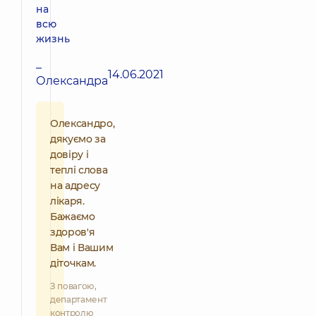
на
всю
жизнь
–
14.06.2021
Олександра
Олександро,
дякуємо за
довіру і
теплі слова
на адресу
лікаря.
Бажаємо
здоров'я
Вам і Вашим
діточкам.
З повагою,
департамент
контролю