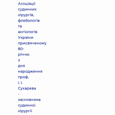
Асоціації
судинних
хірургів,
флебологів
та
ангіологів
України
присвяченому
80-
річчю
з
дня
народження
проф.
І. І.
Сухарева
-
засновника
судинної
хірургії