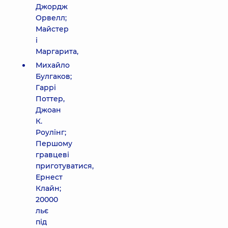
Джордж
Орвелл;
Майстер
і
Маргарита,
Михайло
Булгаков;
Гаррі
Поттер,
Джоан
К.
Роулінг;
Першому
гравцеві
приготуватися,
Ернест
Клайн;
20000
льє
під