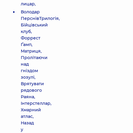
лицар,
Володар
ПерснівТрилогія,
Бійцівський
клуб,
Форрест
Ґамп,
Матриця,
Пролітаючи
над
гніздом
зозулі,
Врятувати
рядового
Раяна,
Інтерстеллар,
Хмарний
атлас,
Назад
у