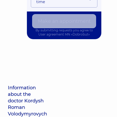
time
Make an appointment
By submitting requests you agree to
User agreement
MN «Dobrobut»
Information
about the
doctor Kordysh
Roman
Volodymyrovych