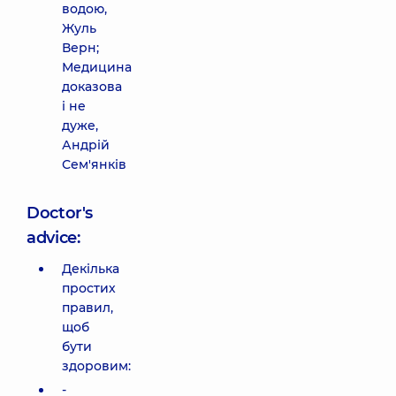
водою,
Жуль
Верн;
Медицина
доказова
і не
дуже,
Андрій
Сем'янків
Doctor's
advice:
Декілька
простих
правил,
щоб
бути
здоровим:
-