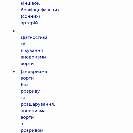
кінцівок,
брахіоцефальних
(сонних)
артерій
-
Діагностика
та
лікування
аневризми
аорти
(аневризма
аорти
без
розриву
та
розшарування,
аневризма
аорти
з
розривом