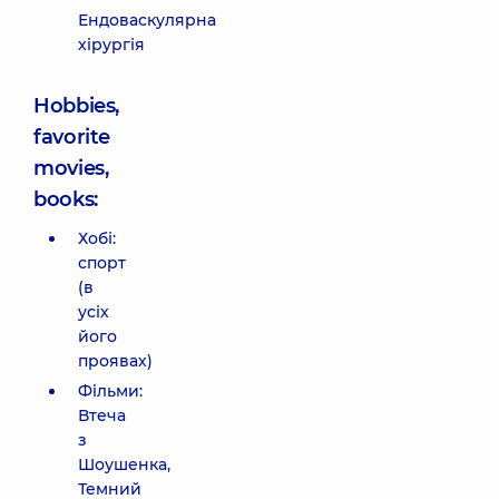
Ендоваскулярна
хірургія
Hobbies,
favorite
movies,
books:
Хобі:
спорт
(в
усіх
його
проявах)
Фільми:
Втеча
з
Шоушенка,
Темний