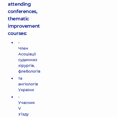
attending
conferences,
thematic
improvement
courses:
-
Член
Асоціації
судинних
хірургів,
флебологів
та
ангіологів
України
-
Учасник
V
з'їзду