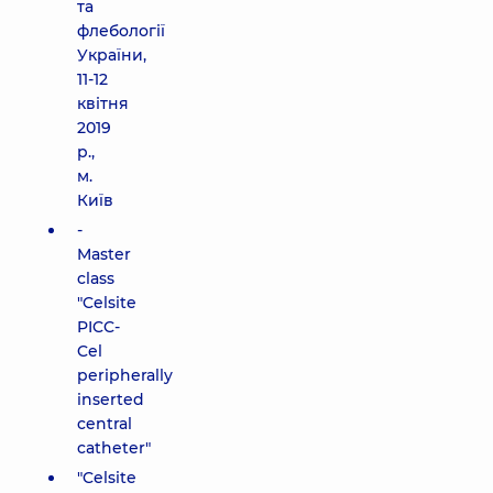
та
флебології
України,
11-12
квітня
2019
р.,
м.
Київ
-
Master
class
"Celsite
PICC-
Cel
peripherally
inserted
central
catheter"
"Celsite