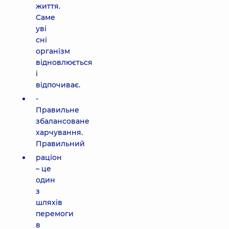
життя.
Саме
уві
сні
організм
відновлюється
і
відпочиває.
-
Правильне
збалансоване
харчування.
Правильний
раціон
– це
один
з
шляхів
перемоги
в