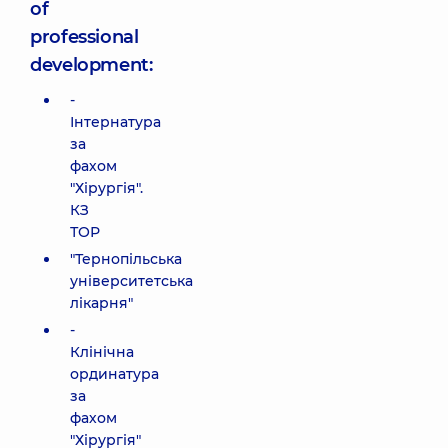
of
professional
development:
-
Інтернатура
за
фахом
"Хірургія".
КЗ
ТОР
"Тернопільська
університетська
лікарня"
-
Клінічна
ординатура
за
фахом
"Хірургія"