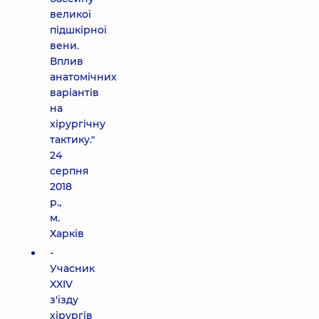
великої
підшкірної
вени.
Вплив
анатомічних
варіантів
на
хірургічну
тактику."
24
серпня
2018
р.,
м.
Харків
-
Учасник
XXIV
з'їзду
хірургів