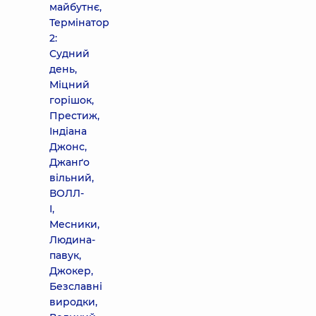
майбутнє,
Термінатор
2:
Судний
день,
Міцний
горішок,
Престиж,
Індіана
Джонс,
Джанґо
вільний,
ВОЛЛ-
І,
Месники,
Людина-
павук,
Джокер,
Безславні
виродки,