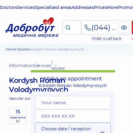
Doctors
Services
Specialized areas
Addresses
Prices
More
Promot
(044) 495-2-888
Order a call back
Home
Doctors
Kordysh Roman Volodymyrovych
1
Information
Services
review
Make an appointment
Kordysh Roman
Kordysh Roman Volodymyrovych
Volodymyrovych
Vascular surgeon;
15
experience
(y.)
Choose date / reception