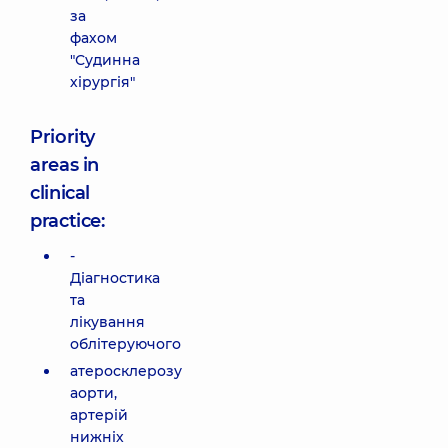
за
фахом
"Судинна
хірургія"
Priority
areas in
clinical
practice:
-
Діагностика
та
лікування
облітеруючого
атеросклерозу
аорти,
артерій
нижніх