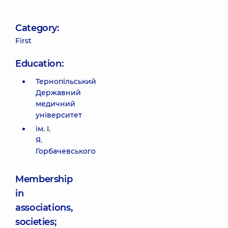
Category:
First
Education:
Тернопільський
Державний
медичний
університет
ім. І.
Я.
Горбачевського
Membership
in
associations,
societies;