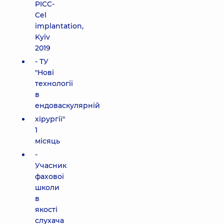
PICC-
Cel
implantation,
Kyiv
2019
- ТУ
"Нові
технології
в
ендоваскулярній
хірургії"
1
місяць
-
Учасник
фахової
школи
в
якості
слухача