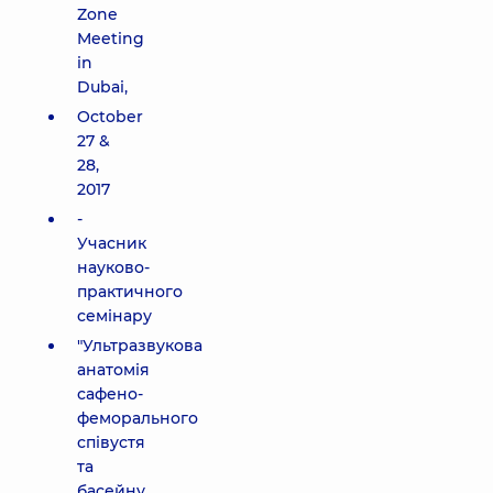
Zone
Meeting
in
Dubai,
October
27 &
28,
2017
-
Учасник
науково-
практичного
семінару
"Ультразвукова
анатомія
сафено-
феморального
співустя
та
басейну