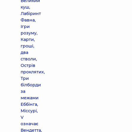
Великий
куш,
Лабіринт
Фавна,
Ігри
розуму,
Карти,
гроші,
два
стволи,
Острів
проклятих,
Три
білборди
за
межами
Еббінга,
Міссурі,
V
означає
Вендетта,