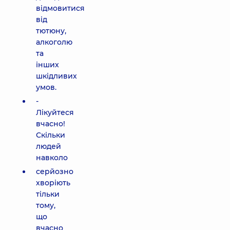
відмовитися
від
тютюну,
алкоголю
та
інших
шкідливих
умов.
-
Лікуйтеся
вчасно!
Скільки
людей
навколо
серйозно
хворіють
тільки
тому,
що
вчасно