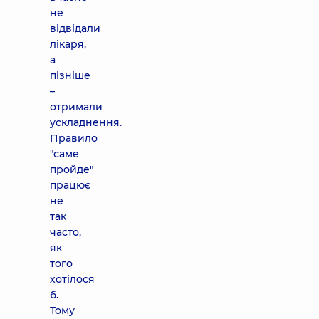
не
відвідали
лікаря,
а
пізніше
–
отримали
ускладнення.
Правило
"саме
пройде"
працює
не
так
часто,
як
того
хотілося
б.
Тому