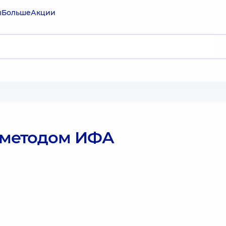
ы
Больше
Акции
 методом ИФА