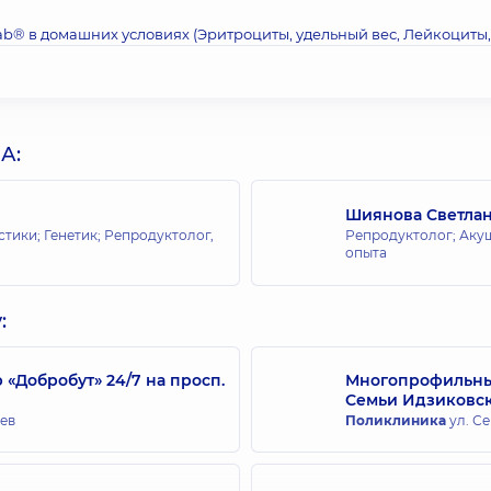
ab® в домашних условиях (Эритроциты, удельный вес, Лейкоциты,
А:
Шиянова Светла
тики; Генетик; Репродуктолог,
Репродуктолог; Акуш
опыта
:
Добробут» 24/7 на просп.
Многопрофильный
Семьи Идзиковс
иев
Поликлиника
ул. Се