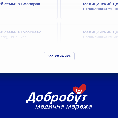
й семьи в Броварах
Медицинский Цен
Поликлиника
ул. По
й семьи в Голосеево
Медицинский Цен
), 10/1, г. Киев
Поликлиника
ул. Иг
Все клиники
ей семьи на Софиевской
Медицинский Цен
Поликлиника
просп.
рщаговка
ей семьи на Святошино
Медицинский Цен
Поликлиника
ул. Ал
й семьи на Позняках
Медицинский Цен