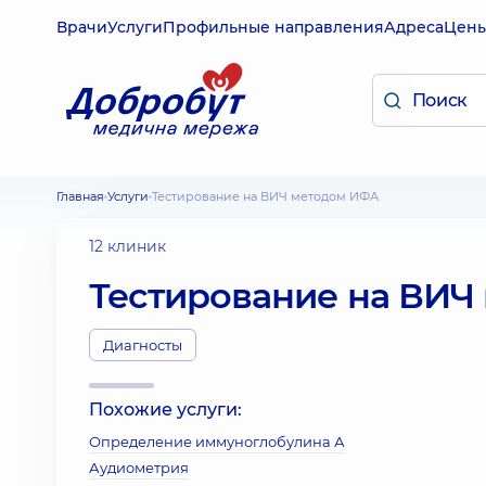
Врачи
Услуги
Профильные направления
Адреса
Цен
Главная
Услуги
Тестирование на ВИЧ методом ИФА
12 клиник
Тестирование на ВИЧ
Диагносты
Похожие услуги:
Определение иммуноглобулина А
Аудиометрия