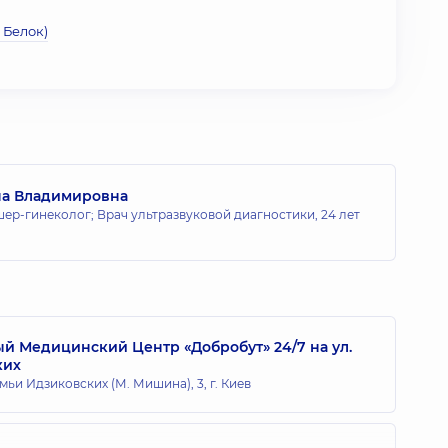
 Белок)
на Владимировна
ер-гинеколог; Врач ультразвуковой диагностики,
24 лет
 Медицинский Центр «Добробут» 24/7 на ул.
ких
мьи Идзиковских (М. Мишина), 3, г. Киев