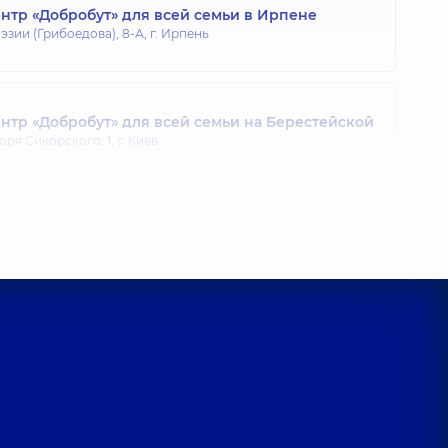
тр «Добробут» для всей семьи в Ирпене
эзии (Грибоедова), 8-А, г. Ирпень
тр «Добробут» для всей семьи на Берестейской
оря Сикорского, 1, г. Киев
тр «Добробут» для всей семьи на Оболони
 Владимира Ивасюка (Героев Сталинграда), 16-В, г. Киев
тр «Добробут» для взрослых на Позняках
ександра Мишуги, 12, г. Киев
тр «Добробут» для всей семьи на ул. Татарская