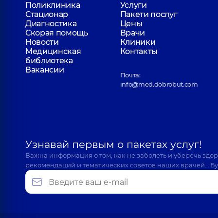
Поликлиника
Услуги
Поликлиника
ул. Драгоманова, 21-А, г. Киев
Стационар
Пакети послуг
Диагностика
Цены
Скорая помощь
Врачи
Новости
Клиники
Медицинская
Контакты
библиотека
Вакансии
Почта:
info@med.dobrobut.com
Узнавай первым о пакетах услуг!
Важна информация о том, как не заболеть и уберечь здо
рекомендаций и тематических советов наших врачей… Бу