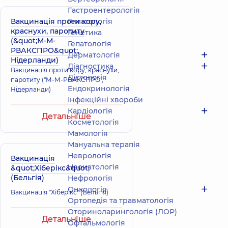
Гастроентерологія
Вакцинація проти кору,
Гематологія
краснухи, паротиту
Генетика
(&quot;М-М-
Гепатологія
РВАКСПРО&quot;,
Дерматологія
Нідерланди)
Діагностика
Вакцинація проти кору, краснухи,
Дієтологія
паротиту ("М-М-РВАКСПРО",
Ендокринологія
Нідерланди)
Інфекційні хвороби
Кардіологія
Детальніше
Косметологія
Мамологія
Мануальна терапія
Неврологія
Вакцинація
Неонатологія
&quot;Хіберікс&quot;
(Бельгія)
Нефрологія
Онкологія
Вакцинація "Хіберікс" (Бельгія)
Ортопедія та травматологія
Оториноларингологія (ЛОР)
Детальніше
Офтальмологія