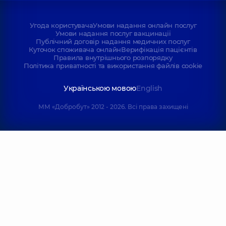
Угода користувача
Умови надання онлайн послуг
Умови надання послуг вакцинації
Публічний договір надання медичних послуг
Куточок споживача онлайн
Верифікація пацієнтів
Правила внутрішнього розпорядку
Політика приватності та використання файлів cookie
Українською мовою
English
ММ «Добробут» 2012 - 2026. Всі права захищені