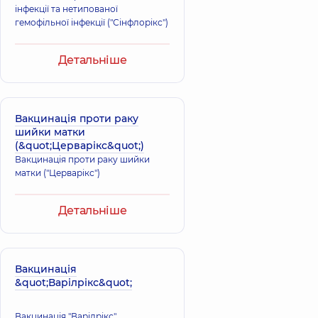
інфекції та нетипованої
гемофільної інфекції ("Сінфлорікс")
Детальніше
Вакцинація проти раку
шийки матки
(&quot;Церварікс&quot;)
Вакцинація проти раку шийки
матки ("Церварікс")
Детальніше
Вакцинація
&quot;Варілрікс&quot;
Вакцинація "Варілрікс"