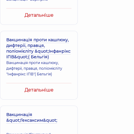
Детальніше
Вакцинація проти кашлюку,
дифтерії, правця,
поліомієліту &quot;Інфанрікс
ІПВ&quot;( Бельгія)
Вакцинація проти кашлюку,
дифтерії, правця, поліомієліту
"Інфанрікс ІПВ"( Бельгія)
Детальніше
Вакцинація
&quot;Гексаксим&quot;