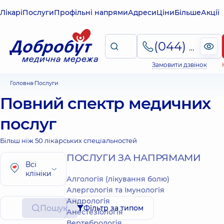
Лікарі
Послуги
Профільні напрями
Адреси
Ціни
Більше
Акції
(044) 495-2-888
Замовити дзвінок
Головна
Послуги
Повний спектр медичних
послуг
Більш ніж 50 лікарських спеціальностей
ПОСЛУГИ ЗА НАПРЯМАМИ
Всі
клініки
Алгологія (лікування болю)
Алергологія та Імунологія
Андрологія
Пошук
Фільтр за типом
Анестезіологія
Вертебрологія