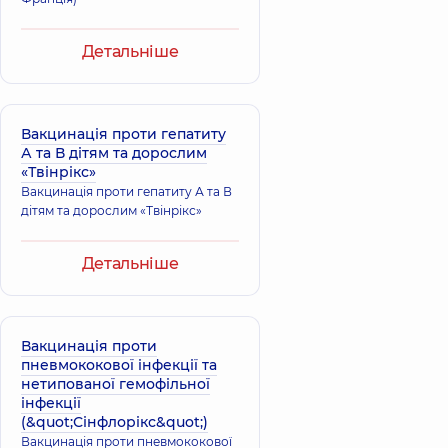
Детальніше
Вакцинація проти гепатиту
А та В дітям та дорослим
«Твінрікс»
Вакцинація проти гепатиту А та В
дітям та дорослим «Твінрікс»
Детальніше
Вакцинація проти
пневмококової інфекції та
нетипованої гемофільної
інфекції
(&quot;Сінфлорікс&quot;)
Вакцинація проти пневмококової