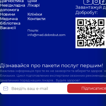
Діагностика
Ціни
Невідкладна
Лікарі
Завантажуй д
допомога
Добробут:
Новини
Клініки
Медична
Контакти
бібліотека
Вакансії
Пошта:
info@med.dobrobut.com
Дізнавайся про пакети послуг першим!
Важлива інформація про те як не захворіти та вберегти здоров`
близьких. Цикл підготовлених експертами сезонних рекомендаці
тематичних порад наших лікарів… Будьте здорові!
Підписатис