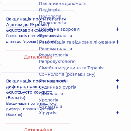
Паліативна допомога
Педіатрія
Подологiя
Вакцинація проти гепатиту
Проктологія
А дітям до 19 років (
Психічне здоров'я
&quot;Хаврикс&quot;)
Пульмонологія
Вакцинація проти гепатиту А
дітям до 19 років ( "Хаврикс")
Реабілітація та відновне лікування
Реаніматологія
Ревматологія
Детальніше
Репродуктологія
Сімейна медицина та Терапія
Сомнологія (розлади сну)
Стоматологія
Вакцинація проти кашлюку,
дифтерії, правця
Судинна хірургія
&quot;Бустрікс&quot;
Трихологія
(Бельгія)
Урологія
Вакцинація проти кашлюку,
Фтизіатрія
дифтерії, правця "Бустрікс"
Хірургія
(Бельгія)
Детальніше