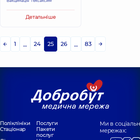
Вакцинація "Гексаксим"
Детальніше
1
24
25
26
83
...
...
Поліклініки
Послуги
Ми в соціаль
Стаціонар
Пакети
мережах:
послуг