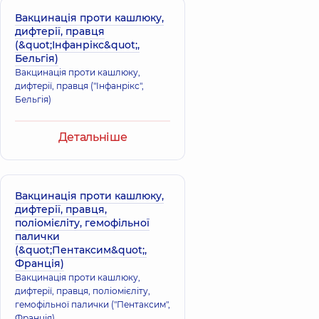
Вакцинація проти кашлюку,
дифтерії, правця
(&quot;Інфанрікс&quot;,
Бельгія)
Вакцинація проти кашлюку,
дифтерії, правця ("Інфанрікс",
Бельгія)
Детальніше
Вакцинація проти кашлюку,
дифтерії, правця,
поліомієліту, гемофільної
палички
(&quot;Пентаксим&quot;,
Франція)
Вакцинація проти кашлюку,
дифтерії, правця, поліомієліту,
гемофільної палички ("Пентаксим",
Франція)