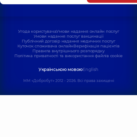
Угода користувача
Умови надання онлайн послуг
Умови надання послуг вакцинації
Публічний договір надання медичних послуг
Куточок споживача онлайн
Верифікація пацієнтів
Правила внутрішнього розпорядку
Політика приватності та використання файлів cookie
Українською мовою
English
ММ «Добробут» 2012 - 2026. Всі права захищені