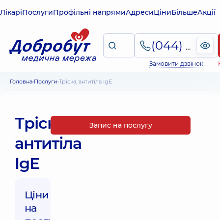
Лікарі
Послуги
Профільні напрями
Адреси
Ціни
Більше
Акції
(044) 495-2-888
Замовити дзвінок
Головна
Послуги
Тріска, антитіла IgE
Тріска,
Запис на послугу
антитіла
IgE
Ціни
на