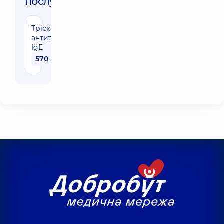
послуги:
Тріска,
антитіла
IgE
570 грн