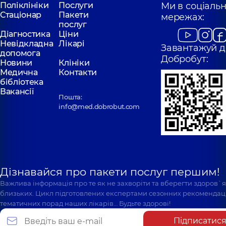
Поліклініки
Послуги
Ми в соціаль
Стаціонар
Пакети
мережах:
послуг
Діагностика
Ціни
Невідкладна
Лікарі
Завантажуй д
допомога
Добробут:
Новини
Клініки
Медична
Контакти
бібліотека
Вакансії
Пошта:
info@med.dobrobut.com
Дізнавайся про пакети послуг першим!
Важлива інформація про те як не захворіти та вберегти здоров`
близьких. Цикл підготовлених експертами сезонних рекомендаці
тематичних порад наших лікарів… Будьте здорові!
Підписатис