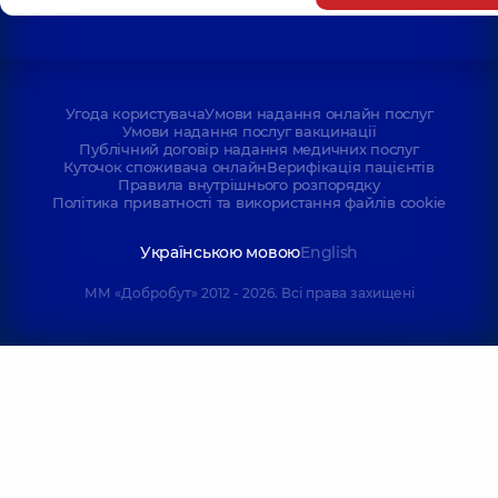
Угода користувача
Умови надання онлайн послуг
Умови надання послуг вакцинації
Публічний договір надання медичних послуг
Куточок споживача онлайн
Верифікація пацієнтів
Правила внутрішнього розпорядку
Політика приватності та використання файлів cookie
Українською мовою
English
ММ «Добробут» 2012 - 2026. Всі права захищені