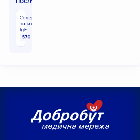
послуги:
Селера,
антитіла
IgE
570 грн