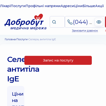
Лікарі
Послуги
Профільні напрями
Адреси
Ціни
Більше
Акції
(044) 495-2-888
Замовити дзвінок
Головна
Послуги
Селера, антитіла IgE
Селера,
Запис на послугу
антитіла
IgE
Ціни
на