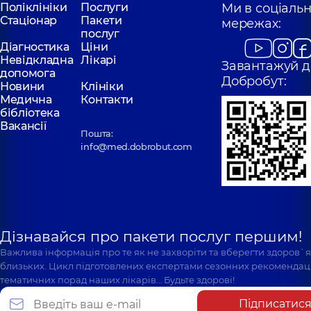
Поліклініки
Послуги
Ми в соціаль
Стаціонар
Пакети
мережах:
послуг
Діагностика
Ціни
Невідкладна
Лікарі
Завантажуй д
допомога
Добробут:
Новини
Клініки
Медична
Контакти
бібліотека
Вакансії
Пошта:
info@med.dobrobut.com
Дізнавайся про пакети послуг першим!
Важлива інформація про те як не захворіти та вберегти здоров`
близьких. Цикл підготовлених експертами сезонних рекомендаці
тематичних порад наших лікарів… Будьте здорові!
Підписатис