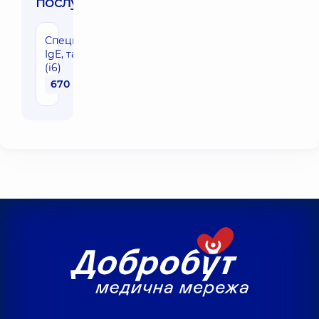
послуги:
Специфічні
IgE, тарган
(i6)
670 грн