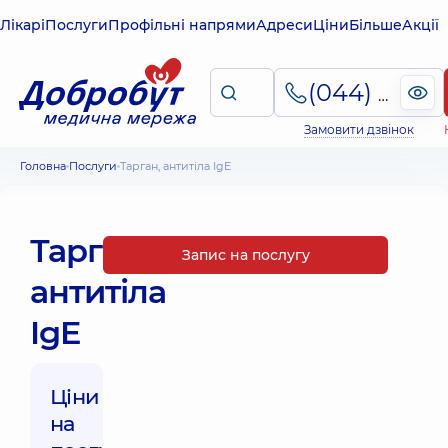
Лікарі
Послуги
Профільні напрями
Адреси
Ціни
Більше
Акції
(044) 495-2-888
Замовити дзвінок
Головна
Послуги
Тарган, антитіла IgE
Тарган,
Запис на послугу
антитіла
IgE
Ціни
на