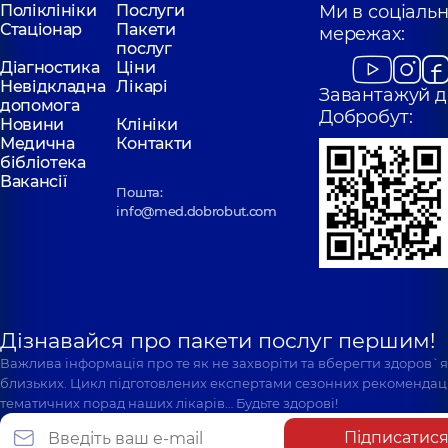
Поліклініки
Послуги
Ми в соціаль
Стаціонар
Пакети
мережах:
послуг
Діагностика
Ціни
Невідкладна
Лікарі
Завантажуй д
допомога
Добробут:
Новини
Клініки
Медична
Контакти
бібліотека
Вакансії
Пошта:
info@med.dobrobut.com
Дізнавайся про пакети послуг першим!
Важлива інформація про те як не захворіти та вберегти здоров`
близьких. Цикл підготовлених експертами сезонних рекомендаці
тематичних порад наших лікарів… Будьте здорові!
Підписатис