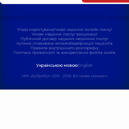
Угода користувача
Умови надання онлайн послуг
Умови надання послуг вакцинації
Публічний договір надання медичних послуг
Куточок споживача онлайн
Верифікація пацієнтів
Правила внутрішнього розпорядку
Політика приватності та використання файлів cookie
Українською мовою
English
ММ «Добробут» 2012 - 2026. Всі права захищені