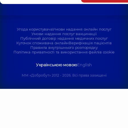
Угода користувача
Умови надання онлайн послуг
Умови надання послуг вакцинації
Публічний договір надання медичних послуг
Куточок споживача онлайн
Верифікація пацієнтів
Правила внутрішнього розпорядку
Політика приватності та використання файлів cookie
Українською мовою
English
ММ «Добробут» 2012 - 2026. Всі права захищені