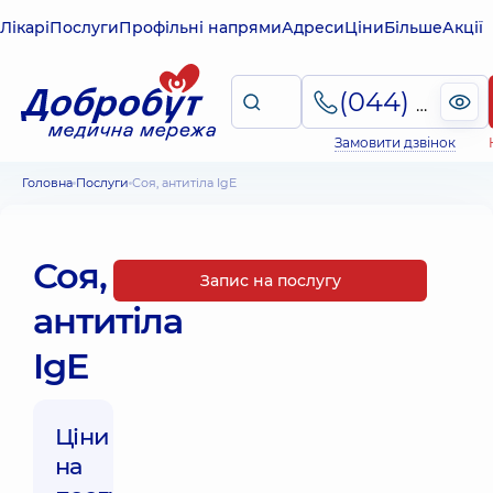
Лікарі
Послуги
Профільні напрями
Адреси
Ціни
Більше
Акції
(044) 495-2-888
Замовити дзвінок
Головна
Послуги
Соя, антитіла IgE
Соя,
Запис на послугу
антитіла
IgE
Ціни
на