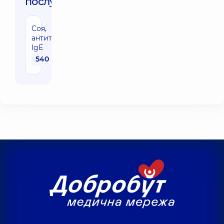
послуги:
Соя,
антитіла
IgE
540 грн