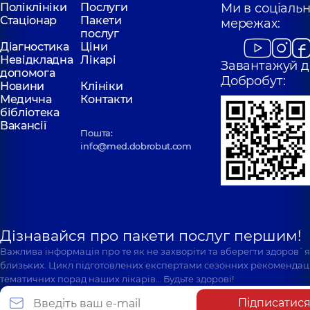
Поліклініки
Послуги
Ми в соціаль
Стаціонар
Пакети
мережах:
послуг
Діагностика
Ціни
Невідкладна
Лікарі
Завантажуй д
допомога
Добробут:
Новини
Клініки
Медична
Контакти
бібліотека
Вакансії
Пошта:
info@med.dobrobut.com
Дізнавайся про пакети послуг першим!
Важлива інформація про те як не захворіти та вберегти здоров`
близьких. Цикл підготовлених експертами сезонних рекомендаці
тематичних порад наших лікарів… Будьте здорові!
Підписатис